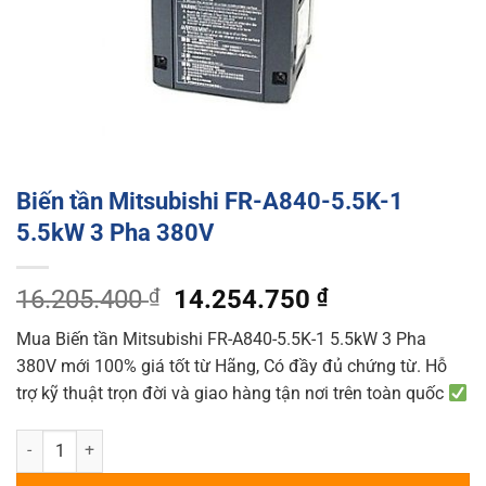
Biến tần Mitsubishi FR-A840-5.5K-1
5.5kW 3 Pha 380V
Original
Current
16.205.400
₫
14.254.750
₫
price
price
Mua Biến tần Mitsubishi FR-A840-5.5K-1 5.5kW 3 Pha
was:
is:
380V mới 100% giá tốt từ Hãng, Có đầy đủ chứng từ. Hỗ
16.205.400 ₫.
14.254.750 ₫
trợ kỹ thuật trọn đời và giao hàng tận nơi trên toàn quốc
Biến tần Mitsubishi FR-A840-5.5K-1 5.5kW 3 Pha 380V quantity