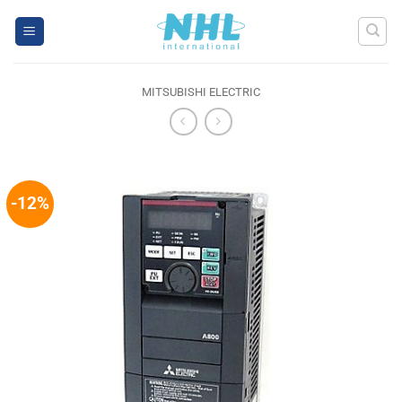
Skip
to
content
MITSUBISHI ELECTRIC
-12%