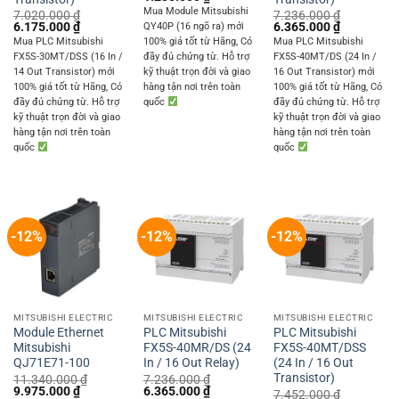
price
price
Mua Module Mitsubishi
7.020.000
₫
7.236.000
₫
was:
is:
Original
Current
Original
Current
6.175.000
₫
6.365.000
₫
QY40P (16 ngõ ra) mới
1.404.000 ₫.
1.235.000 ₫.
price
price
price
price
Mua PLC Mitsubishi
100% giá tốt từ Hãng, Có
Mua PLC Mitsubishi
was:
is:
was:
is:
FX5S-30MT/DSS (16 In /
đầy đủ chứng từ. Hỗ trợ
FX5S-40MT/DS (24 In /
7.020.000 ₫.
6.175.000 ₫.
7.236.000 ₫.
6.365.000 
14 Out Transistor) mới
kỹ thuật trọn đời và giao
16 Out Transistor) mới
100% giá tốt từ Hãng, Có
hàng tận nơi trên toàn
100% giá tốt từ Hãng, Có
đầy đủ chứng từ. Hỗ trợ
quốc
đầy đủ chứng từ. Hỗ trợ
kỹ thuật trọn đời và giao
kỹ thuật trọn đời và giao
hàng tận nơi trên toàn
hàng tận nơi trên toàn
quốc
quốc
-12%
-12%
-12%
MITSUBISHI ELECTRIC
MITSUBISHI ELECTRIC
MITSUBISHI ELECTRIC
Module Ethernet
PLC Mitsubishi
PLC Mitsubishi
Mitsubishi
FX5S-40MR/DS (24
FX5S-40MT/DSS
QJ71E71-100
In / 16 Out Relay)
(24 In / 16 Out
Transistor)
11.340.000
₫
7.236.000
₫
Original
Current
Original
Current
9.975.000
₫
6.365.000
₫
7.452.000
₫