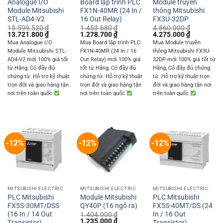
Analogue I/O
Board lập trình PLC
Module truyền
Module Mitsubishi
FX1N-40MR (24 In /
thông Mitsubishi
STL-AD4-V2
16 Out Relay)
FX3U-32DP
15.599.520
₫
1.453.680
₫
4.860.000
₫
Original
Current
Original
Current
Original
Current
13.721.800
₫
1.278.700
₫
4.275.000
₫
price
price
price
price
price
price
Mua Analogue I/O
Mua Board lập trình PLC
Mua Module truyền
was:
is:
was:
is:
was:
is:
Module Mitsubishi STL-
FX1N-40MR (24 In / 16
thông Mitsubishi FX3U-
15.599.520 ₫.
13.721.800 ₫.
1.453.680 ₫.
1.278.700 ₫.
4.860.000 ₫.
4.275.000 
AD4-V2 mới 100% giá tốt
Out Relay) mới 100% giá
32DP mới 100% giá tốt từ
từ Hãng, Có đầy đủ
tốt từ Hãng, Có đầy đủ
Hãng, Có đầy đủ chứng
chứng từ. Hỗ trợ kỹ thuật
chứng từ. Hỗ trợ kỹ thuật
từ. Hỗ trợ kỹ thuật trọn
trọn đời và giao hàng tận
trọn đời và giao hàng tận
đời và giao hàng tận nơi
nơi trên toàn quốc
nơi trên toàn quốc
trên toàn quốc
-12%
-12%
-12%
MITSUBISHI ELECTRIC
MITSUBISHI ELECTRIC
MITSUBISHI ELECTRIC
PLC Mitsubishi
Module Mitsubishi
PLC Mitsubishi
FX5S-30MT/DSS
QY40P (16 ngõ ra)
FX5S-40MT/DS (24
(16 In / 14 Out
In / 16 Out
1.404.000
₫
Original
Current
1.235.000
₫
Transistor)
Transistor)