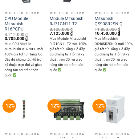
MITSUBISHI ELECTRIC
MITSUBISHI ELECTRIC
MITSUBISHI ELECTRIC
CPU Module
Module Mitsubishi
Mitsubishi
Mitsubishi
RJ71GN11-T2
QS90SR2SN-Q
R16PCPU
8.100.000
₫
11.880.000
₫
Original
Current
Original
Current
7.125.000
₫
10.450.000
₫
4.212.000
₫
price
price
price
price
Original
Current
3.705.000
₫
Mua Module Mitsubishi
Mua Mitsubishi
was:
is:
was:
is:
price
price
Mua CPU Module
RJ71GN11-T2 mới 100%
QS90SR2SN-Q mới 100%
8.100.000 ₫.
7.125.000 ₫.
11.880.000 ₫.
10.450.0
was:
is:
Mitsubishi R16PCPU mới
giá tốt từ Hãng, Có đầy
giá tốt từ Hãng, Có đầy
4.212.000 ₫.
3.705.000 ₫.
100% giá tốt từ Hãng, Có
đủ chứng từ. Hỗ trợ kỹ
đủ chứng từ. Hỗ trợ kỹ
đầy đủ chứng từ. Hỗ trợ
thuật trọn đời và giao
thuật trọn đời và giao
kỹ thuật trọn đời và giao
hàng tận nơi trên toàn
hàng tận nơi trên toàn
hàng tận nơi trên toàn
quốc
quốc
quốc
-12%
-12%
-12%
MITSUBISHI ELECTRIC
MITSUBISHI ELECTRIC
MITSUBISHI ELECTRIC