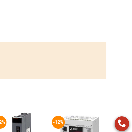
2%
-12%