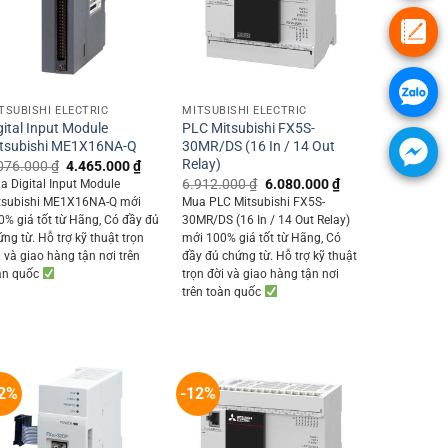
+
+
TSUBISHI ELECTRIC
MITSUBISHI ELECTRIC
gital Input Module
PLC Mitsubishi FX5S-
tsubishi ME1X16NA-Q
30MR/DS (16 In / 14 Out
Relay)
Original
Current
076.000
₫
4.465.000
₫
price
price
Original
Current
6.912.000
₫
6.080.000
₫
a Digital Input Module
was:
is:
price
price
tsubishi ME1X16NA-Q mới
Mua PLC Mitsubishi FX5S-
5.076.000 ₫.
4.465.000 ₫.
was:
is:
0% giá tốt từ Hãng, Có đầy đủ
30MR/DS (16 In / 14 Out Relay)
0 ₫.
6.912.000 ₫.
6.080.000 ₫.
ứng từ. Hỗ trợ kỹ thuật trọn
mới 100% giá tốt từ Hãng, Có
i và giao hàng tận nơi trên
đầy đủ chứng từ. Hỗ trợ kỹ thuật
àn quốc
trọn đời và giao hàng tận nơi
trên toàn quốc
2%
-12%