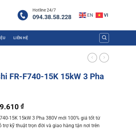
Hotline 24/7
EN
VI
094.38.58.228
IỆU
LIÊN HỆ
ishi FR-F740-15K 15kW 3 Pha
al
Current
09.610
₫
price
F740-15K 15kW 3 Pha 380V mới 100% giá tốt từ
is:
trợ kỹ thuật trọn đời và giao hàng tận nơi trên
2.504 ₫.
12.809.610 ₫.