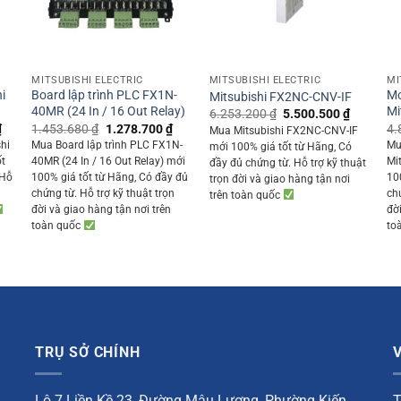
+
+
MITSUBISHI ELECTRIC
MITSUBISHI ELECTRIC
MI
i
Board lập trình PLC FX1N-
Mo
Mitsubishi FX2NC-CNV-IF
40MR (24 In / 16 Out Relay)
Mi
Original
Current
6.253.200
₫
5.500.500
₫
price
price
Current
Original
Current
₫
1.453.680
₫
1.278.700
₫
4.
Mua Mitsubishi FX2NC-CNV-IF
was:
is:
price
price
price
hi
Mua Board lập trình PLC FX1N-
Mu
mới 100% giá tốt từ Hãng, Có
6.253.200 ₫.
5.500.50
is:
was:
is:
ốt
40MR (24 In / 16 Out Relay) mới
Mi
đầy đủ chứng từ. Hỗ trợ kỹ thuật
 ₫.
9.975.000 ₫.
1.453.680 ₫.
1.278.700 ₫.
 Hỗ
100% giá tốt từ Hãng, Có đầy đủ
10
trọn đời và giao hàng tận nơi
chứng từ. Hỗ trợ kỹ thuật trọn
ch
trên toàn quốc
đời và giao hàng tận nơi trên
đờ
toàn quốc
to
TRỤ SỞ CHÍNH
Lô 7 Liền Kề 23, Đường Mậu Lương, Phường Kiến
T