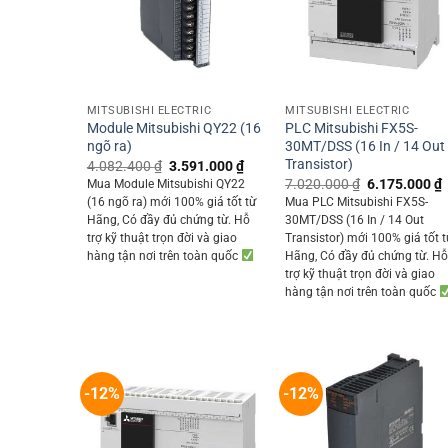
+
+
MITSUBISHI ELECTRIC
MITSUBISHI ELECTRIC
Module Mitsubishi QY22 (16
PLC Mitsubishi FX5S-
ngõ ra)
30MT/DSS (16 In / 14 Out
Transistor)
Original
Current
4.082.400
₫
3.591.000
₫
price
price
Original
7.020.000
₫
6.175.000
₫
Mua Module Mitsubishi QY22
was:
is:
price
p
(16 ngõ ra) mới 100% giá tốt từ
Mua PLC Mitsubishi FX5S-
4.082.400 ₫.
3.591.000 ₫.
was:
i
Hãng, Có đầy đủ chứng từ. Hỗ
30MT/DSS (16 In / 14 Out
7.020.000 ₫.
trợ kỹ thuật trọn đời và giao
Transistor) mới 100% giá tốt t
hàng tận nơi trên toàn quốc
Hãng, Có đầy đủ chứng từ. H
trợ kỹ thuật trọn đời và giao
hàng tận nơi trên toàn quốc
-12%
-12%