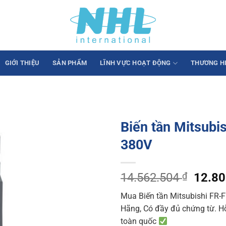
GIỚI THIỆU
SẢN PHẨM
LĨNH VỰC HOẠT ĐỘNG
THƯƠNG H
Biến tần Mitsub
380V
Origin
14.562.504
₫
12.8
price
Mua Biến tần Mitsubishi FR-
was:
Hãng, Có đầy đủ chứng từ. Hỗ 
14.56
toàn quốc