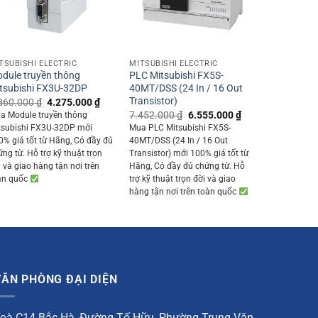
+
+
TSUBISHI ELECTRIC
MITSUBISHI ELECTRIC
dule truyền thông
PLC Mitsubishi FX5S-
tsubishi FX3U-32DP
40MT/DSS (24 In / 16 Out
Transistor)
Original
Current
860.000
₫
4.275.000
₫
price
price
Original
Current
7.452.000
₫
6.555.000
₫
a Module truyền thông
0 ₫.
was:
is:
price
price
tsubishi FX3U-32DP mới
Mua PLC Mitsubishi FX5S-
4.860.000 ₫.
4.275.000 ₫.
was:
is:
0% giá tốt từ Hãng, Có đầy đủ
40MT/DSS (24 In / 16 Out
7.452.000 ₫.
6.555.000 ₫.
ứng từ. Hỗ trợ kỹ thuật trọn
Transistor) mới 100% giá tốt từ
i và giao hàng tận nơi trên
Hãng, Có đầy đủ chứng từ. Hỗ
àn quốc
trợ kỹ thuật trọn đời và giao
hàng tận nơi trên toàn quốc
VĂN PHÒNG ĐẠI DIỆN
oà C14 Bắc Hà, Đường Tố Hữu, Phường Trung Văn,