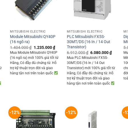
+
+
MITSUBISHI ELECTRIC
MITSUBISHI ELECTRIC
MI
Module Mitsubishi QY40P
PLC Mitsubishi FX5S-
Di
(16 ngõ ra)
30MT/DS (16 In / 14 Out
Mi
Transistor)
Original
Current
1.404.000
₫
1.235.000
₫
5.
price
price
Current
Original
Current
6.912.000
₫
6.080.000
₫
Mua Module Mitsubishi QY40P
Mu
was:
is:
rice
price
price
(16 ngõ ra) mới 100% giá tốt từ
Mua PLC Mitsubishi FX5S-
Mi
1.404.000 ₫.
1.235.000 ₫.
s:
was:
is:
Hãng, Có đầy đủ chứng từ. Hỗ
30MT/DS (16 In / 14 Out
10
6.175.000 ₫.
6.912.000 ₫.
6.080.00
ừ
trợ kỹ thuật trọn đời và giao
Transistor) mới 100% giá tốt từ
ch
ỗ
hàng tận nơi trên toàn quốc
Hãng, Có đầy đủ chứng từ. Hỗ
đờ
trợ kỹ thuật trọn đời và giao
to
hàng tận nơi trên toàn quốc
-12%
-12%
-1