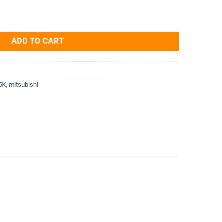
K 15kW 3 Pha 380V quantity
ADD TO CART
5K
,
mitsubishi