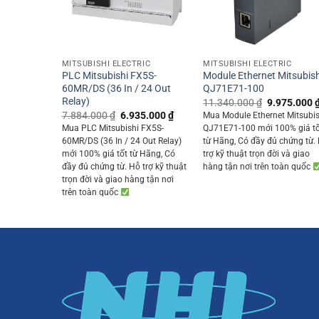
+
+
MITSUBISHI ELECTRIC
MITSUBISHI ELECTRIC
PLC Mitsubishi FX5S-
Module Ethernet Mitsubish
60MR/DS (36 In / 24 Out
QJ71E71-100
Relay)
Original
11.340.000
₫
9.975.000
price
Original
Current
7.884.000
₫
6.935.000
₫
Mua Module Ethernet Mitsubis
was:
price
price
Mua PLC Mitsubishi FX5S-
QJ71E71-100 mới 100% giá t
11.340.000
was:
is:
60MR/DS (36 In / 24 Out Relay)
từ Hãng, Có đầy đủ chứng từ.
7.884.000 ₫.
6.935.000 ₫.
mới 100% giá tốt từ Hãng, Có
trợ kỹ thuật trọn đời và giao
đầy đủ chứng từ. Hỗ trợ kỹ thuật
hàng tận nơi trên toàn quốc
trọn đời và giao hàng tận nơi
trên toàn quốc