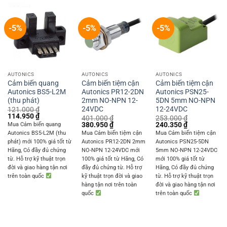
-5%
-5%
-5%
AUTONICS
AUTONICS
AUTONICS
Cảm biến quang
Cảm biến tiệm cận
Cảm biến tiệm cận
Autonics BS5-L2M
Autonics PR12-2DN
Autonics PSN25-
(thu phát)
2mm NO-NPN 12-
5DN 5mm NO-NPN
24VDC
12-24VDC
121.000
₫
Original
Current
114.950
₫
401.000
₫
253.000
₫
price
price
Original
Current
Original
Current
380.950
₫
240.350
₫
Mua Cảm biến quang
was:
is:
price
price
price
price
Autonics BS5-L2M (thu
Mua Cảm biến tiệm cận
Mua Cảm biến tiệm cận
121.000 ₫.
114.950 ₫.
was:
is:
was:
is:
phát) mới 100% giá tốt từ
Autonics PR12-2DN 2mm
Autonics PSN25-5DN
401.000 ₫.
380.950 ₫.
253.000 ₫.
240.350 ₫.
Hãng, Có đầy đủ chứng
NO-NPN 12-24VDC mới
5mm NO-NPN 12-24VDC
từ. Hỗ trợ kỹ thuật trọn
100% giá tốt từ Hãng, Có
mới 100% giá tốt từ
đời và giao hàng tận nơi
đầy đủ chứng từ. Hỗ trợ
Hãng, Có đầy đủ chứng
trên toàn quốc
kỹ thuật trọn đời và giao
từ. Hỗ trợ kỹ thuật trọn
hàng tận nơi trên toàn
đời và giao hàng tận nơi
quốc
trên toàn quốc