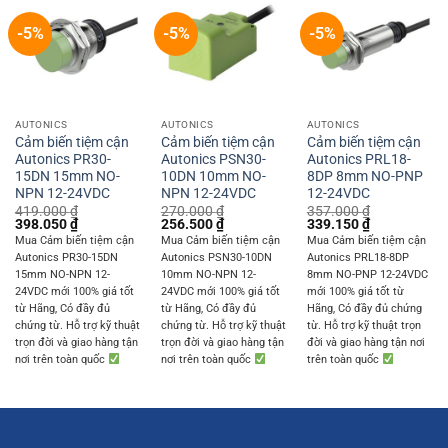
-5%
-5%
-5%
AUTONICS
AUTONICS
AUTONICS
Cảm biến tiệm cận
Cảm biến tiệm cận
Cảm biến tiệm cận
Autonics PR30-
Autonics PSN30-
Autonics PRL18-
15DN 15mm NO-
10DN 10mm NO-
8DP 8mm NO-PNP
NPN 12-24VDC
NPN 12-24VDC
12-24VDC
419.000
₫
270.000
₫
357.000
₫
Original
Current
Original
Current
Original
Current
398.050
₫
256.500
₫
339.150
₫
price
price
price
price
price
price
Mua Cảm biến tiệm cận
Mua Cảm biến tiệm cận
Mua Cảm biến tiệm cận
was:
is:
was:
is:
was:
is:
Autonics PR30-15DN
Autonics PSN30-10DN
Autonics PRL18-8DP
419.000 ₫.
398.050 ₫.
270.000 ₫.
256.500 ₫.
357.000 ₫.
339.150 ₫.
15mm NO-NPN 12-
10mm NO-NPN 12-
8mm NO-PNP 12-24VDC
24VDC mới 100% giá tốt
24VDC mới 100% giá tốt
mới 100% giá tốt từ
từ Hãng, Có đầy đủ
từ Hãng, Có đầy đủ
Hãng, Có đầy đủ chứng
chứng từ. Hỗ trợ kỹ thuật
chứng từ. Hỗ trợ kỹ thuật
từ. Hỗ trợ kỹ thuật trọn
trọn đời và giao hàng tận
trọn đời và giao hàng tận
đời và giao hàng tận nơi
nơi trên toàn quốc
nơi trên toàn quốc
trên toàn quốc