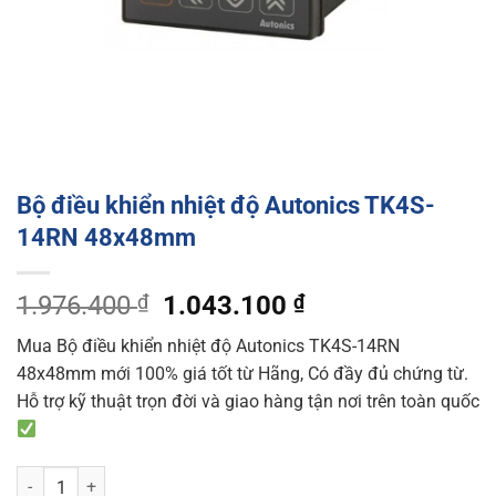
Bộ điều khiển nhiệt độ Autonics TK4S-
14RN 48x48mm
Original
Current
1.976.400
₫
1.043.100
₫
price
price
Mua Bộ điều khiển nhiệt độ Autonics TK4S-14RN
was:
is:
48x48mm mới 100% giá tốt từ Hãng, Có đầy đủ chứng từ.
1.976.400 ₫.
1.043.100 ₫.
Hỗ trợ kỹ thuật trọn đời và giao hàng tận nơi trên toàn quốc
Bộ điều khiển nhiệt độ Autonics TK4S-14RN 48x48mm quantity