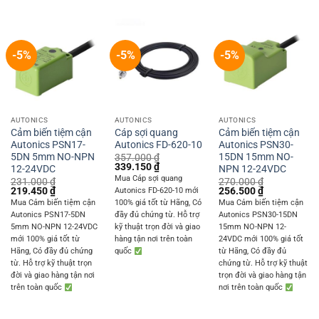
-5%
-5%
-5%
AUTONICS
AUTONICS
AUTONICS
Cảm biến tiệm cận
Cáp sợi quang
Cảm biến tiệm cận
Autonics PSN17-
Autonics FD-620-10
Autonics PSN30-
5DN 5mm NO-NPN
15DN 15mm NO-
357.000
₫
Original
Current
339.150
₫
12-24VDC
NPN 12-24VDC
price
price
Mua Cáp sợi quang
231.000
₫
270.000
₫
was:
is:
Original
Current
Original
Current
219.450
₫
256.500
₫
Autonics FD-620-10 mới
357.000 ₫.
339.150 ₫.
price
price
price
price
Mua Cảm biến tiệm cận
100% giá tốt từ Hãng, Có
Mua Cảm biến tiệm cận
was:
is:
was:
is:
Autonics PSN17-5DN
đầy đủ chứng từ. Hỗ trợ
Autonics PSN30-15DN
231.000 ₫.
219.450 ₫.
270.000 ₫.
256.500 ₫.
5mm NO-NPN 12-24VDC
kỹ thuật trọn đời và giao
15mm NO-NPN 12-
mới 100% giá tốt từ
hàng tận nơi trên toàn
24VDC mới 100% giá tốt
Hãng, Có đầy đủ chứng
quốc
từ Hãng, Có đầy đủ
từ. Hỗ trợ kỹ thuật trọn
chứng từ. Hỗ trợ kỹ thuật
đời và giao hàng tận nơi
trọn đời và giao hàng tận
trên toàn quốc
nơi trên toàn quốc