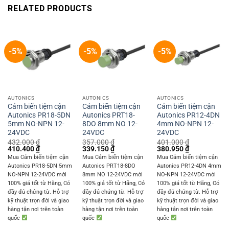
RELATED PRODUCTS
-5%
-5%
-5%
AUTONICS
AUTONICS
AUTONICS
Cảm biến tiệm cận
Cảm biến tiệm cận
Cảm biến tiệm cận
Autonics PR18-5DN
Autonics PRT18-
Autonics PR12-4DN
5mm NO-NPN 12-
8DO 8mm NO 12-
4mm NO-NPN 12-
24VDC
24VDC
24VDC
432.000
₫
357.000
₫
401.000
₫
Original
Current
Original
Current
Original
Current
410.400
₫
339.150
₫
380.950
₫
price
price
price
price
price
price
Mua Cảm biến tiệm cận
Mua Cảm biến tiệm cận
Mua Cảm biến tiệm cận
was:
is:
was:
is:
was:
is:
Autonics PR18-5DN 5mm
Autonics PRT18-8DO
Autonics PR12-4DN 4mm
432.000 ₫.
410.400 ₫.
357.000 ₫.
339.150 ₫.
401.000 ₫.
380.950 ₫.
NO-NPN 12-24VDC mới
8mm NO 12-24VDC mới
NO-NPN 12-24VDC mới
100% giá tốt từ Hãng, Có
100% giá tốt từ Hãng, Có
100% giá tốt từ Hãng, Có
đầy đủ chứng từ. Hỗ trợ
đầy đủ chứng từ. Hỗ trợ
đầy đủ chứng từ. Hỗ trợ
kỹ thuật trọn đời và giao
kỹ thuật trọn đời và giao
kỹ thuật trọn đời và giao
hàng tận nơi trên toàn
hàng tận nơi trên toàn
hàng tận nơi trên toàn
quốc
quốc
quốc