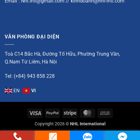
Email : Nhl.intl@gmail.com // kinhdoanh@nhl-intl.com
VĂN PHÒNG ĐẠI DIỆN
Toà C14 Bắc Hà, Đường Tố Hữu, Phường Trung Văn,
Q.Nam Từ Liêm, Hà Nội
Tel: (+84) 943 858 228
EN
VI
Visa
PayPal
Stripe
MasterCard
Cash
On
Copyright 2026 ©
NHL International
Delivery