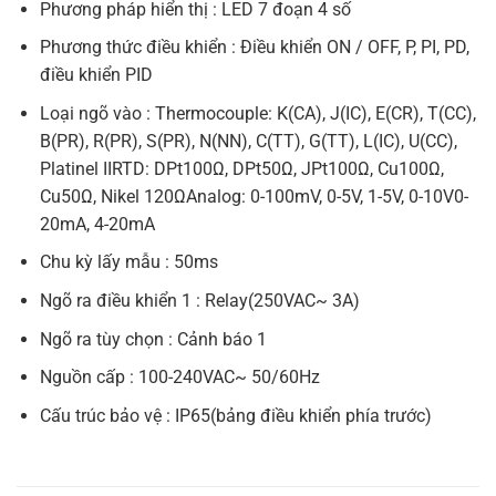
Phương pháp hiển thị : LED 7 đoạn 4 số
Phương thức điều khiển : Điều khiển ON / OFF, P, PI, PD,
điều khiển PID
Loại ngõ vào : Thermocouple: K(CA), J(IC), E(CR), T(CC),
B(PR), R(PR), S(PR), N(NN), C(TT), G(TT), L(IC), U(CC),
Platinel IIRTD: DPt100Ω, DPt50Ω, JPt100Ω, Cu100Ω,
Cu50Ω, Nikel 120ΩAnalog: 0-100mV, 0-5V, 1-5V, 0-10V0-
20mA, 4-20mA
Chu kỳ lấy mẫu : 50ms
Ngõ ra điều khiển 1 : Relay(250VAC~ 3A)
Ngõ ra tùy chọn : Cảnh báo 1
Nguồn cấp : 100-240VAC~ 50/60Hz
Cấu trúc bảo vệ : IP65(bảng điều khiển phía trước)