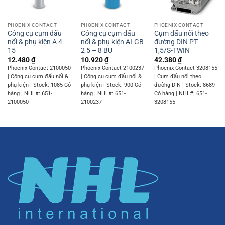
PHOENIX CONTACT
PHOENIX CONTACT
PHOENIX CONTACT
Công cụ cụm đấu
Công cụ cụm đấu
Cụm đấu nối theo
nối & phụ kiện A 4-
nối & phụ kiện AI-GB
đường DIN PT
15
2 5 – 8 BU
1,5/S-TWIN
12.480
₫
10.920
₫
42.380
₫
Phoenix Contact 2100050
Phoenix Contact 2100237
Phoenix Contact 3208155
| Công cụ cụm đấu nối &
| Công cụ cụm đấu nối &
| Cụm đấu nối theo
phụ kiện | Stock: 1085 Có
phụ kiện | Stock: 900 Có
đường DIN | Stock: 8689
hàng | NHL#: 651-
hàng | NHL#: 651-
Có hàng | NHL#: 651-
2100050
2100237
3208155