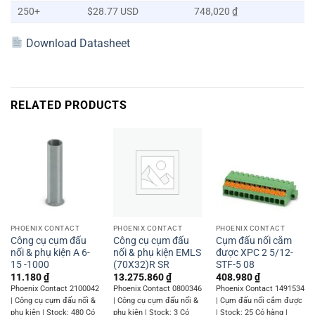
250+
$28.77 USD
748,020 ₫
Download Datasheet
RELATED PRODUCTS
PHOENIX CONTACT
PHOENIX CONTACT
PHOENIX CONTACT
Công cụ cụm đấu
Công cụ cụm đấu
Cụm đấu nối cắm
nối & phụ kiện A 6-
nối & phụ kiện EMLS
được XPC 2 5/12-
15 -1000
(70X32)R SR
STF-5 08
11.180
₫
13.275.860
₫
408.980
₫
Phoenix Contact 2100042
Phoenix Contact 0800346
Phoenix Contact 1491534
| Công cụ cụm đấu nối &
| Công cụ cụm đấu nối &
| Cụm đấu nối cắm được
phụ kiện | Stock: 480 Có
phụ kiện | Stock: 3 Có
| Stock: 25 Có hàng |