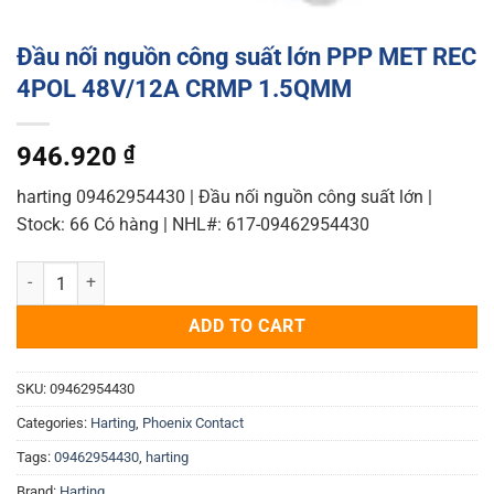
Đầu nối nguồn công suất lớn PPP MET REC
4POL 48V/12A CRMP 1.5QMM
946.920
₫
harting 09462954430 | Đầu nối nguồn công suất lớn |
Stock: 66 Có hàng | NHL#: 617-09462954430
Đầu nối nguồn công suất lớn PPP MET REC 4POL 48V/12A CRMP 1.
ADD TO CART
SKU:
09462954430
Categories:
Harting
,
Phoenix Contact
Tags:
09462954430
,
harting
Brand:
Harting