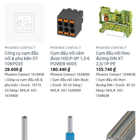
PHOENIX CONTACT
PHOENIX CONTACT
PHOENIX CONTACT
Công cụ cụm đấu
Cụm đấu nối cắm
Cụm đấu nối theo
nối & phụ kiện ST-
được HSCP-SP 1,5-6
đường DIN XT
10KP035
POWER-9005
2,5/1P-PE
28.600
₫
180.440
₫
155.740
₫
Phoenix Contact 1618458
Phoenix Contact 1634000
Phoenix Contact 1544638
| Công cụ cụm đấu nối &
| Cụm đấu nối cắm được
| Cụm đấu nối theo
phụ kiện | Stock: 15719
| Stock: 93 Có hàng |
đường DIN | Stock: 45 Có
Có hàng | NHL#: 651-
NHL#: 651-1634000
hàng | NHL#: 651-
1618458
1544638