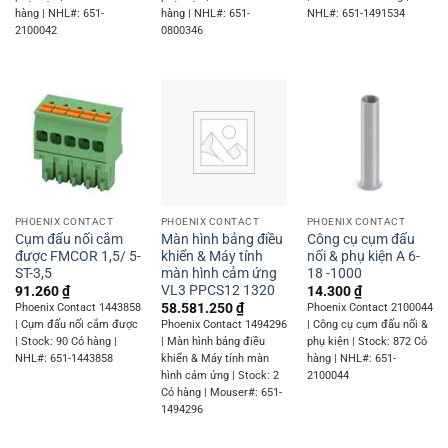
hàng | NHL#: 651-
hàng | NHL#: 651-
NHL#: 651-1491534
2100042
0800346
PHOENIX CONTACT
PHOENIX CONTACT
PHOENIX CONTACT
Cụm đấu nối cắm
Màn hình bảng điều
Công cụ cụm đấu
được FMCOR 1,5/ 5-
khiển & Máy tính
nối & phụ kiện A 6-
ST-3,5
màn hình cảm ứng
18 -1000
VL3 PPCS12 1320
91.260
₫
14.300
₫
58.581.250
₫
Phoenix Contact 1443858
Phoenix Contact 2100044
| Cụm đấu nối cắm được
Phoenix Contact 1494296
| Công cụ cụm đấu nối &
| Stock: 90 Có hàng |
| Màn hình bảng điều
phụ kiện | Stock: 872 Có
NHL#: 651-1443858
khiển & Máy tính màn
hàng | NHL#: 651-
hình cảm ứng | Stock: 2
2100044
Có hàng | Mouser#: 651-
1494296