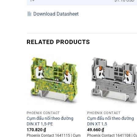
1+
$1.10 USD
Download Datasheet
RELATED PRODUCTS
+
+
PHOENIX CONTACT
PHOENIX CONTACT
Cụm đấu nối theo đường
Cụm đấu nối theo đường
DIN XT 1,5-PE
DIN XT 1,5
170.820
₫
49.660
₫
Phoenix Contact 1641115 | Cụm
Phoenix Contact 1641108 | 