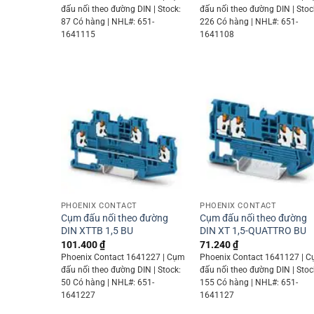
đấu nối theo đường DIN | Stock:
đấu nối theo đường DIN | Stoc
87 Có hàng | NHL#: 651-
226 Có hàng | NHL#: 651-
1641115
1641108
+
+
PHOENIX CONTACT
PHOENIX CONTACT
Cụm đấu nối theo đường
Cụm đấu nối theo đường
DIN XTTB 1,5 BU
DIN XT 1,5-QUATTRO BU
101.400
₫
71.240
₫
Phoenix Contact 1641227 | Cụm
Phoenix Contact 1641127 | 
đấu nối theo đường DIN | Stock:
đấu nối theo đường DIN | Stoc
50 Có hàng | NHL#: 651-
155 Có hàng | NHL#: 651-
1641227
1641127