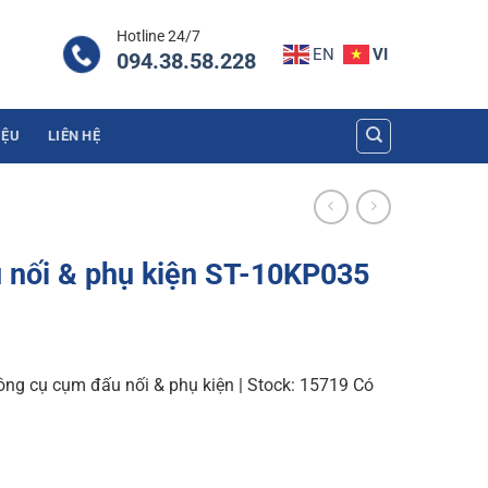
Hotline 24/7
EN
VI
094.38.58.228
IỆU
LIÊN HỆ
 nối & phụ kiện ST-10KP035
ng cụ cụm đấu nối & phụ kiện | Stock: 15719 Có
 ST-10KP035 quantity