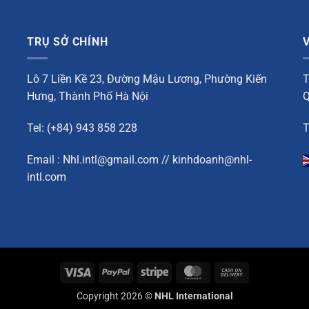
TRỤ SỞ CHÍNH
Lô 7 Liền Kề 23, Đường Mậu Lương, Phường Kiến
T
Hưng, Thành Phố Hà Nội
Q
Tel: (+84) 943 858 228
T
Email : Nhl.intl@gmail.com // kinhdoanh@nhl-
intl.com
Visa
PayPal
Stripe
MasterCard
Cash
On
Copyright 2026 ©
NHL International
Delivery