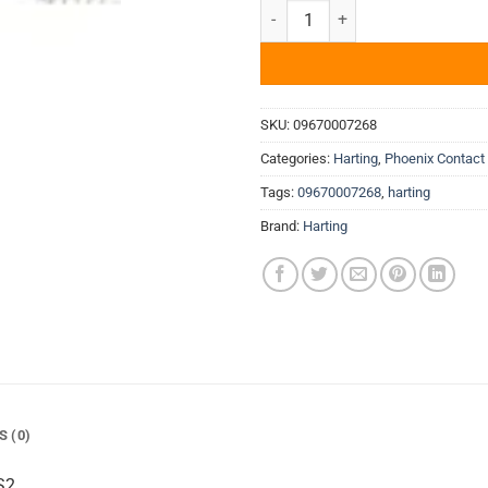
Tiếp điểm D-Sub DSUB-FEM-CR
SKU:
09670007268
Categories:
Harting
,
Phoenix Contact
Tags:
09670007268
,
harting
Brand:
Harting
S (0)
S2