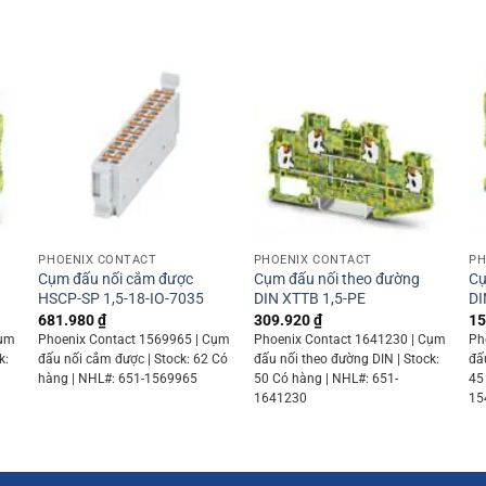
+
+
PHOENIX CONTACT
PHOENIX CONTACT
PH
Cụm đấu nối cắm được
Cụm đấu nối theo đường
Cụ
HSCP-SP 1,5-18-IO-7035
DIN XTTB 1,5-PE
DI
681.980
₫
309.920
₫
15
Cụm
Phoenix Contact 1569965 | Cụm
Phoenix Contact 1641230 | Cụm
Ph
k:
đấu nối cắm được | Stock: 62 Có
đấu nối theo đường DIN | Stock:
đấ
hàng | NHL#: 651-1569965
50 Có hàng | NHL#: 651-
45
1641230
15