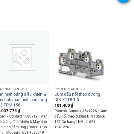
+
+
OENIX CONTACT
PHOENIX CONTACT
n hình bảng điều khiển &
Cụm đấu nối theo đường
y tính màn hình cảm ứng
DIN XTTB 1,5
3 FPM 156
101.400
₫
.037.775
₫
Phoenix Contact 1641226 | Cụm
oenix Contact 1580719 | Màn
đấu nối theo đường DIN | Stock:
nh bảng điều khiển & Máy tính
157 Có hàng | NHL#: 651-
n hình cảm ứng | Stock: 1 Có
1641226
ng | Mouser#: 651-1580719