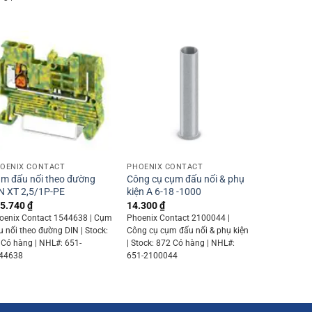
+
+
OENIX CONTACT
PHOENIX CONTACT
m đấu nối theo đường
Công cụ cụm đấu nối & phụ
N XT 2,5/1P-PE
kiện A 6-18 -1000
5.740
₫
14.300
₫
oenix Contact 1544638 | Cụm
Phoenix Contact 2100044 |
u nối theo đường DIN | Stock:
Công cụ cụm đấu nối & phụ kiện
 Có hàng | NHL#: 651-
| Stock: 872 Có hàng | NHL#:
44638
651-2100044