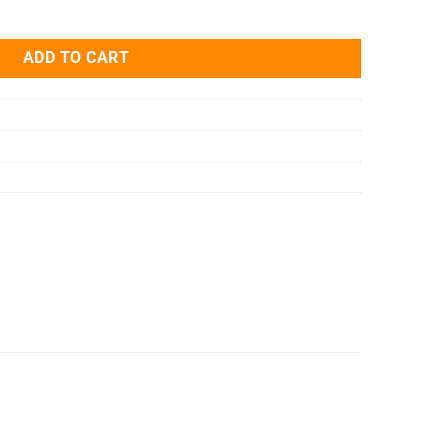
-CON AWG24-28AFS2 quantity
ADD TO CART