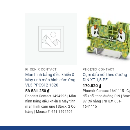
+
+
PHOENIX CONTACT
PHOENIX CONTACT
Màn hình bảng điều khiển &
Cụm đấu nối theo đường
Máy tính màn hình cảm ứng
DIN XT 1,5-PE
VL3 PPCS12 1320
170.820
₫
58.581.250
₫
Phoenix Contact 1641115 | 
Phoenix Contact 1494296 | Màn
đấu nối theo đường DIN | Stoc
hình bảng điều khiển & Máy tính
87 Có hàng | NHL#: 651-
màn hình cảm ứng | Stock: 2 Có
1641115
hàng | Mouser#: 651-1494296