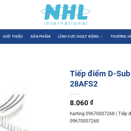
GIỚI THIỆU
SẢN PHẨM
LĨNH VỰC HOẠT ĐỘNG
THƯƠNG H
Tiếp điểm D-S
28AFS2
8.060
₫
harting 09670007268 | Tiếp đ
09670007268