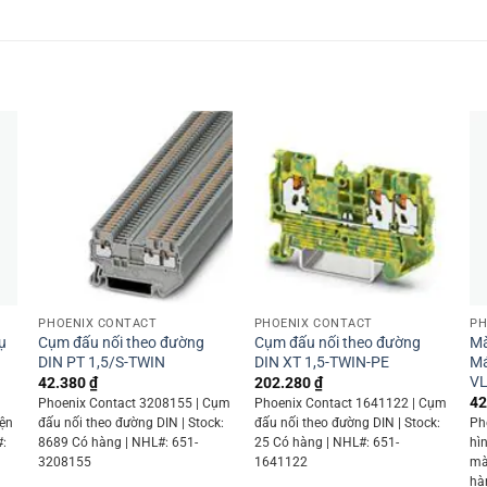
+
+
PHOENIX CONTACT
PHOENIX CONTACT
PH
ụ
Cụm đấu nối theo đường
Cụm đấu nối theo đường
Mà
DIN PT 1,5/S-TWIN
DIN XT 1,5-TWIN-PE
Má
VL
42.380
₫
202.280
₫
42
Phoenix Contact 3208155 | Cụm
Phoenix Contact 1641122 | Cụm
iện
đấu nối theo đường DIN | Stock:
đấu nối theo đường DIN | Stock:
Ph
#:
8689 Có hàng | NHL#: 651-
25 Có hàng | NHL#: 651-
hì
3208155
1641122
mà
hà