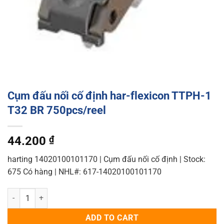
Cụm đấu nối cố định har-flexicon TTPH-1
T32 BR 750pcs/reel
44.200
₫
harting 14020100101170 | Cụm đấu nối cố định | Stock:
675 Có hàng | NHL#: 617-14020100101170
Cụm đấu nối cố định har-flexicon TTPH-1 T32 BR 750pcs/reel quant
ADD TO CART