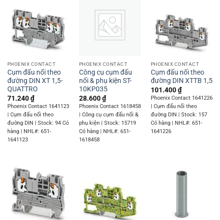
PHOENIX CONTACT
PHOENIX CONTACT
PHOENIX CONTACT
Cụm đấu nối theo
Công cụ cụm đấu
Cụm đấu nối theo
đường DIN XT 1,5-
nối & phụ kiện ST-
đường DIN XTTB 1,5
QUATTRO
10KP035
101.400
₫
71.240
₫
28.600
₫
Phoenix Contact 1641226
Phoenix Contact 1641123
Phoenix Contact 1618458
| Cụm đấu nối theo
| Cụm đấu nối theo
| Công cụ cụm đấu nối &
đường DIN | Stock: 157
đường DIN | Stock: 94 Có
phụ kiện | Stock: 15719
Có hàng | NHL#: 651-
hàng | NHL#: 651-
Có hàng | NHL#: 651-
1641226
1641123
1618458