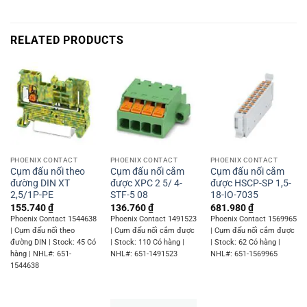
RELATED PRODUCTS
PHOENIX CONTACT
PHOENIX CONTACT
PHOENIX CONTACT
Cụm đấu nối theo
Cụm đấu nối cắm
Cụm đấu nối cắm
đường DIN XT
được XPC 2 5/ 4-
được HSCP-SP 1,5-
2,5/1P-PE
STF-5 08
18-IO-7035
155.740
₫
136.760
₫
681.980
₫
Phoenix Contact 1544638
Phoenix Contact 1491523
Phoenix Contact 1569965
| Cụm đấu nối theo
| Cụm đấu nối cắm được
| Cụm đấu nối cắm được
đường DIN | Stock: 45 Có
| Stock: 110 Có hàng |
| Stock: 62 Có hàng |
hàng | NHL#: 651-
NHL#: 651-1491523
NHL#: 651-1569965
1544638