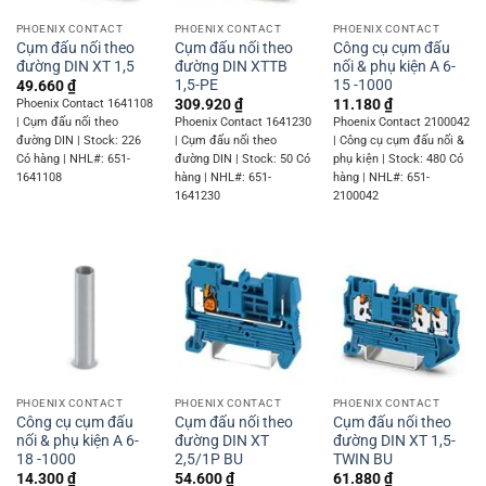
PHOENIX CONTACT
PHOENIX CONTACT
PHOENIX CONTACT
Cụm đấu nối theo
Cụm đấu nối theo
Công cụ cụm đấu
đường DIN XT 1,5
đường DIN XTTB
nối & phụ kiện A 6-
1,5-PE
15 -1000
49.660
₫
309.920
₫
11.180
₫
Phoenix Contact 1641108
| Cụm đấu nối theo
Phoenix Contact 1641230
Phoenix Contact 2100042
đường DIN | Stock: 226
| Cụm đấu nối theo
| Công cụ cụm đấu nối &
Có hàng | NHL#: 651-
đường DIN | Stock: 50 Có
phụ kiện | Stock: 480 Có
1641108
hàng | NHL#: 651-
hàng | NHL#: 651-
1641230
2100042
PHOENIX CONTACT
PHOENIX CONTACT
PHOENIX CONTACT
Công cụ cụm đấu
Cụm đấu nối theo
Cụm đấu nối theo
nối & phụ kiện A 6-
đường DIN XT
đường DIN XT 1,5-
18 -1000
2,5/1P BU
TWIN BU
14.300
₫
54.600
₫
61.880
₫