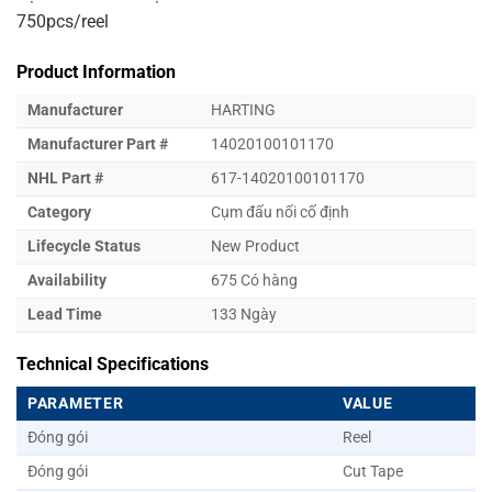
750pcs/reel
Product Information
Manufacturer
HARTING
Manufacturer Part #
14020100101170
NHL Part #
617-14020100101170
Category
Cụm đấu nối cố định
Lifecycle Status
New Product
Availability
675 Có hàng
Lead Time
133 Ngày
Technical Specifications
PARAMETER
VALUE
Đóng gói
Reel
Đóng gói
Cut Tape