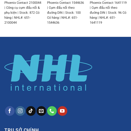
Phoenix Contact 2100044
Phoenix Contact 1544636
Phoenix Contact 1641119
| Công cụ cụm đấu nối &
| Cụm đấu nối theo
| Cụm đấu nối theo
phụ kiện | Stock: 872 Có
đường DIN | Stock: 100
đường DIN | Stock: 96 Có
hàng | NHL#: 651-
Có hàng | NHL#: 651-
hàng | NHL#: 651-
2100044
1544636
1641119
TRỤ SỞ CHÍNH