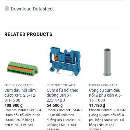
Download Datasheet
RELATED PRODUCTS
PHOENIX CONTACT
PHOENIX CONTACT
PHOENIX CONTACT
Cụm đấu nối cắm
Cụm đấu nối theo
Công cụ cụm đấu
được XPC 2 5/12-
đường DIN XT
nối & phụ kiện A 6-
STF-5 08
2,5/1P BU
15 -1000
408.980
₫
54.600
₫
11.180
₫
Phoenix Contact 1491534
Phoenix Contact 1544636
Phoenix Contact 2100042
| Cụm đấu nối cắm được
| Cụm đấu nối theo
| Công cụ cụm đấu nối &
| Stock: 25 Có hàng |
đường DIN | Stock: 100
phụ kiện | Stock: 480 Có
NHL#: 651-1491534
Có hàng | NHL#: 651-
hàng | NHL#: 651-
1544636
2100042