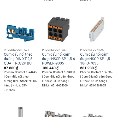
PHOENIX CONTACT
PHOENIX CONTACT
PHOENIX CONTACT
Cụm đấu nối theo
Cụm đấu nối cắm
Cụm đấu nối cắm
đường DIN XT 2,5-
được HSCP-SP 1,5-6
được HSCP-SP 1,5-
QUATTRO/2P BU
POWER-9005
18-IO-7035
87.880
₫
180.440
₫
681.980
₫
Phoenix Contact 1544645
Phoenix Contact 1634000
Phoenix Contact 1569965
| Cụm đấu nối theo
| Cụm đấu nối cắm được
| Cụm đấu nối cắm được
đường DIN | Stock: 98 Có
| Stock: 93 Có hàng |
| Stock: 62 Có hàng |
hàng | NHL#: 651-
NHL#: 651-1634000
NHL#: 651-1569965
1544645