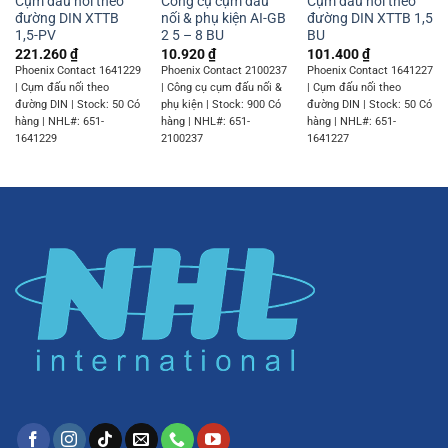
Cụm đấu nối theo
Công cụ cụm đấu
Cụm đấu nối theo
đường DIN XTTB
nối & phụ kiện AI-GB
đường DIN XTTB 1,5
1,5-PV
2 5 – 8 BU
BU
221.260
₫
10.920
₫
101.400
₫
Phoenix Contact 1641229
Phoenix Contact 2100237
Phoenix Contact 1641227
| Cụm đấu nối theo
| Công cụ cụm đấu nối &
| Cụm đấu nối theo
đường DIN | Stock: 50 Có
phụ kiện | Stock: 900 Có
đường DIN | Stock: 50 Có
hàng | NHL#: 651-
hàng | NHL#: 651-
hàng | NHL#: 651-
1641229
2100237
1641227