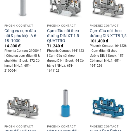
PHOENIX CONTACT
PHOENIX CONTACT
PHOENIX CONTACT
Công cụ cụm đấu
Cụm đấu nối theo
Cụm đấu nối theo
nối & phụ kiện A 6-
đường DIN XT 1,5-
đường DIN XTTB 1,5
18 -1000
QUATTRO
101.400
₫
14.300
₫
71.240
₫
Phoenix Contact 1641226
Phoenix Contact 2100044
Phoenix Contact 1641123
| Cụm đấu nối theo
| Công cụ cụm đấu nối &
| Cụm đấu nối theo
đường DIN | Stock: 157
phụ kiện | Stock: 872 Có
đường DIN | Stock: 94 Có
Có hàng | NHL#: 651-
hàng | NHL#: 651-
hàng | NHL#: 651-
1641226
2100044
1641123
PHOENIX CONTACT
PHOENIX CONTACT
PHOENIX CONTACT