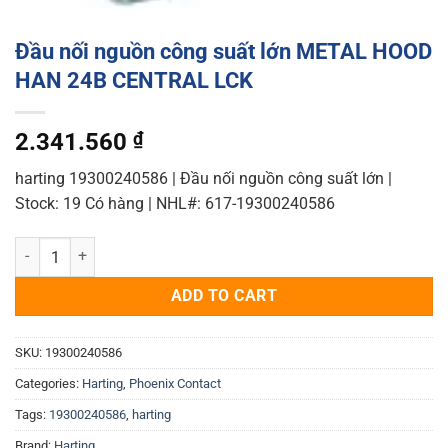
Đầu nối nguồn công suất lớn METAL HOOD
HAN 24B CENTRAL LCK
2.341.560
₫
harting 19300240586 | Đầu nối nguồn công suất lớn |
Stock: 19 Có hàng | NHL#: 617-19300240586
Đầu nối nguồn công suất lớn METAL HOOD HAN 24B CENTRAL LCK q
ADD TO CART
SKU:
19300240586
Categories:
Harting
,
Phoenix Contact
Tags:
19300240586
,
harting
Brand:
Harting