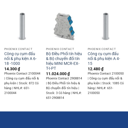
PHOENIX CONTACT
PHOENIX CONTACT
PHOENIX CONTACT
Công cụ cụm đấu
Bộ Điều Phối tín hiệu
Công cụ cụm đấu
nối & phụ kiện A 6-
& Bộ chuyển đổi tín
nối & phụ kiện A 4-
18 -1000
hiệu MINI MCR-EX-
15
T-I-PT
14.300
₫
12.480
₫
11.024.000
₫
Phoenix Contact 2100044
Phoenix Contact 2100050
| Công cụ cụm đấu nối &
Phoenix Contact 2908814
| Công cụ cụm đấu nối &
phụ kiện | Stock: 872 Có
| Bộ Điều Phối tín hiệu &
phụ kiện | Stock: 1085 Có
hàng | NHL#: 651-
Bộ chuyển đổi tín hiệu |
hàng | NHL#: 651-
2100044
Stock: 3 Có hàng | NHL#:
2100050
651-2908814