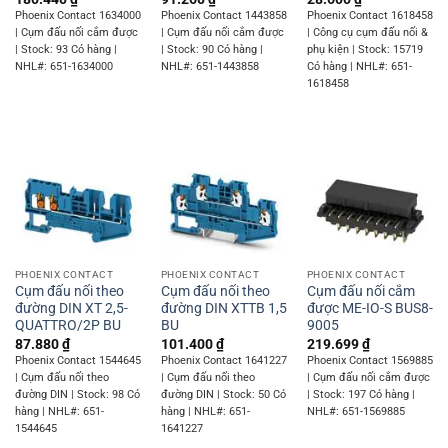
Phoenix Contact 1634000
Phoenix Contact 1443858
Phoenix Contact 1618458
| Cụm đấu nối cắm được
| Cụm đấu nối cắm được
| Công cụ cụm đấu nối &
| Stock: 93 Có hàng |
| Stock: 90 Có hàng |
phụ kiện | Stock: 15719
NHL#: 651-1634000
NHL#: 651-1443858
Có hàng | NHL#: 651-
1618458
PHOENIX CONTACT
PHOENIX CONTACT
PHOENIX CONTACT
Cụm đấu nối theo
Cụm đấu nối theo
Cụm đấu nối cắm
đường DIN XT 2,5-
đường DIN XTTB 1,5
được ME-IO-S BUS8-
QUATTRO/2P BU
BU
9005
87.880
₫
101.400
₫
219.699
₫
Phoenix Contact 1544645
Phoenix Contact 1641227
Phoenix Contact 1569885
| Cụm đấu nối theo
| Cụm đấu nối theo
| Cụm đấu nối cắm được
đường DIN | Stock: 98 Có
đường DIN | Stock: 50 Có
| Stock: 197 Có hàng |
hàng | NHL#: 651-
hàng | NHL#: 651-
NHL#: 651-1569885
1544645
1641227