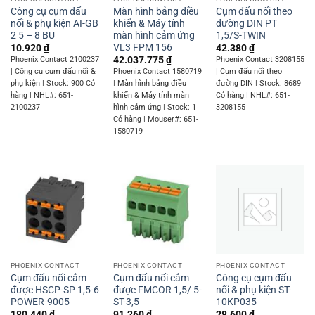
Công cụ cụm đấu
Màn hình bảng điều
Cụm đấu nối theo
nối & phụ kiện AI-GB
khiển & Máy tính
đường DIN PT
2 5 – 8 BU
màn hình cảm ứng
1,5/S-TWIN
VL3 FPM 156
10.920
₫
42.380
₫
42.037.775
₫
Phoenix Contact 2100237
Phoenix Contact 3208155
| Công cụ cụm đấu nối &
Phoenix Contact 1580719
| Cụm đấu nối theo
phụ kiện | Stock: 900 Có
| Màn hình bảng điều
đường DIN | Stock: 8689
hàng | NHL#: 651-
khiển & Máy tính màn
Có hàng | NHL#: 651-
2100237
hình cảm ứng | Stock: 1
3208155
Có hàng | Mouser#: 651-
1580719
PHOENIX CONTACT
PHOENIX CONTACT
PHOENIX CONTACT
Cụm đấu nối cắm
Cụm đấu nối cắm
Công cụ cụm đấu
được HSCP-SP 1,5-6
được FMCOR 1,5/ 5-
nối & phụ kiện ST-
POWER-9005
ST-3,5
10KP035
180.440
₫
91.260
₫
28.600
₫