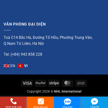
VĂN PHÒNG ĐẠI DIỆN
Toà C14 Bắc Hà, Đường Tố Hữu, Phường Trung Văn,
Q.Nam Từ Liêm, Hà Nội
Tel: (+84) 943 858 228
EN
VI
Visa
PayPal
Stripe
MasterCard
Cash
On
Copyright 2026 ©
NHL International
Delivery
0943.858.228
Nhận báo giá
Chat Zalo
Chat FB