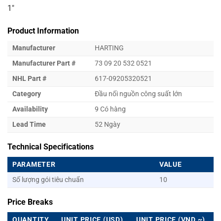
1″
Product Information
Manufacturer
HARTING
Manufacturer Part #
73 09 20 532 0521
NHL Part #
617-09205320521
Category
Đầu nối nguồn công suất lớn
Availability
9 Có hàng
Lead Time
52 Ngày
Technical Specifications
PARAMETER
VALUE
Số lượng gói tiêu chuẩn
10
Price Breaks
QUANTITY
UNIT PRICE (USD)
UNIT PRICE (VND ~)