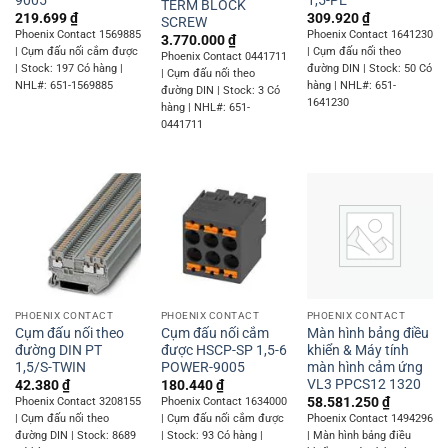
TERM BLOCK
219.699
₫
309.920
₫
SCREW
Phoenix Contact 1569885
Phoenix Contact 1641230
3.770.000
₫
| Cụm đấu nối cắm được
| Cụm đấu nối theo
Phoenix Contact 0441711
| Stock: 197 Có hàng |
đường DIN | Stock: 50 Có
| Cụm đấu nối theo
NHL#: 651-1569885
hàng | NHL#: 651-
đường DIN | Stock: 3 Có
1641230
hàng | NHL#: 651-
0441711
PHOENIX CONTACT
PHOENIX CONTACT
PHOENIX CONTACT
Cụm đấu nối theo
Cụm đấu nối cắm
Màn hình bảng điều
đường DIN PT
được HSCP-SP 1,5-6
khiển & Máy tính
1,5/S-TWIN
POWER-9005
màn hình cảm ứng
VL3 PPCS12 1320
42.380
₫
180.440
₫
58.581.250
₫
Phoenix Contact 3208155
Phoenix Contact 1634000
| Cụm đấu nối theo
| Cụm đấu nối cắm được
Phoenix Contact 1494296
đường DIN | Stock: 8689
| Stock: 93 Có hàng |
| Màn hình bảng điều