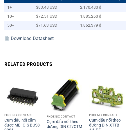
1+
$83.48 USD
2,170,480 ₫
10+
$72.51 USD
1,885,260 ₫
50+
$71.63 USD
1,862,379 ₫
Download Datasheet
RELATED PRODUCTS
PHOENIX CONTACT
PHOENIX CONTACT
PHOENIX CONTACT
Cụm đấu nối cắm
Cụm đấu nối theo
Cụm đấu nối theo
được ME-IO-S BUS8-
đường DIN XTTB
đường DIN CT/CTM
9005
1,5-PE