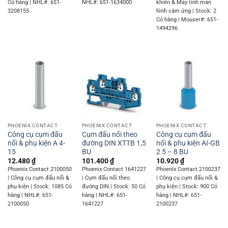
Có hàng | NHL#: 651-
NHL#: 651-1634000
khiển & Máy tính màn
3208155
hình cảm ứng | Stock: 2
Có hàng | Mouser#: 651-
1494296
PHOENIX CONTACT
PHOENIX CONTACT
PHOENIX CONTACT
Công cụ cụm đấu
Cụm đấu nối theo
Công cụ cụm đấu
nối & phụ kiện A 4-
đường DIN XTTB 1,5
nối & phụ kiện AI-GB
15
BU
2 5 – 8 BU
12.480
₫
101.400
₫
10.920
₫
Phoenix Contact 2100050
Phoenix Contact 1641227
Phoenix Contact 2100237
| Công cụ cụm đấu nối &
| Cụm đấu nối theo
| Công cụ cụm đấu nối &
phụ kiện | Stock: 1085 Có
đường DIN | Stock: 50 Có
phụ kiện | Stock: 900 Có
hàng | NHL#: 651-
hàng | NHL#: 651-
hàng | NHL#: 651-
2100050
1641227
2100237