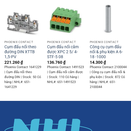
PHOENIX CONTACT
PHOENIX CONTACT
PHOENIX CONTACT
Cụm đấu nối theo
Cụm đấu nối cắm
Công cụ cụm đấu
đường DIN XTTB
được XPC 2 5/ 4-
nối & phụ kiện A 6-
1,5-PV
STF-5 08
18 -1000
221.260
₫
136.760
₫
14.300
₫
Phoenix Contact 1641229
Phoenix Contact 1491523
Phoenix Contact 2100044
| Cụm đấu nối theo
| Cụm đấu nối cắm được
| Công cụ cụm đấu nối &
đường DIN | Stock: 50 Có
| Stock: 110 Có hàng |
phụ kiện | Stock: 872 Có
hàng | NHL#: 651-
NHL#: 651-1491523
hàng | NHL#: 651-
1641229
2100044