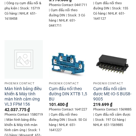
| Công cụ cụm đấu nối &
| Cụm đấu nối theo
Phoenix Contact 0441711
phụ kiện | Stock: 15719
đường DIN | Stock: 155
| Cụm đấu nối theo
Có hàng | NHL#: 651-
Có hàng | NHL#: 651-
đường DIN | Stock: 3 Có
1618458
1641127
hàng | NHL#: 651-
0441711
PHOENIX CONTACT
PHOENIX CONTACT
PHOENIX CONTACT
Màn hình bảng điều
Cụm đấu nối theo
Cụm đấu nối cắm
khiển & Máy tính
đường DIN XTTB 1,5
được ME-IO-S BUS8-
màn hình cảm ứng
BU
9005
VL3 FPM 156
101.400
₫
219.699
₫
42.037.775
₫
Phoenix Contact 1641227
Phoenix Contact 1569885
Phoenix Contact 1580719
| Cụm đấu nối theo
| Cụm đấu nối cắm được
| Màn hình bảng điều
đường DIN | Stock: 50 Có
| Stock: 197 Có hàng |
khiển & Máy tính màn
hàng | NHL#: 651-
NHL#: 651-1569885
hình cảm ứng | Stock: 1
1641227
Có hàng | Mouser#: 651-