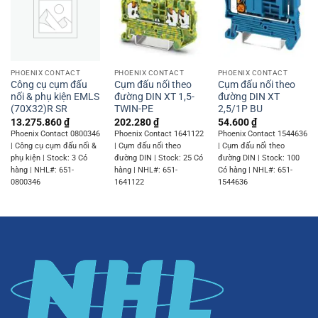
PHOENIX CONTACT
PHOENIX CONTACT
PHOENIX CONTACT
Công cụ cụm đấu
Cụm đấu nối theo
Cụm đấu nối theo
nối & phụ kiện EMLS
đường DIN XT 1,5-
đường DIN XT
(70X32)R SR
TWIN-PE
2,5/1P BU
13.275.860
₫
202.280
₫
54.600
₫
Phoenix Contact 0800346
Phoenix Contact 1641122
Phoenix Contact 1544636
| Công cụ cụm đấu nối &
| Cụm đấu nối theo
| Cụm đấu nối theo
phụ kiện | Stock: 3 Có
đường DIN | Stock: 25 Có
đường DIN | Stock: 100
hàng | NHL#: 651-
hàng | NHL#: 651-
Có hàng | NHL#: 651-
0800346
1641122
1544636