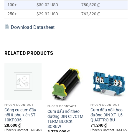
100+
$30.02 USD
780,520 ₫
250+
$29.32 USD
762,320 ₫
Download Datasheet
RELATED PRODUCTS
PHOENIX CONTACT
PHOENIX CONTACT
PHOENIX CONTACT
Công cụ cụm đấu
Cụm đấu nối theo
Cụm đấu nối theo
nối & phụ kiện ST-
đường DIN XT 1,5-
đường DIN CT/CTM
10KP035
QUATTRO BU
TERM BLOCK
28.600
₫
71.240
₫
SCREW
Phoenix Contact 1618458
Phoenix Contact 1641127
3.770.000
₫