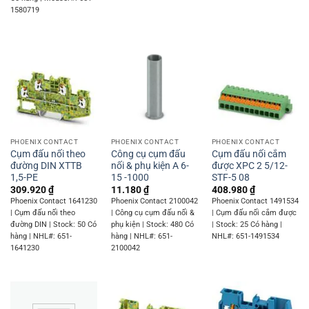
1580719
PHOENIX CONTACT
PHOENIX CONTACT
PHOENIX CONTACT
Cụm đấu nối theo
Công cụ cụm đấu
Cụm đấu nối cắm
đường DIN XTTB
nối & phụ kiện A 6-
được XPC 2 5/12-
1,5-PE
15 -1000
STF-5 08
309.920
₫
11.180
₫
408.980
₫
Phoenix Contact 1641230
Phoenix Contact 2100042
Phoenix Contact 1491534
| Cụm đấu nối theo
| Công cụ cụm đấu nối &
| Cụm đấu nối cắm được
đường DIN | Stock: 50 Có
phụ kiện | Stock: 480 Có
| Stock: 25 Có hàng |
hàng | NHL#: 651-
hàng | NHL#: 651-
NHL#: 651-1491534
1641230
2100042