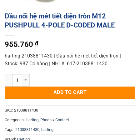
Đầu nối hệ mét tiết diện tròn M12
PUSHPULL 4-POLE D-CODED MALE
955.760
₫
harting 21038811430 | Đầu nối hệ mét tiết diện tròn |
Stock: 987 Có hàng | NHL#: 617-21038811430
Đầu nối hệ mét tiết diện tròn M12 PUSHPULL 4-POLE D-CODED MALE
ADD TO CART
SKU:
21038811430
Categories:
Harting
,
Phoenix Contact
Tags:
21038811430
,
harting
Brand:
Harting