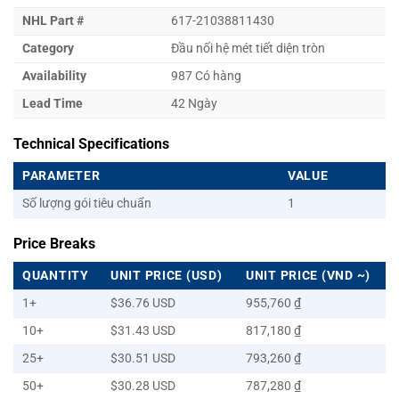
NHL Part #
617-21038811430
Category
Đầu nối hệ mét tiết diện tròn
Availability
987 Có hàng
Lead Time
42 Ngày
Technical Specifications
PARAMETER
VALUE
Số lượng gói tiêu chuẩn
1
Price Breaks
QUANTITY
UNIT PRICE (USD)
UNIT PRICE (VND ~)
1+
$36.76 USD
955,760 ₫
10+
$31.43 USD
817,180 ₫
25+
$30.51 USD
793,260 ₫
50+
$30.28 USD
787,280 ₫