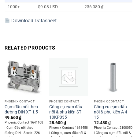
1000+
$9.08 USD
236,080 ₫
Download Datasheet
RELATED PRODUCTS
PHOENIX CONTACT
PHOENIX CONTACT
PHOENIX CONTACT
Cụm đấu nối theo
Công cụ cụm đấu
Công cụ cụm đấu
đường DIN XT 1,5
nối & phụ kiện ST-
nối & phụ kiện A 4-
10KP035
15
49.660
₫
28.600
₫
12.480
₫
Phoenix Contact 1641108
| Cụm đấu nối theo
Phoenix Contact 1618458
Phoenix Contact 2100050
đường DIN | Stock: 226
| Công cụ cụm đấu nối &
| Công cụ cụm đấu nối &