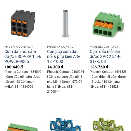
PHOENIX CONTACT
PHOENIX CONTACT
PHOENIX CONTACT
Cụm đấu nối cắm
Công cụ cụm đấu
Cụm đấu nối cắm
được HSCP-SP 1,5-6
nối & phụ kiện A 6-
được XPC 2 5/ 4-
POWER-9005
18 -1000
STF-5 08
180.440
₫
14.300
₫
136.760
₫
Phoenix Contact 1634000
Phoenix Contact 2100044
Phoenix Contact 1491523
| Cụm đấu nối cắm được
| Công cụ cụm đấu nối &
| Cụm đấu nối cắm được
| Stock: 93 Có hàng |
phụ kiện | Stock: 872 Có
| Stock: 110 Có hàng |
NHL#: 651-1634000
hàng | NHL#: 651-
NHL#: 651-1491523
2100044