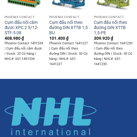
PHOENIX CONTACT
PHOENIX CONTACT
PHOENIX CONTACT
Cụm đấu nối cắm
Cụm đấu nối theo
Cụm đấu nối theo
được XPC 2 5/12-
đường DIN XTTB 1,5
đường DIN XTTB
STF-5 08
BU
1,5-PE
408.980
₫
101.400
₫
309.920
₫
Phoenix Contact 1491534
Phoenix Contact 1641227
Phoenix Contact 1641230
| Cụm đấu nối cắm được
| Cụm đấu nối theo
| Cụm đấu nối theo
| Stock: 25 Có hàng |
đường DIN | Stock: 50 Có
đường DIN | Stock: 50 Có
NHL#: 651-1491534
hàng | NHL#: 651-
hàng | NHL#: 651-
1641227
1641230