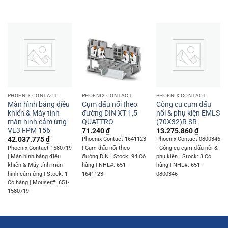
PHOENIX CONTACT
PHOENIX CONTACT
PHOENIX CONTACT
Màn hình bảng điều
Cụm đấu nối theo
Công cụ cụm đấu
khiển & Máy tính
đường DIN XT 1,5-
nối & phụ kiện EMLS
màn hình cảm ứng
QUATTRO
(70X32)R SR
VL3 FPM 156
71.240
₫
13.275.860
₫
42.037.775
₫
Phoenix Contact 1641123
Phoenix Contact 0800346
Phoenix Contact 1580719
| Cụm đấu nối theo
| Công cụ cụm đấu nối &
| Màn hình bảng điều
đường DIN | Stock: 94 Có
phụ kiện | Stock: 3 Có
khiển & Máy tính màn
hàng | NHL#: 651-
hàng | NHL#: 651-
hình cảm ứng | Stock: 1
1641123
0800346
Có hàng | Mouser#: 651-
1580719