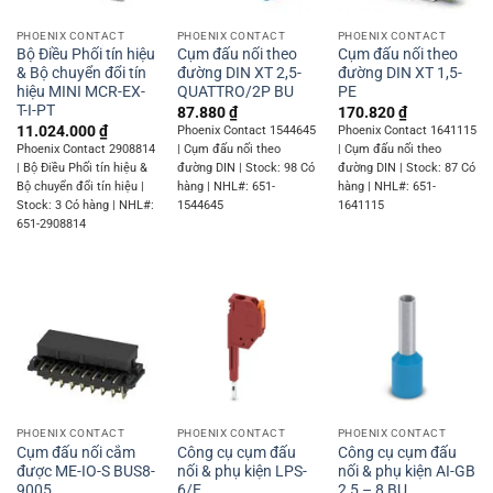
PHOENIX CONTACT
PHOENIX CONTACT
PHOENIX CONTACT
Bộ Điều Phối tín hiệu
Cụm đấu nối theo
Cụm đấu nối theo
& Bộ chuyển đổi tín
đường DIN XT 2,5-
đường DIN XT 1,5-
hiệu MINI MCR-EX-
QUATTRO/2P BU
PE
T-I-PT
87.880
₫
170.820
₫
11.024.000
₫
Phoenix Contact 1544645
Phoenix Contact 1641115
Phoenix Contact 2908814
| Cụm đấu nối theo
| Cụm đấu nối theo
| Bộ Điều Phối tín hiệu &
đường DIN | Stock: 98 Có
đường DIN | Stock: 87 Có
Bộ chuyển đổi tín hiệu |
hàng | NHL#: 651-
hàng | NHL#: 651-
Stock: 3 Có hàng | NHL#:
1544645
1641115
651-2908814
PHOENIX CONTACT
PHOENIX CONTACT
PHOENIX CONTACT
Cụm đấu nối cắm
Công cụ cụm đấu
Công cụ cụm đấu
được ME-IO-S BUS8-
nối & phụ kiện LPS-
nối & phụ kiện AI-GB
9005
6/E
2 5 – 8 BU