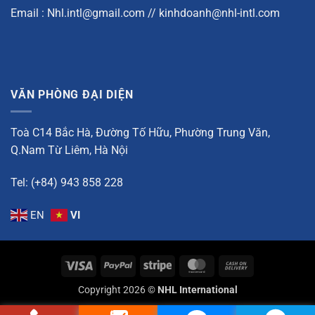
Email : Nhl.intl@gmail.com // kinhdoanh@nhl-intl.com
VĂN PHÒNG ĐẠI DIỆN
Toà C14 Bắc Hà, Đường Tố Hữu, Phường Trung Văn,
Q.Nam Từ Liêm, Hà Nội
Tel: (+84) 943 858 228
EN
VI
Visa
PayPal
Stripe
MasterCard
Cash
On
Copyright 2026 ©
NHL International
Delivery