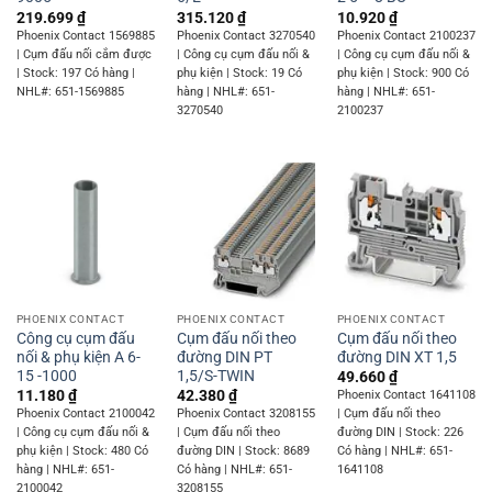
219.699
₫
315.120
₫
10.920
₫
Phoenix Contact 1569885
Phoenix Contact 3270540
Phoenix Contact 2100237
| Cụm đấu nối cắm được
| Công cụ cụm đấu nối &
| Công cụ cụm đấu nối &
| Stock: 197 Có hàng |
phụ kiện | Stock: 19 Có
phụ kiện | Stock: 900 Có
NHL#: 651-1569885
hàng | NHL#: 651-
hàng | NHL#: 651-
3270540
2100237
PHOENIX CONTACT
PHOENIX CONTACT
PHOENIX CONTACT
Công cụ cụm đấu
Cụm đấu nối theo
Cụm đấu nối theo
nối & phụ kiện A 6-
đường DIN PT
đường DIN XT 1,5
15 -1000
1,5/S-TWIN
49.660
₫
11.180
₫
42.380
₫
Phoenix Contact 1641108
Phoenix Contact 2100042
Phoenix Contact 3208155
| Cụm đấu nối theo
| Công cụ cụm đấu nối &
| Cụm đấu nối theo
đường DIN | Stock: 226
phụ kiện | Stock: 480 Có
đường DIN | Stock: 8689
Có hàng | NHL#: 651-
hàng | NHL#: 651-
Có hàng | NHL#: 651-
1641108
2100042
3208155