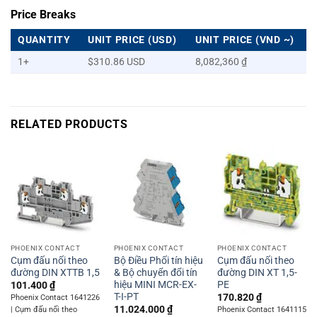
Price Breaks
QUANTITY
UNIT PRICE (USD)
UNIT PRICE (VND ~)
1+
$310.86 USD
8,082,360 ₫
RELATED PRODUCTS
PHOENIX CONTACT
PHOENIX CONTACT
PHOENIX CONTACT
Cụm đấu nối theo
Bộ Điều Phối tín hiệu
Cụm đấu nối theo
đường DIN XTTB 1,5
& Bộ chuyển đổi tín
đường DIN XT 1,5-
hiệu MINI MCR-EX-
PE
101.400
₫
T-I-PT
170.820
₫
Phoenix Contact 1641226
11.024.000
₫
| Cụm đấu nối theo
Phoenix Contact 1641115