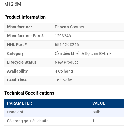
M12 6M
Product Information
Manufacturer
Phoenix Contact
Manufacturer Part #
1293246
NHL Part #
651-1293246
Category
Cần điều khiển & Bộ chia IO-Link
Lifecycle Status
New Product
Availability
4 Có hàng
Lead Time
163 Ngày
Technical Specifications
PARAMETER
VALUE
Đóng gói
Bulk
Số lượng gói tiêu chuẩn
1