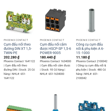
PHOENIX CONTACT
PHOENIX CONTACT
PHOENIX CONTACT
Cụm đấu nối theo
Cụm đấu nối cắm
Công cụ cụm đấu
đường DIN XT 1,5-
được HSCP-SP 1,5-6
nối & phụ kiện A 6-
TWIN-PE
POWER-9005
15 -1000
202.280
₫
180.440
₫
11.180
₫
Phoenix Contact 1641122
Phoenix Contact 1634000
Phoenix Contact 2100042
| Cụm đấu nối theo
| Cụm đấu nối cắm được
| Công cụ cụm đấu nối &
đường DIN | Stock: 25 Có
| Stock: 93 Có hàng |
phụ kiện | Stock: 480 Có
hàng | NHL#: 651-
NHL#: 651-1634000
hàng | NHL#: 651-
1641122
2100042