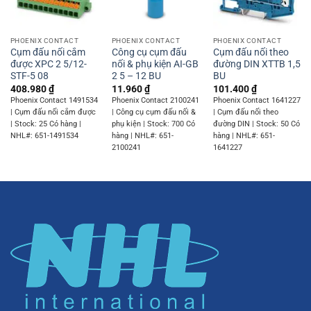
PHOENIX CONTACT
PHOENIX CONTACT
PHOENIX CONTACT
Cụm đấu nối cắm
Công cụ cụm đấu
Cụm đấu nối theo
được XPC 2 5/12-
nối & phụ kiện AI-GB
đường DIN XTTB 1,5
STF-5 08
2 5 – 12 BU
BU
408.980
₫
11.960
₫
101.400
₫
Phoenix Contact 1491534
Phoenix Contact 2100241
Phoenix Contact 1641227
| Cụm đấu nối cắm được
| Công cụ cụm đấu nối &
| Cụm đấu nối theo
| Stock: 25 Có hàng |
phụ kiện | Stock: 700 Có
đường DIN | Stock: 50 Có
NHL#: 651-1491534
hàng | NHL#: 651-
hàng | NHL#: 651-
2100241
1641227