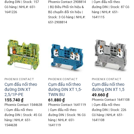
đường DIN | Stock: 157
Phoenix Contact 2908814
| Cụm đấu nối theo
Có hàng | NHL#: 651-
| Bộ Điều Phối tín hiệu &
đường DIN | Stock: 87 Có
1641226
Bộ chuyển đổi tín hiệu |
hàng | NHL#: 651-
Stock: 3 Có hàng | NHL#:
1641115
651-2908814
PHOENIX CONTACT
PHOENIX CONTACT
PHOENIX CONTACT
Cụm đấu nối theo
Cụm đấu nối theo
Cụm đấu nối theo
đường DIN XT
đường DIN XT 1,5-
đường DIN XT 1,5
2,5/1P-PE
TWIN BU
49.660
₫
155.740
₫
61.880
₫
Phoenix Contact 1641108
Phoenix Contact 1544638
Phoenix Contact 1641119
| Cụm đấu nối theo
| Cụm đấu nối theo
| Cụm đấu nối theo
đường DIN | Stock: 226
đường DIN | Stock: 45 Có
đường DIN | Stock: 96 Có
Có hàng | NHL#: 651-
hàng | NHL#: 651-
hàng | NHL#: 651-
1641108
1544638
1641119