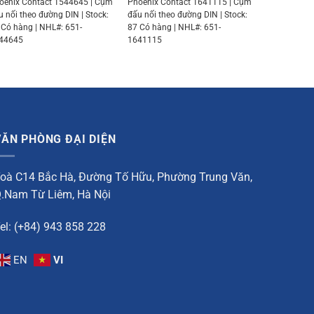
oenix Contact 1544645 | Cụm
Phoenix Contact 1641115 | Cụm
u nối theo đường DIN | Stock:
đấu nối theo đường DIN | Stock:
 Có hàng | NHL#: 651-
87 Có hàng | NHL#: 651-
44645
1641115
VĂN PHÒNG ĐẠI DIỆN
oà C14 Bắc Hà, Đường Tố Hữu, Phường Trung Văn,
.Nam Từ Liêm, Hà Nội
el: (+84) 943 858 228
EN
VI