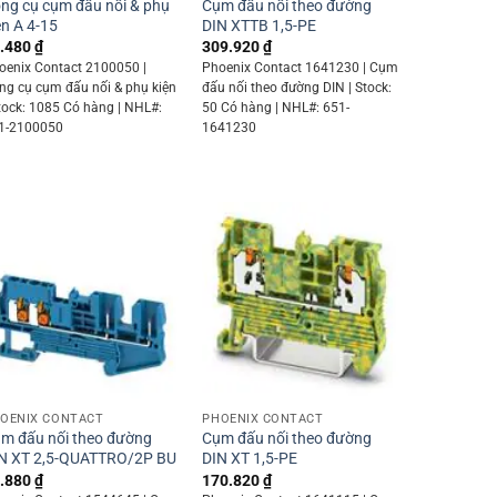
ng cụ cụm đấu nối & phụ
Cụm đấu nối theo đường
ện A 4-15
DIN XTTB 1,5-PE
.480
₫
309.920
₫
oenix Contact 2100050 |
Phoenix Contact 1641230 | Cụm
ng cụ cụm đấu nối & phụ kiện
đấu nối theo đường DIN | Stock:
Stock: 1085 Có hàng | NHL#:
50 Có hàng | NHL#: 651-
1-2100050
1641230
+
+
OENIX CONTACT
PHOENIX CONTACT
m đấu nối theo đường
Cụm đấu nối theo đường
N XT 2,5-QUATTRO/2P BU
DIN XT 1,5-PE
.880
₫
170.820
₫