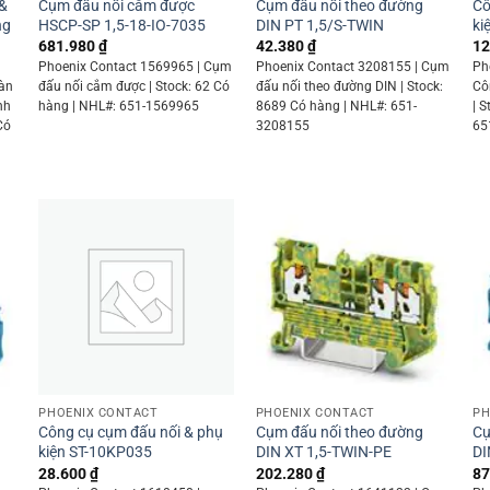
 &
Cụm đấu nối cắm được
Cụm đấu nối theo đường
Cô
ng
HSCP-SP 1,5-18-IO-7035
DIN PT 1,5/S-TWIN
ki
681.980
₫
42.380
₫
12
Phoenix Contact 1569965 | Cụm
Phoenix Contact 3208155 | Cụm
Ph
Màn
đấu nối cắm được | Stock: 62 Có
đấu nối theo đường DIN | Stock:
Cô
nh
hàng | NHL#: 651-1569965
8689 Có hàng | NHL#: 651-
| 
Có
3208155
65
9
+
+
PHOENIX CONTACT
PHOENIX CONTACT
PH
Công cụ cụm đấu nối & phụ
Cụm đấu nối theo đường
Cụ
kiện ST-10KP035
DIN XT 1,5-TWIN-PE
DI
28.600
₫
202.280
₫
87