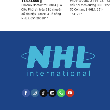
11.024.000
₫
Phoenix Contact 1641227 | 
Phoenix Contact 2908814 | Bộ
đấu nối theo đường DIN | Stoc
Điều Phối tín hiệu & Bộ chuyển
50 Có hàng | NHL#: 651-
đổi tín hiệu | Stock: 3 Có hàng |
1641227
NHL#: 651-2908814