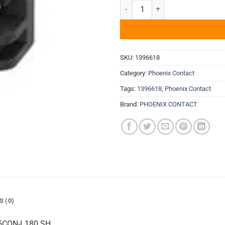
Đầu nối hệ mét tiết diện tròn
SKU:
1396618
Category:
Phoenix Contact
Tags:
1396618
,
Phoenix Contact
Brand:
PHOENIX CONTACT
S (0)
-5CON-L180 SH