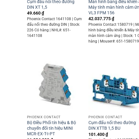
Cụm đấu nối theo đường
Màn hình bảng điều khiển
DIN XT 1,5
Máy tính màn hình cảm ứ
VL3 FPM 156
49.660
₫
42.037.775
₫
Phoenix Contact 1641108 | Cụm
đấu nối theo đường DIN | Stock:
Phoenix Contact 1580719 | 
226 Có hàng | NHL#: 651-
hình bảng điều khiển & Máy tí
1641108
màn hình cảm ứng | Stock: 1 
hàng | Mouser#: 651-158071
+
+
PHOENIX CONTACT
PHOENIX CONTACT
Bộ Điều Phối tín hiệu & Bộ
Cụm đấu nối theo đường
chuyển đổi tín hiệu MINI
DIN XTTB 1,5 BU
MCR-EX-T-I-PT
101.400
₫