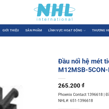
GIỚI THIỆU
SẢN PHẨM
LĨNH VỰC HOẠT ĐỘNG
THƯƠNG H
Đầu nối hệ mét t
M12MSB-5CON-
265.200
₫
Phoenix Contact 1396618 | Đầu
NHL#: 651-1396618