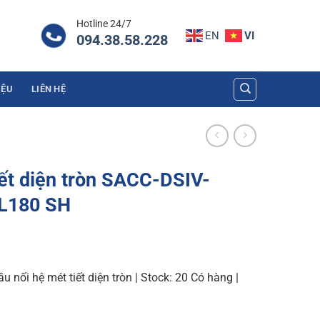
Hotline 24/7
EN
VI
094.38.58.228
IỆU
LIÊN HỆ
iết diện tròn SACC-DSIV-
L180 SH
 nối hệ mét tiết diện tròn | Stock: 20 Có hàng |