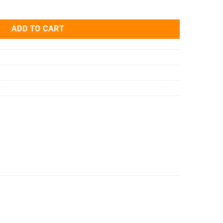
 SACC-DSIV-M12MSB-5CON-L180 SH quantity
ADD TO CART