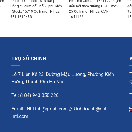
Cụm
Phoenix Contact 1618458 |
Phoenix Contact 1641122 | Cụm
Ph
k:
Công cụ cụm đấu nối & phụ kiện
đấu nối theo đường DIN | Stock:
đấ
| Stock: 15719 Có hàng | NHL#:
25 Có hàng | NHL#: 651-
98
651-1618458
1641122
15
TRỤ SỞ CHÍNH
Lô 7 Liền Kề 23, Đường Mậu Lương, Phường Kiến
T
Hưng, Thành Phố Hà Nội
Q
Tel: (+84) 943 858 228
T
Email : Nhl.intl@gmail.com // kinhdoanh@nhl-
intl.com