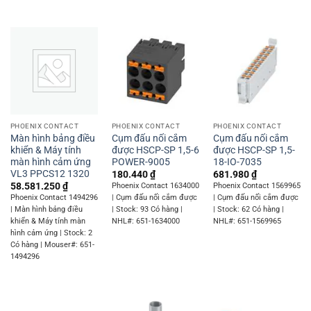
PHOENIX CONTACT
PHOENIX CONTACT
PHOENIX CONTACT
Màn hình bảng điều
Cụm đấu nối cắm
Cụm đấu nối cắm
khiển & Máy tính
được HSCP-SP 1,5-6
được HSCP-SP 1,5-
màn hình cảm ứng
POWER-9005
18-IO-7035
VL3 PPCS12 1320
180.440
₫
681.980
₫
58.581.250
₫
Phoenix Contact 1634000
Phoenix Contact 1569965
Phoenix Contact 1494296
| Cụm đấu nối cắm được
| Cụm đấu nối cắm được
| Màn hình bảng điều
| Stock: 93 Có hàng |
| Stock: 62 Có hàng |
khiển & Máy tính màn
NHL#: 651-1634000
NHL#: 651-1569965
hình cảm ứng | Stock: 2
Có hàng | Mouser#: 651-
1494296