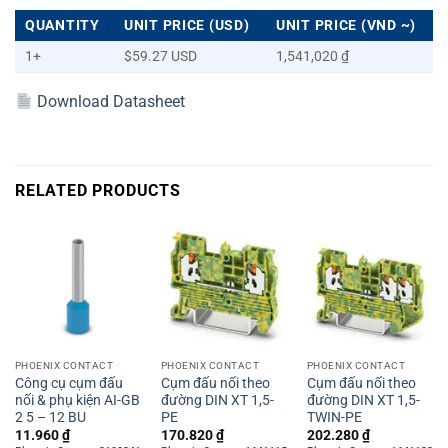
QUANTITY
UNIT PRICE (USD)
UNIT PRICE (VND ~)
1+
$59.27 USD
1,541,020 ₫
Download Datasheet
RELATED PRODUCTS
PHOENIX CONTACT
PHOENIX CONTACT
PHOENIX CONTACT
Công cụ cụm đấu
Cụm đấu nối theo
Cụm đấu nối theo
nối & phụ kiện AI-GB
đường DIN XT 1,5-
đường DIN XT 1,5-
2 5 – 12 BU
PE
TWIN-PE
11.960
₫
170.820
₫
202.280
₫