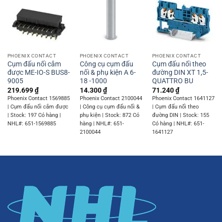
PHOENIX CONTACT
PHOENIX CONTACT
PHOENIX CONTACT
Cụm đấu nối cắm
Công cụ cụm đấu
Cụm đấu nối theo
được ME-IO-S BUS8-
nối & phụ kiện A 6-
đường DIN XT 1,5-
9005
18 -1000
QUATTRO BU
219.699
₫
14.300
₫
71.240
₫
Phoenix Contact 1569885
Phoenix Contact 2100044
Phoenix Contact 1641127
| Cụm đấu nối cắm được
| Công cụ cụm đấu nối &
| Cụm đấu nối theo
| Stock: 197 Có hàng |
phụ kiện | Stock: 872 Có
đường DIN | Stock: 155
NHL#: 651-1569885
hàng | NHL#: 651-
Có hàng | NHL#: 651-
2100044
1641127