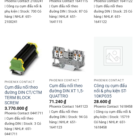
Phoenix Contact 2100241
Phoenix Contact 1641115
Phoenix Contact 1641122
| Công cụ cụm đấu nối &
| Cụm đấu nối theo
| Cụm đấu nối theo
phụ kiện | Stock: 700 Có
đường DIN | Stock: 87 Có
đường DIN | Stock: 25 Có
hàng | NHL#: 651-
hàng | NHL#: 651-
hàng | NHL#: 651-
2100241
1641115
1641122
PHOENIX CONTACT
PHOENIX CONTACT
PHOENIX CONTACT
Cụm đấu nối theo
Công cụ cụm đấu
Cụm đấu nối theo
đường DIN XT 1,5-
nối & phụ kiện ST-
đường DIN CT/CTM
QUATTRO
10KP035
TERM BLOCK
71.240
₫
28.600
₫
SCREW
Phoenix Contact 1641123
Phoenix Contact 1618458
3.770.000
₫
| Cụm đấu nối theo
| Công cụ cụm đấu nối &
Phoenix Contact 0441711
đường DIN | Stock: 94 Có
phụ kiện | Stock: 15719
| Cụm đấu nối theo
hàng | NHL#: 651-
Có hàng | NHL#: 651-
đường DIN | Stock: 3 Có
1641123
1618458
hàng | NHL#: 651-
0441711