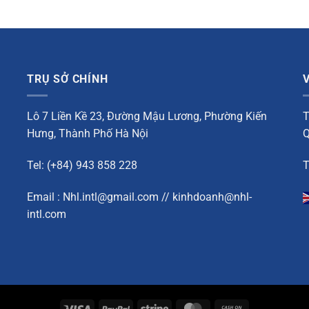
TRỤ SỞ CHÍNH
Lô 7 Liền Kề 23, Đường Mậu Lương, Phường Kiến
T
Hưng, Thành Phố Hà Nội
Q
Tel: (+84) 943 858 228
T
Email : Nhl.intl@gmail.com // kinhdoanh@nhl-
intl.com
Visa
PayPal
Stripe
MasterCard
Cash