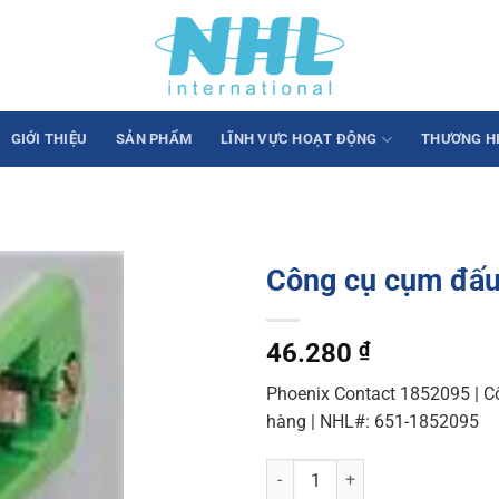
GIỚI THIỆU
SẢN PHẨM
LĨNH VỰC HOẠT ĐỘNG
THƯƠNG H
Công cụ cụm đấu 
46.280
₫
Phoenix Contact 1852095 | Cô
hàng | NHL#: 651-1852095
Công cụ cụm đấu nối & phụ kiện 