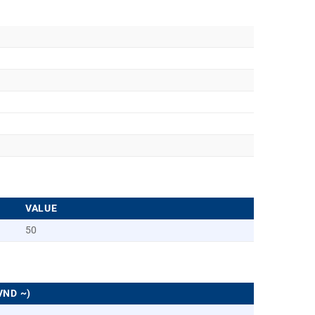
VALUE
50
VND ~)