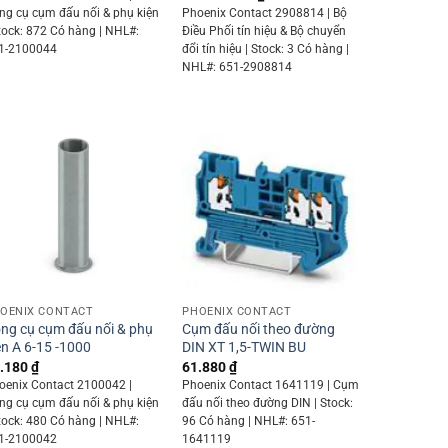
ng cụ cụm đấu nối & phụ kiện
Phoenix Contact 2908814 | Bộ
Stock: 872 Có hàng | NHL#:
Điều Phối tín hiệu & Bộ chuyển
1-2100044
đổi tín hiệu | Stock: 3 Có hàng |
NHL#: 651-2908814
+
+
OENIX CONTACT
PHOENIX CONTACT
ng cụ cụm đấu nối & phụ
Cụm đấu nối theo đường
ện A 6-15 -1000
DIN XT 1,5-TWIN BU
.180
₫
61.880
₫
oenix Contact 2100042 |
Phoenix Contact 1641119 | Cụm
ng cụ cụm đấu nối & phụ kiện
đấu nối theo đường DIN | Stock:
Stock: 480 Có hàng | NHL#:
96 Có hàng | NHL#: 651-
1-2100042
1641119