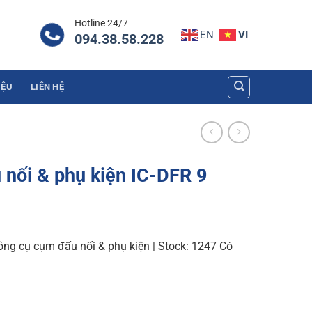
Hotline 24/7
EN
VI
094.38.58.228
IỆU
LIÊN HỆ
nối & phụ kiện IC-DFR 9
ng cụ cụm đấu nối & phụ kiện | Stock: 1247 Có
IC-DFR 9 quantity