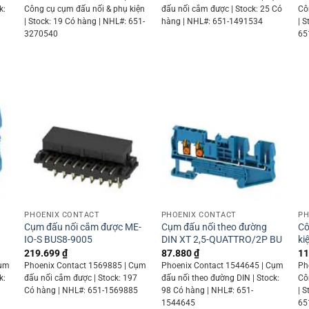
k:
Công cụ cụm đấu nối & phụ kiện
đấu nối cắm được | Stock: 25 Có
Cô
| Stock: 19 Có hàng | NHL#: 651-
hàng | NHL#: 651-1491534
| 
3270540
65
+
+
PHOENIX CONTACT
PHOENIX CONTACT
PH
Cụm đấu nối cắm được ME-
Cụm đấu nối theo đường
Cô
IO-S BUS8-9005
DIN XT 2,5-QUATTRO/2P BU
ki
219.699
₫
87.880
₫
11
Cụm
Phoenix Contact 1569885 | Cụm
Phoenix Contact 1544645 | Cụm
Ph
k:
đấu nối cắm được | Stock: 197
đấu nối theo đường DIN | Stock:
Cô
Có hàng | NHL#: 651-1569885
98 Có hàng | NHL#: 651-
| 
1544645
65