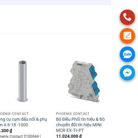
+
+
OENIX CONTACT
PHOENIX CONTACT
ng cụ cụm đấu nối & phụ
Bộ Điều Phối tín hiệu & Bộ
ện A 6-18 -1000
chuyển đổi tín hiệu MINI
MCR-EX-T-I-PT
.300
₫
11.024.000
₫
oenix Contact 2100044 |