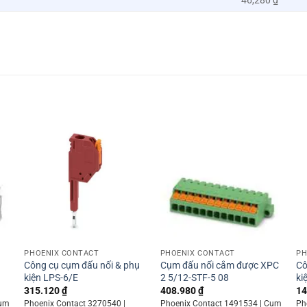
46,280 ₫
+
+
PHOENIX CONTACT
PHOENIX CONTACT
PH
Công cụ cụm đấu nối & phụ
Cụm đấu nối cắm được XPC
Cô
kiện LPS-6/E
2 5/12-STF-5 08
ki
315.120
₫
408.980
₫
14
Cụm
Phoenix Contact 3270540 |
Phoenix Contact 1491534 | Cụm
Ph