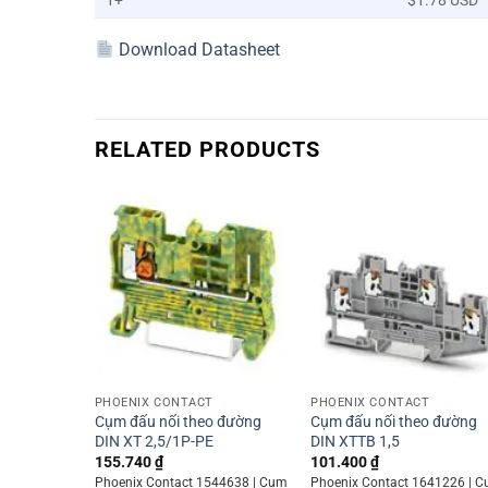
1+
$1.78 USD
Download Datasheet
RELATED PRODUCTS
+
+
PHOENIX CONTACT
PHOENIX CONTACT
Cụm đấu nối theo đường
Cụm đấu nối theo đường
DIN XT 2,5/1P-PE
DIN XTTB 1,5
155.740
₫
101.400
₫
Phoenix Contact 1544638 | Cụm
Phoenix Contact 1641226 | 