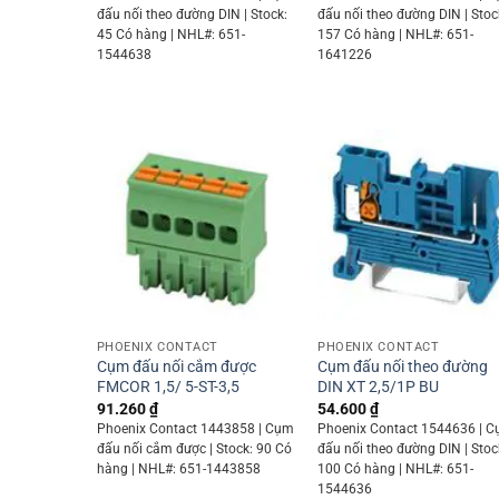
đấu nối theo đường DIN | Stock:
đấu nối theo đường DIN | Stoc
45 Có hàng | NHL#: 651-
157 Có hàng | NHL#: 651-
1544638
1641226
+
+
PHOENIX CONTACT
PHOENIX CONTACT
Cụm đấu nối cắm được
Cụm đấu nối theo đường
FMCOR 1,5/ 5-ST-3,5
DIN XT 2,5/1P BU
91.260
₫
54.600
₫
Phoenix Contact 1443858 | Cụm
Phoenix Contact 1544636 | 
đấu nối cắm được | Stock: 90 Có
đấu nối theo đường DIN | Stoc
hàng | NHL#: 651-1443858
100 Có hàng | NHL#: 651-
1544636