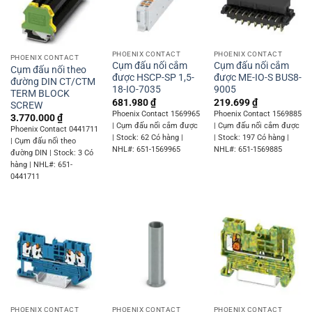
PHOENIX CONTACT
PHOENIX CONTACT
PHOENIX CONTACT
Cụm đấu nối cắm
Cụm đấu nối cắm
Cụm đấu nối theo
được HSCP-SP 1,5-
được ME-IO-S BUS8-
đường DIN CT/CTM
18-IO-7035
9005
TERM BLOCK
681.980
₫
219.699
₫
SCREW
Phoenix Contact 1569965
Phoenix Contact 1569885
3.770.000
₫
| Cụm đấu nối cắm được
| Cụm đấu nối cắm được
Phoenix Contact 0441711
| Stock: 62 Có hàng |
| Stock: 197 Có hàng |
| Cụm đấu nối theo
NHL#: 651-1569965
NHL#: 651-1569885
đường DIN | Stock: 3 Có
hàng | NHL#: 651-
0441711
PHOENIX CONTACT
PHOENIX CONTACT
PHOENIX CONTACT