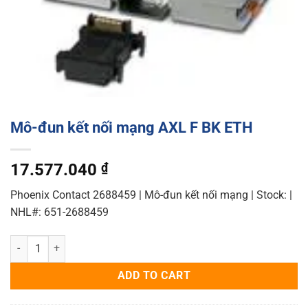
Mô-đun kết nối mạng AXL F BK ETH
17.577.040
₫
Phoenix Contact 2688459 | Mô-đun kết nối mạng | Stock: |
NHL#: 651-2688459
Mô-đun kết nối mạng AXL F BK ETH quantity
ADD TO CART