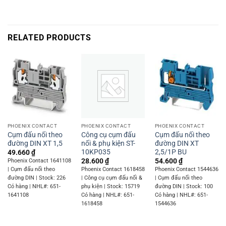
RELATED PRODUCTS
PHOENIX CONTACT
PHOENIX CONTACT
PHOENIX CONTACT
Cụm đấu nối theo
Công cụ cụm đấu
Cụm đấu nối theo
đường DIN XT 1,5
nối & phụ kiện ST-
đường DIN XT
10KP035
2,5/1P BU
49.660
₫
28.600
₫
54.600
₫
Phoenix Contact 1641108
| Cụm đấu nối theo
Phoenix Contact 1618458
Phoenix Contact 1544636
đường DIN | Stock: 226
| Công cụ cụm đấu nối &
| Cụm đấu nối theo
Có hàng | NHL#: 651-
phụ kiện | Stock: 15719
đường DIN | Stock: 100
1641108
Có hàng | NHL#: 651-
Có hàng | NHL#: 651-
1618458
1544636