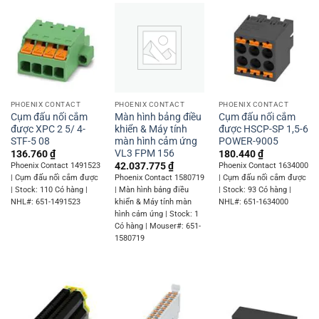
PHOENIX CONTACT
PHOENIX CONTACT
PHOENIX CONTACT
Cụm đấu nối cắm
Màn hình bảng điều
Cụm đấu nối cắm
được XPC 2 5/ 4-
khiển & Máy tính
được HSCP-SP 1,5-6
STF-5 08
màn hình cảm ứng
POWER-9005
VL3 FPM 156
136.760
₫
180.440
₫
42.037.775
₫
Phoenix Contact 1491523
Phoenix Contact 1634000
| Cụm đấu nối cắm được
Phoenix Contact 1580719
| Cụm đấu nối cắm được
| Stock: 110 Có hàng |
| Màn hình bảng điều
| Stock: 93 Có hàng |
NHL#: 651-1491523
khiển & Máy tính màn
NHL#: 651-1634000
hình cảm ứng | Stock: 1
Có hàng | Mouser#: 651-
1580719