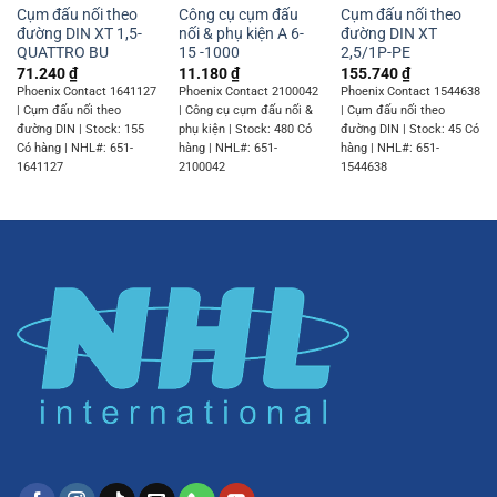
Cụm đấu nối theo
Công cụ cụm đấu
Cụm đấu nối theo
đường DIN XT 1,5-
nối & phụ kiện A 6-
đường DIN XT
QUATTRO BU
15 -1000
2,5/1P-PE
71.240
₫
11.180
₫
155.740
₫
Phoenix Contact 1641127
Phoenix Contact 2100042
Phoenix Contact 1544638
| Cụm đấu nối theo
| Công cụ cụm đấu nối &
| Cụm đấu nối theo
đường DIN | Stock: 155
phụ kiện | Stock: 480 Có
đường DIN | Stock: 45 Có
Có hàng | NHL#: 651-
hàng | NHL#: 651-
hàng | NHL#: 651-
1641127
2100042
1544638