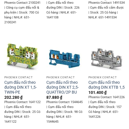
Phoenix Contact 2100241
| Cụm đấu nối theo
Phoenix Contact 1491534
| Công cụ cụm đấu nối &
đường DIN | Stock: 226
| Cụm đấu nối cắm được
phụ kiện | Stock: 700 Có
Có hàng | NHL#: 651-
| Stock: 25 Có hàng |
hàng | NHL#: 651-
1641108
NHL#: 651-1491534
2100241
PHOENIX CONTACT
PHOENIX CONTACT
PHOENIX CONTACT
Cụm đấu nối theo
Cụm đấu nối theo
Cụm đấu nối theo
đường DIN XT 1,5-
đường DIN XT 2,5-
đường DIN XTTB 1,5
TWIN-PE
QUATTRO/2P BU
101.400
₫
202.280
₫
87.880
₫
Phoenix Contact 1641226
Phoenix Contact 1641122
Phoenix Contact 1544645
| Cụm đấu nối theo
| Cụm đấu nối theo
| Cụm đấu nối theo
đường DIN | Stock: 157
đường DIN | Stock: 25 Có
đường DIN | Stock: 98 Có
Có hàng | NHL#: 651-
hàng | NHL#: 651-
hàng | NHL#: 651-
1641226
1641122
1544645