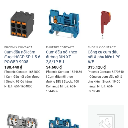
PHOENIX CONTACT
PHOENIX CONTACT
PHOENIX CONTACT
Cụm đấu nối cắm
Cụm đấu nối theo
Công cụ cụm đấu
được HSCP-SP 1,5-6
đường DIN XT
nối & phụ kiện LPS-
POWER-9005
2,5/1P BU
6/E
180.440
₫
54.600
₫
315.120
₫
Phoenix Contact 1634000
Phoenix Contact 1544636
Phoenix Contact 3270540
| Cụm đấu nối cắm được
| Cụm đấu nối theo
| Công cụ cụm đấu nối &
| Stock: 93 Có hàng |
đường DIN | Stock: 100
phụ kiện | Stock: 19 Có
NHL#: 651-1634000
Có hàng | NHL#: 651-
hàng | NHL#: 651-
1544636
3270540