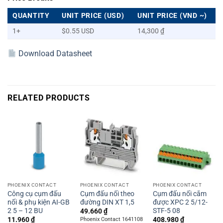
QUANTITY
UNIT PRICE (USD)
UNIT PRICE (VND ~)
1+
$0.55 USD
14,300 ₫
Download Datasheet
RELATED PRODUCTS
PHOENIX CONTACT
PHOENIX CONTACT
PHOENIX CONTACT
Công cụ cụm đấu
Cụm đấu nối theo
Cụm đấu nối cắm
nối & phụ kiện AI-GB
đường DIN XT 1,5
được XPC 2 5/12-
2 5 – 12 BU
STF-5 08
49.660
₫
11.960
₫
408.980
₫
Phoenix Contact 1641108