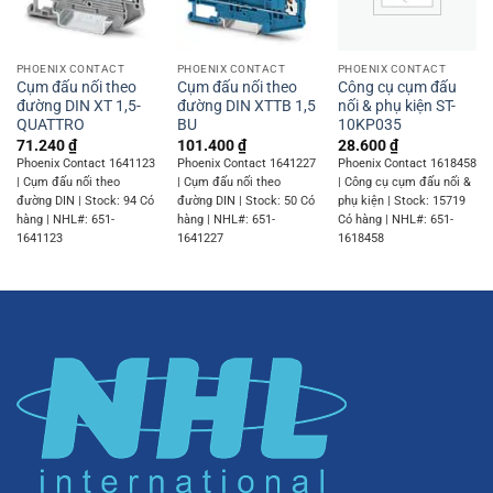
PHOENIX CONTACT
PHOENIX CONTACT
PHOENIX CONTACT
Cụm đấu nối theo
Cụm đấu nối theo
Công cụ cụm đấu
đường DIN XT 1,5-
đường DIN XTTB 1,5
nối & phụ kiện ST-
QUATTRO
BU
10KP035
71.240
₫
101.400
₫
28.600
₫
Phoenix Contact 1641123
Phoenix Contact 1641227
Phoenix Contact 1618458
| Cụm đấu nối theo
| Cụm đấu nối theo
| Công cụ cụm đấu nối &
đường DIN | Stock: 94 Có
đường DIN | Stock: 50 Có
phụ kiện | Stock: 15719
hàng | NHL#: 651-
hàng | NHL#: 651-
Có hàng | NHL#: 651-
1641123
1641227
1618458