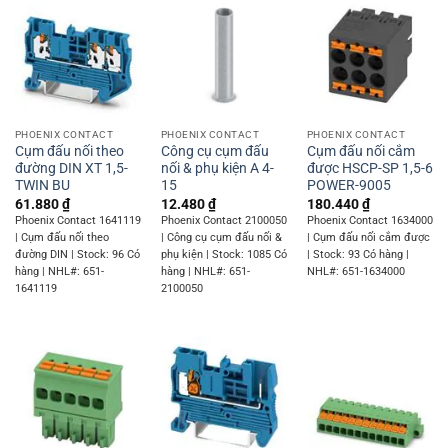
PHOENIX CONTACT
PHOENIX CONTACT
PHOENIX CONTACT
Cụm đấu nối theo
Công cụ cụm đấu
Cụm đấu nối cắm
đường DIN XT 1,5-
nối & phụ kiện A 4-
được HSCP-SP 1,5-6
TWIN BU
15
POWER-9005
61.880
₫
12.480
₫
180.440
₫
Phoenix Contact 1641119
Phoenix Contact 2100050
Phoenix Contact 1634000
| Cụm đấu nối theo
| Công cụ cụm đấu nối &
| Cụm đấu nối cắm được
đường DIN | Stock: 96 Có
phụ kiện | Stock: 1085 Có
| Stock: 93 Có hàng |
hàng | NHL#: 651-
hàng | NHL#: 651-
NHL#: 651-1634000
1641119
2100050