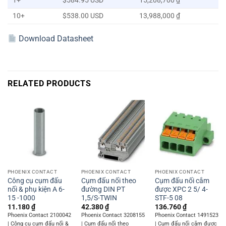
1+
$584.95 USD
15,208,700 ₫
10+
$538.00 USD
13,988,000 ₫
Download Datasheet
RELATED PRODUCTS
PHOENIX CONTACT
PHOENIX CONTACT
PHOENIX CONTACT
Công cụ cụm đấu
Cụm đấu nối theo
Cụm đấu nối cắm
nối & phụ kiện A 6-
đường DIN PT
được XPC 2 5/ 4-
15 -1000
1,5/S-TWIN
STF-5 08
11.180
₫
42.380
₫
136.760
₫
Phoenix Contact 2100042
Phoenix Contact 3208155
Phoenix Contact 1491523
| Công cụ cụm đấu nối &
| Cụm đấu nối theo
| Cụm đấu nối cắm được