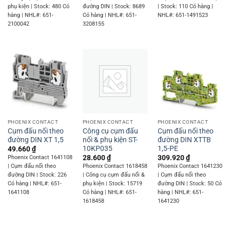
phụ kiện | Stock: 480 Có
đường DIN | Stock: 8689
| Stock: 110 Có hàng |
hàng | NHL#: 651-
Có hàng | NHL#: 651-
NHL#: 651-1491523
2100042
3208155
PHOENIX CONTACT
PHOENIX CONTACT
PHOENIX CONTACT
Cụm đấu nối theo
Công cụ cụm đấu
Cụm đấu nối theo
đường DIN XT 1,5
nối & phụ kiện ST-
đường DIN XTTB
10KP035
1,5-PE
49.660
₫
28.600
₫
309.920
₫
Phoenix Contact 1641108
| Cụm đấu nối theo
Phoenix Contact 1618458
Phoenix Contact 1641230
đường DIN | Stock: 226
| Công cụ cụm đấu nối &
| Cụm đấu nối theo
Có hàng | NHL#: 651-
phụ kiện | Stock: 15719
đường DIN | Stock: 50 Có
1641108
Có hàng | NHL#: 651-
hàng | NHL#: 651-
1618458
1641230