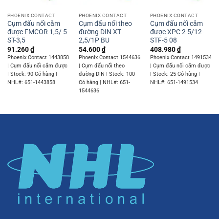
PHOENIX CONTACT
PHOENIX CONTACT
PHOENIX CONTACT
Cụm đấu nối cắm
Cụm đấu nối theo
Cụm đấu nối cắm
được FMCOR 1,5/ 5-
đường DIN XT
được XPC 2 5/12-
ST-3,5
2,5/1P BU
STF-5 08
91.260
₫
54.600
₫
408.980
₫
Phoenix Contact 1443858
Phoenix Contact 1544636
Phoenix Contact 1491534
| Cụm đấu nối cắm được
| Cụm đấu nối theo
| Cụm đấu nối cắm được
| Stock: 90 Có hàng |
đường DIN | Stock: 100
| Stock: 25 Có hàng |
NHL#: 651-1443858
Có hàng | NHL#: 651-
NHL#: 651-1491534
1544636