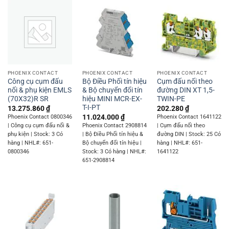
PHOENIX CONTACT
PHOENIX CONTACT
PHOENIX CONTACT
Công cụ cụm đấu
Bộ Điều Phối tín hiệu
Cụm đấu nối theo
nối & phụ kiện EMLS
& Bộ chuyển đổi tín
đường DIN XT 1,5-
(70X32)R SR
hiệu MINI MCR-EX-
TWIN-PE
T-I-PT
13.275.860
₫
202.280
₫
11.024.000
₫
Phoenix Contact 0800346
Phoenix Contact 1641122
| Công cụ cụm đấu nối &
Phoenix Contact 2908814
| Cụm đấu nối theo
phụ kiện | Stock: 3 Có
| Bộ Điều Phối tín hiệu &
đường DIN | Stock: 25 Có
hàng | NHL#: 651-
Bộ chuyển đổi tín hiệu |
hàng | NHL#: 651-
0800346
Stock: 3 Có hàng | NHL#:
1641122
651-2908814