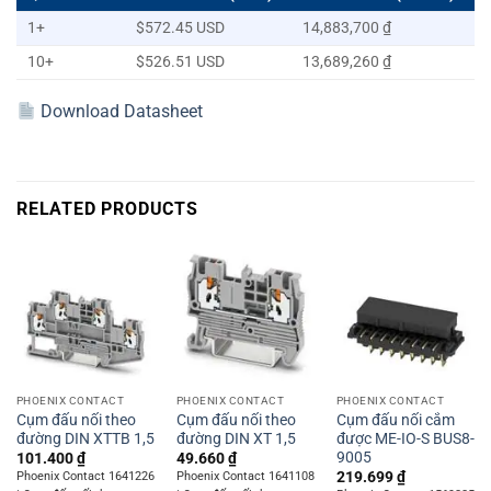
1+
$572.45 USD
14,883,700 ₫
10+
$526.51 USD
13,689,260 ₫
Download Datasheet
RELATED PRODUCTS
PHOENIX CONTACT
PHOENIX CONTACT
PHOENIX CONTACT
Cụm đấu nối theo
Cụm đấu nối theo
Cụm đấu nối cắm
đường DIN XTTB 1,5
đường DIN XT 1,5
được ME-IO-S BUS8-
9005
101.400
₫
49.660
₫
219.699
₫
Phoenix Contact 1641226
Phoenix Contact 1641108