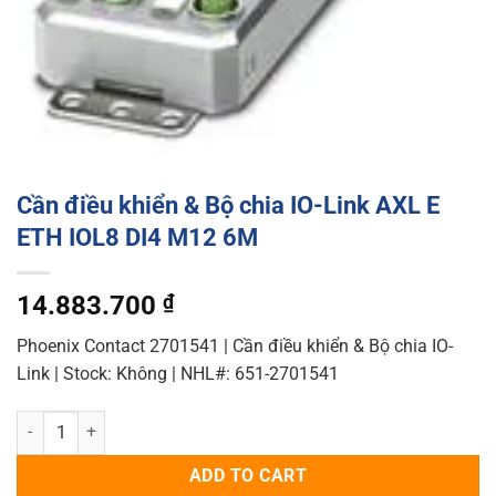
Cần điều khiển & Bộ chia IO-Link AXL E
ETH IOL8 DI4 M12 6M
14.883.700
₫
Phoenix Contact 2701541 | Cần điều khiển & Bộ chia IO-
Link | Stock: Không | NHL#: 651-2701541
Cần điều khiển & Bộ chia IO-Link AXL E ETH IOL8 DI4 M12 6M quanti
ADD TO CART