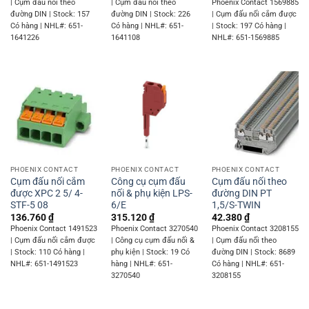
| Cụm đấu nối theo
| Cụm đấu nối theo
Phoenix Contact 1569885
đường DIN | Stock: 157
đường DIN | Stock: 226
| Cụm đấu nối cắm được
Có hàng | NHL#: 651-
Có hàng | NHL#: 651-
| Stock: 197 Có hàng |
1641226
1641108
NHL#: 651-1569885
PHOENIX CONTACT
PHOENIX CONTACT
PHOENIX CONTACT
Cụm đấu nối cắm
Công cụ cụm đấu
Cụm đấu nối theo
được XPC 2 5/ 4-
nối & phụ kiện LPS-
đường DIN PT
STF-5 08
6/E
1,5/S-TWIN
136.760
₫
315.120
₫
42.380
₫
Phoenix Contact 1491523
Phoenix Contact 3270540
Phoenix Contact 3208155
| Cụm đấu nối cắm được
| Công cụ cụm đấu nối &
| Cụm đấu nối theo
| Stock: 110 Có hàng |
phụ kiện | Stock: 19 Có
đường DIN | Stock: 8689
NHL#: 651-1491523
hàng | NHL#: 651-
Có hàng | NHL#: 651-
3270540
3208155