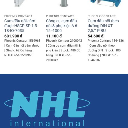
PHOENIX CONTACT
PHOENIX CONTACT
PHOENIX CONTACT
Cụm đấu nối cắm
Công cụ cụm đấu
Cụm đấu nối theo
được HSCP-SP 1,5-
nối & phụ kiện A 6-
đường DIN XT
18-IO-7035
15 -1000
2,5/1P BU
681.980
₫
11.180
₫
54.600
₫
Phoenix Contact 1569965
Phoenix Contact 2100042
Phoenix Contact 1544636
| Cụm đấu nối cắm được
| Công cụ cụm đấu nối &
| Cụm đấu nối theo
| Stock: 62 Có hàng |
phụ kiện | Stock: 480 Có
đường DIN | Stock: 100
NHL#: 651-1569965
hàng | NHL#: 651-
Có hàng | NHL#: 651-
2100042
1544636