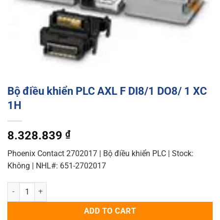
Bộ điều khiển PLC AXL F DI8/1 DO8/ 1 XC
1H
8.328.839
₫
Phoenix Contact 2702017 | Bộ điều khiển PLC | Stock:
Không | NHL#: 651-2702017
Bộ điều khiển PLC AXL F DI8/1 DO8/ 1 XC 1H quantity
ADD TO CART