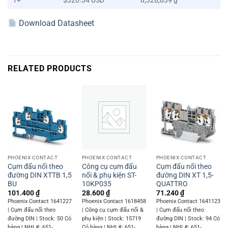
1+
$320.34 USD
8,328,839 ₫
Download Datasheet
RELATED PRODUCTS
PHOENIX CONTACT
PHOENIX CONTACT
PHOENIX CONTACT
Cụm đấu nối theo
Công cụ cụm đấu
Cụm đấu nối theo
đường DIN XTTB 1,5
nối & phụ kiện ST-
đường DIN XT 1,5-
BU
10KP035
QUATTRO
101.400
₫
28.600
₫
71.240
₫
Phoenix Contact 1641227
Phoenix Contact 1618458
Phoenix Contact 1641123
| Cụm đấu nối theo
| Công cụ cụm đấu nối &
| Cụm đấu nối theo
đường DIN | Stock: 50 Có
phụ kiện | Stock: 15719
đường DIN | Stock: 94 Có
hàng | NHL#: 651-
Có hàng | NHL#: 651-
hàng | NHL#: 651-