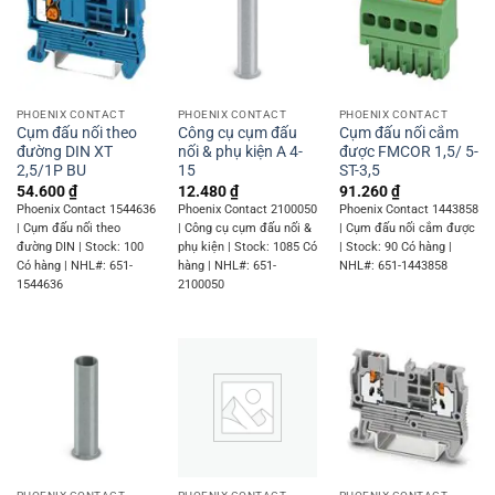
PHOENIX CONTACT
PHOENIX CONTACT
PHOENIX CONTACT
Cụm đấu nối theo
Công cụ cụm đấu
Cụm đấu nối cắm
đường DIN XT
nối & phụ kiện A 4-
được FMCOR 1,5/ 5-
2,5/1P BU
15
ST-3,5
54.600
₫
12.480
₫
91.260
₫
Phoenix Contact 1544636
Phoenix Contact 2100050
Phoenix Contact 1443858
| Cụm đấu nối theo
| Công cụ cụm đấu nối &
| Cụm đấu nối cắm được
đường DIN | Stock: 100
phụ kiện | Stock: 1085 Có
| Stock: 90 Có hàng |
Có hàng | NHL#: 651-
hàng | NHL#: 651-
NHL#: 651-1443858
1544636
2100050