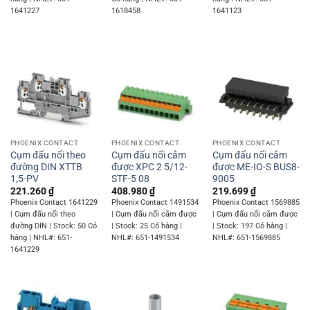
1641227
1618458
1641123
PHOENIX CONTACT
PHOENIX CONTACT
PHOENIX CONTACT
Cụm đấu nối theo
Cụm đấu nối cắm
Cụm đấu nối cắm
đường DIN XTTB
được XPC 2 5/12-
được ME-IO-S BUS8-
1,5-PV
STF-5 08
9005
221.260
₫
408.980
₫
219.699
₫
Phoenix Contact 1641229
Phoenix Contact 1491534
Phoenix Contact 1569885
| Cụm đấu nối theo
| Cụm đấu nối cắm được
| Cụm đấu nối cắm được
đường DIN | Stock: 50 Có
| Stock: 25 Có hàng |
| Stock: 197 Có hàng |
hàng | NHL#: 651-
NHL#: 651-1491534
NHL#: 651-1569885
1641229