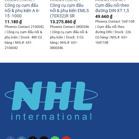
PHOENIX CONTACT
PHOENIX CONTACT
PHOENIX CONTACT
Công cụ cụm đấu
Công cụ cụm đấu
Cụm đấu nối theo
nối & phụ kiện A 6-
nối & phụ kiện EMLS
đường DIN XT 1,5
15 -1000
(70X32)R SR
49.660
₫
11.180
₫
13.275.860
₫
Phoenix Contact 1641108
Phoenix Contact 2100042
Phoenix Contact 0800346
| Cụm đấu nối theo
| Công cụ cụm đấu nối &
| Công cụ cụm đấu nối &
đường DIN | Stock: 226
phụ kiện | Stock: 480 Có
phụ kiện | Stock: 3 Có
Có hàng | NHL#: 651-
hàng | NHL#: 651-
hàng | NHL#: 651-
1641108
2100042
0800346