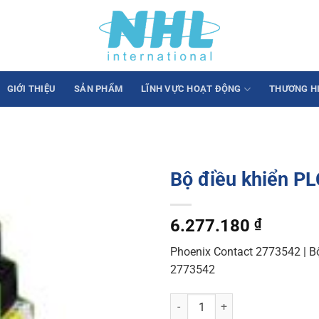
GIỚI THIỆU
SẢN PHẨM
LĨNH VỰC HOẠT ĐỘNG
THƯƠNG H
Bộ điều khiển PL
6.277.180
₫
Phoenix Contact 2773542 | Bộ
2773542
Bộ điều khiển PLC ASI IO ME DIO 