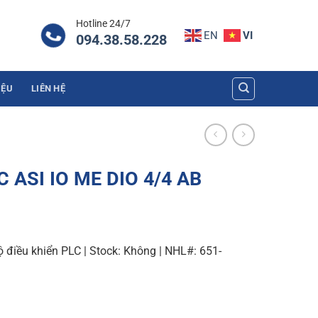
Hotline 24/7
EN
VI
094.38.58.228
IỆU
LIÊN HỆ
C ASI IO ME DIO 4/4 AB
 điều khiển PLC | Stock: Không | NHL#: 651-
4/4 AB quantity