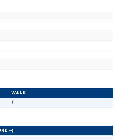
VALUE
1
VND ~)