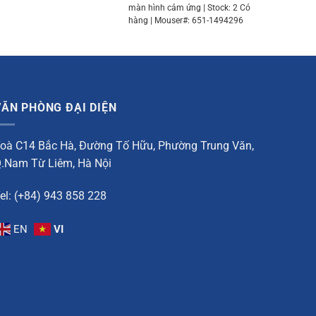
màn hình cảm ứng | Stock: 2 Có
hàng | Mouser#: 651-1494296
VĂN PHÒNG ĐẠI DIỆN
oà C14 Bắc Hà, Đường Tố Hữu, Phường Trung Văn,
.Nam Từ Liêm, Hà Nội
el: (+84) 943 858 228
EN
VI