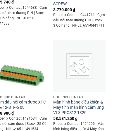
5.740
₫
SCREW
oenix Contact 1544638 | Cụm
3.770.000
₫
u nối theo đường DIN | Stock:
Phoenix Contact 0441711 | Cụm
 Có hàng | NHL#: 651-
đấu nối theo đường DIN | Stock:
44638
3 Có hàng | NHL#: 651-0441711
+
+
OENIX CONTACT
PHOENIX CONTACT
m đấu nối cắm được XPC
Màn hình bảng điều khiển &
5/12-STF-5 08
Máy tính màn hình cảm ứng
VL3 PPCS12 1320
8.980
₫
58.581.250
₫
oenix Contact 1491534 | Cụm
u nối cắm được | Stock: 25 Có
Phoenix Contact 1494296 | Màn
ng | NHL#: 651-1491534
hình bảng điều khiển & Máy tính