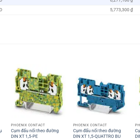
D
6,277,180 ₫
D
5,773,300 ₫
+
+
PHOENIX CONTACT
PHOENIX CONTACT
PH
ụ
Cụm đấu nối theo đường
Cụm đấu nối theo đường
Cụ
DIN XT 1,5-PE
DIN XT 1,5-QUATTRO BU
DI