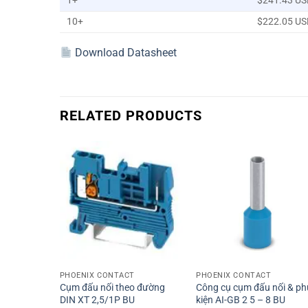
1+
$241.43 US
10+
$222.05 US
Download Datasheet
RELATED PRODUCTS
+
+
PHOENIX CONTACT
PHOENIX CONTACT
Cụm đấu nối theo đường
Công cụ cụm đấu nối & ph
DIN XT 2,5/1P BU
kiện AI-GB 2 5 – 8 BU