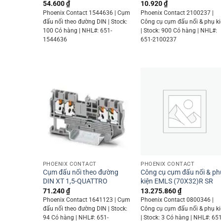
54.600
₫
10.920
₫
Phoenix Contact 1544636 | Cụm
Phoenix Contact 2100237 |
đấu nối theo đường DIN | Stock:
Công cụ cụm đấu nối & phụ k
100 Có hàng | NHL#: 651-
| Stock: 900 Có hàng | NHL#:
1544636
651-2100237
+
+
PHOENIX CONTACT
PHOENIX CONTACT
Cụm đấu nối theo đường
Công cụ cụm đấu nối & ph
DIN XT 1,5-QUATTRO
kiện EMLS (70X32)R SR
71.240
₫
13.275.860
₫
Phoenix Contact 1641123 | Cụm
Phoenix Contact 0800346 |
đấu nối theo đường DIN | Stock:
Công cụ cụm đấu nối & phụ k
94 Có hàng | NHL#: 651-
| Stock: 3 Có hàng | NHL#: 651