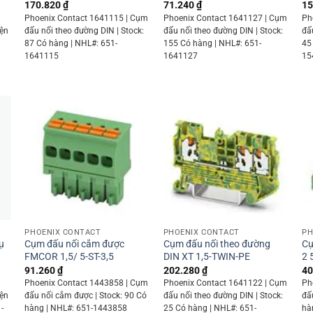
170.820
₫
71.240
₫
15
Phoenix Contact 1641115 | Cụm
Phoenix Contact 1641127 | Cụm
Ph
iện
đấu nối theo đường DIN | Stock:
đấu nối theo đường DIN | Stock:
đấ
87 Có hàng | NHL#: 651-
155 Có hàng | NHL#: 651-
45
1641115
1641127
15
+
+
PHOENIX CONTACT
PHOENIX CONTACT
PH
ụ
Cụm đấu nối cắm được
Cụm đấu nối theo đường
Cụ
FMCOR 1,5/ 5-ST-3,5
DIN XT 1,5-TWIN-PE
2 
91.260
₫
202.280
₫
40
Phoenix Contact 1443858 | Cụm
Phoenix Contact 1641122 | Cụm
Ph
iện
đấu nối cắm được | Stock: 90 Có
đấu nối theo đường DIN | Stock:
đấ
-
hàng | NHL#: 651-1443858
25 Có hàng | NHL#: 651-
hà