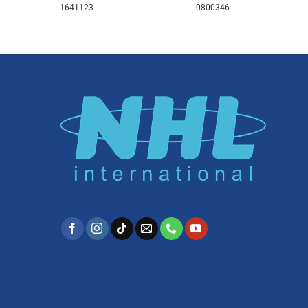
1641123
0800346