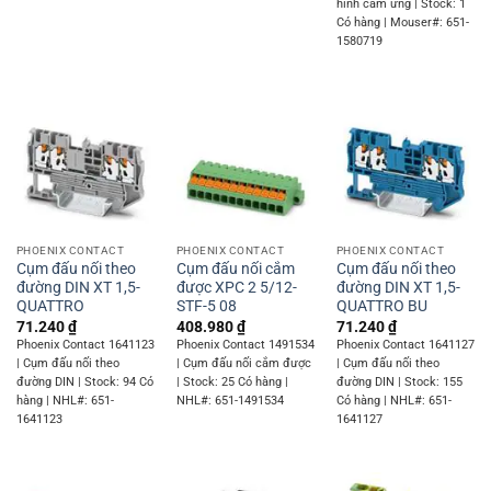
hình cảm ứng | Stock: 1
Có hàng | Mouser#: 651-
1580719
PHOENIX CONTACT
PHOENIX CONTACT
PHOENIX CONTACT
Cụm đấu nối theo
Cụm đấu nối cắm
Cụm đấu nối theo
đường DIN XT 1,5-
được XPC 2 5/12-
đường DIN XT 1,5-
QUATTRO
STF-5 08
QUATTRO BU
71.240
₫
408.980
₫
71.240
₫
Phoenix Contact 1641123
Phoenix Contact 1491534
Phoenix Contact 1641127
| Cụm đấu nối theo
| Cụm đấu nối cắm được
| Cụm đấu nối theo
đường DIN | Stock: 94 Có
| Stock: 25 Có hàng |
đường DIN | Stock: 155
hàng | NHL#: 651-
NHL#: 651-1491534
Có hàng | NHL#: 651-
1641123
1641127