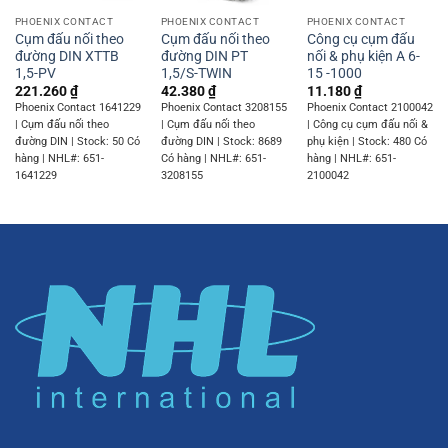
PHOENIX CONTACT
PHOENIX CONTACT
PHOENIX CONTACT
Cụm đấu nối theo
Cụm đấu nối theo
Công cụ cụm đấu
đường DIN XTTB
đường DIN PT
nối & phụ kiện A 6-
1,5-PV
1,5/S-TWIN
15 -1000
221.260
₫
42.380
₫
11.180
₫
Phoenix Contact 1641229
Phoenix Contact 3208155
Phoenix Contact 2100042
| Cụm đấu nối theo
| Cụm đấu nối theo
| Công cụ cụm đấu nối &
đường DIN | Stock: 50 Có
đường DIN | Stock: 8689
phụ kiện | Stock: 480 Có
hàng | NHL#: 651-
Có hàng | NHL#: 651-
hàng | NHL#: 651-
1641229
3208155
2100042