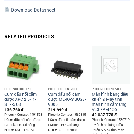
Download Datasheet
RELATED PRODUCTS
PHOENIX CONTACT
PHOENIX CONTACT
PHOENIX CONTACT
Cụm đấu nối cắm
Cụm đấu nối cắm
Màn hình bảng điều
được XPC 2 5/ 4-
được ME-IO-S BUS8-
khiển & Máy tính
STF-5 08
9005
màn hình cảm ứng
VL3 FPM 156
136.760
₫
219.699
₫
42.037.775
₫
Phoenix Contact 1491523
Phoenix Contact 1569885
| Cụm đấu nối cắm được
| Cụm đấu nối cắm được
Phoenix Contact 1580719
| Stock: 110 Có hàng |
| Stock: 197 Có hàng |
| Màn hình bảng điều
NHL#: 651-1491523
NHL#: 651-1569885
khiển & Máy tính màn