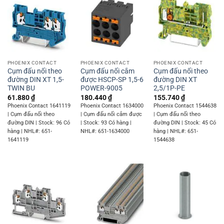
PHOENIX CONTACT
PHOENIX CONTACT
PHOENIX CONTACT
Cụm đấu nối theo
Cụm đấu nối cắm
Cụm đấu nối theo
đường DIN XT 1,5-
được HSCP-SP 1,5-6
đường DIN XT
TWIN BU
POWER-9005
2,5/1P-PE
61.880
₫
180.440
₫
155.740
₫
Phoenix Contact 1641119
Phoenix Contact 1634000
Phoenix Contact 1544638
| Cụm đấu nối theo
| Cụm đấu nối cắm được
| Cụm đấu nối theo
đường DIN | Stock: 96 Có
| Stock: 93 Có hàng |
đường DIN | Stock: 45 Có
hàng | NHL#: 651-
NHL#: 651-1634000
hàng | NHL#: 651-
1641119
1544638