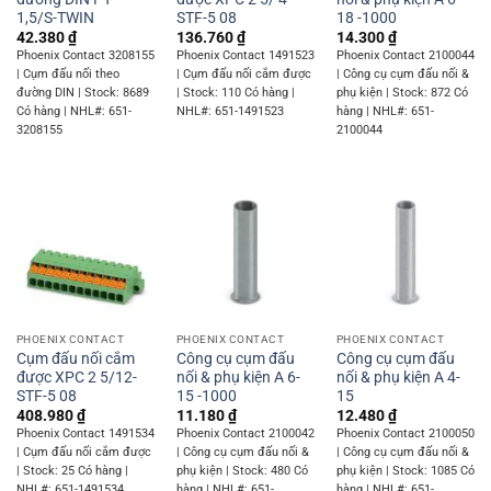
1,5/S-TWIN
STF-5 08
18 -1000
42.380
₫
136.760
₫
14.300
₫
Phoenix Contact 3208155
Phoenix Contact 1491523
Phoenix Contact 2100044
| Cụm đấu nối theo
| Cụm đấu nối cắm được
| Công cụ cụm đấu nối &
đường DIN | Stock: 8689
| Stock: 110 Có hàng |
phụ kiện | Stock: 872 Có
Có hàng | NHL#: 651-
NHL#: 651-1491523
hàng | NHL#: 651-
3208155
2100044
PHOENIX CONTACT
PHOENIX CONTACT
PHOENIX CONTACT
Cụm đấu nối cắm
Công cụ cụm đấu
Công cụ cụm đấu
được XPC 2 5/12-
nối & phụ kiện A 6-
nối & phụ kiện A 4-
STF-5 08
15 -1000
15
408.980
₫
11.180
₫
12.480
₫
Phoenix Contact 1491534
Phoenix Contact 2100042
Phoenix Contact 2100050
| Cụm đấu nối cắm được
| Công cụ cụm đấu nối &
| Công cụ cụm đấu nối &
| Stock: 25 Có hàng |
phụ kiện | Stock: 480 Có
phụ kiện | Stock: 1085 Có
NHL#: 651-1491534
hàng | NHL#: 651-
hàng | NHL#: 651-