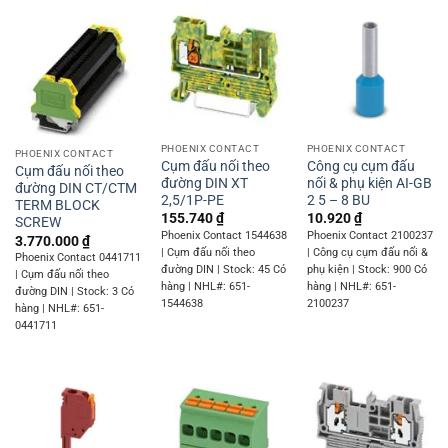
PHOENIX CONTACT
PHOENIX CONTACT
PHOENIX CONTACT
Cụm đấu nối theo
Công cụ cụm đấu
Cụm đấu nối theo
đường DIN XT
nối & phụ kiện AI-GB
đường DIN CT/CTM
2,5/1P-PE
2 5 – 8 BU
TERM BLOCK
155.740
₫
10.920
₫
SCREW
Phoenix Contact 1544638
Phoenix Contact 2100237
3.770.000
₫
| Cụm đấu nối theo
| Công cụ cụm đấu nối &
Phoenix Contact 0441711
đường DIN | Stock: 45 Có
phụ kiện | Stock: 900 Có
| Cụm đấu nối theo
hàng | NHL#: 651-
hàng | NHL#: 651-
đường DIN | Stock: 3 Có
1544638
2100237
hàng | NHL#: 651-
0441711