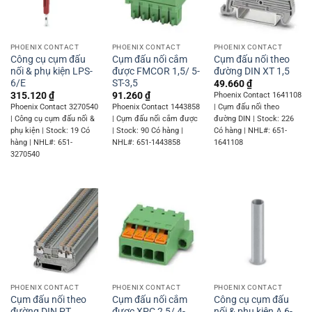
PHOENIX CONTACT
PHOENIX CONTACT
PHOENIX CONTACT
Công cụ cụm đấu
Cụm đấu nối cắm
Cụm đấu nối theo
nối & phụ kiện LPS-
được FMCOR 1,5/ 5-
đường DIN XT 1,5
6/E
ST-3,5
49.660
₫
315.120
₫
91.260
₫
Phoenix Contact 1641108
Phoenix Contact 3270540
Phoenix Contact 1443858
| Cụm đấu nối theo
| Công cụ cụm đấu nối &
| Cụm đấu nối cắm được
đường DIN | Stock: 226
phụ kiện | Stock: 19 Có
| Stock: 90 Có hàng |
Có hàng | NHL#: 651-
hàng | NHL#: 651-
NHL#: 651-1443858
1641108
3270540
PHOENIX CONTACT
PHOENIX CONTACT
PHOENIX CONTACT
Cụm đấu nối theo
Cụm đấu nối cắm
Công cụ cụm đấu
đường DIN PT
được XPC 2 5/ 4-
nối & phụ kiện A 6-