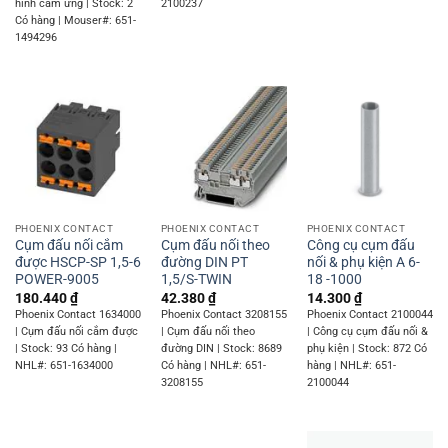
hình cảm ứng | Stock: 2
2100237
Có hàng | Mouser#: 651-
1494296
PHOENIX CONTACT
PHOENIX CONTACT
PHOENIX CONTACT
Cụm đấu nối cắm
Cụm đấu nối theo
Công cụ cụm đấu
được HSCP-SP 1,5-6
đường DIN PT
nối & phụ kiện A 6-
POWER-9005
1,5/S-TWIN
18 -1000
180.440
₫
42.380
₫
14.300
₫
Phoenix Contact 1634000
Phoenix Contact 3208155
Phoenix Contact 2100044
| Cụm đấu nối cắm được
| Cụm đấu nối theo
| Công cụ cụm đấu nối &
| Stock: 93 Có hàng |
đường DIN | Stock: 8689
phụ kiện | Stock: 872 Có
NHL#: 651-1634000
Có hàng | NHL#: 651-
hàng | NHL#: 651-
3208155
2100044