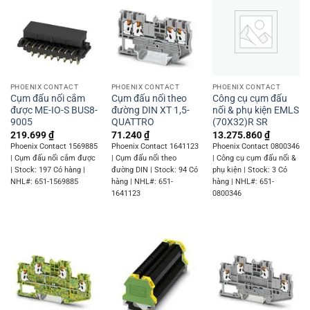
PHOENIX CONTACT
PHOENIX CONTACT
PHOENIX CONTACT
Cụm đấu nối cắm
Cụm đấu nối theo
Công cụ cụm đấu
được ME-IO-S BUS8-
đường DIN XT 1,5-
nối & phụ kiện EMLS
9005
QUATTRO
(70X32)R SR
219.699
₫
71.240
₫
13.275.860
₫
Phoenix Contact 1569885
Phoenix Contact 1641123
Phoenix Contact 0800346
| Cụm đấu nối cắm được
| Cụm đấu nối theo
| Công cụ cụm đấu nối &
| Stock: 197 Có hàng |
đường DIN | Stock: 94 Có
phụ kiện | Stock: 3 Có
NHL#: 651-1569885
hàng | NHL#: 651-
hàng | NHL#: 651-
1641123
0800346