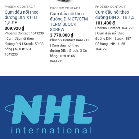
PHOENIX CONTACT
PHOENIX CONTACT
PHOENIX CONTACT
Cụm đấu nối theo
Cụm đấu nối theo
Cụm đấu nối theo
đường DIN XTTB
đường DIN XTTB 1,5
đường DIN CT/CTM
1,5-PE
101.400
₫
TERM BLOCK
309.920
₫
Phoenix Contact 1641226
SCREW
Phoenix Contact 1641230
| Cụm đấu nối theo
3.770.000
₫
| Cụm đấu nối theo
đường DIN | Stock: 157
Phoenix Contact 0441711
đường DIN | Stock: 50 Có
Có hàng | NHL#: 651-
| Cụm đấu nối theo
hàng | NHL#: 651-
1641226
đường DIN | Stock: 3 Có
1641230
hàng | NHL#: 651-
0441711