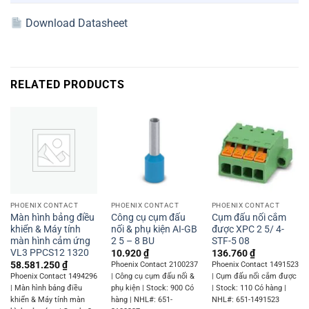
Download Datasheet
RELATED PRODUCTS
PHOENIX CONTACT
PHOENIX CONTACT
PHOENIX CONTACT
Màn hình bảng điều
Công cụ cụm đấu
Cụm đấu nối cắm
khiển & Máy tính
nối & phụ kiện AI-GB
được XPC 2 5/ 4-
màn hình cảm ứng
2 5 – 8 BU
STF-5 08
VL3 PPCS12 1320
10.920
₫
136.760
₫
58.581.250
₫
Phoenix Contact 2100237
Phoenix Contact 1491523
Phoenix Contact 1494296
| Công cụ cụm đấu nối &
| Cụm đấu nối cắm được
| Màn hình bảng điều
phụ kiện | Stock: 900 Có
| Stock: 110 Có hàng |
khiển & Máy tính màn
hàng | NHL#: 651-
NHL#: 651-1491523