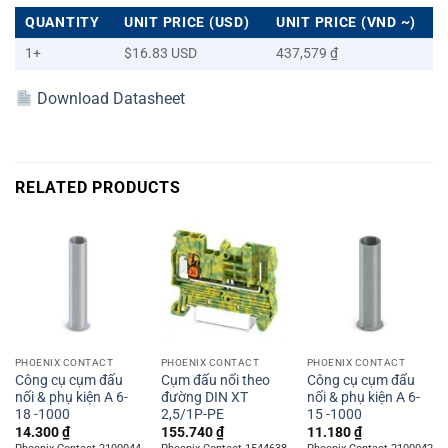
QUANTITY
UNIT PRICE (USD)
UNIT PRICE (VND ~)
1+
$16.83 USD
437,579 ₫
Download Datasheet
RELATED PRODUCTS
PHOENIX CONTACT
PHOENIX CONTACT
PHOENIX CONTACT
Công cụ cụm đấu
Cụm đấu nối theo
Công cụ cụm đấu
nối & phụ kiện A 6-
đường DIN XT
nối & phụ kiện A 6-
18 -1000
2,5/1P-PE
15 -1000
14.300
₫
155.740
₫
11.180
₫