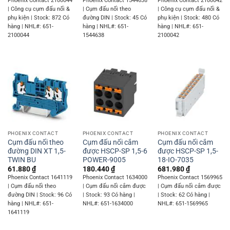
Phoenix Contact 2100044
Phoenix Contact 1544638
Phoenix Contact 2100042
| Công cụ cụm đấu nối &
| Cụm đấu nối theo
| Công cụ cụm đấu nối &
phụ kiện | Stock: 872 Có
đường DIN | Stock: 45 Có
phụ kiện | Stock: 480 Có
hàng | NHL#: 651-
hàng | NHL#: 651-
hàng | NHL#: 651-
2100044
1544638
2100042
PHOENIX CONTACT
PHOENIX CONTACT
PHOENIX CONTACT
Cụm đấu nối theo
Cụm đấu nối cắm
Cụm đấu nối cắm
đường DIN XT 1,5-
được HSCP-SP 1,5-6
được HSCP-SP 1,5-
TWIN BU
POWER-9005
18-IO-7035
61.880
₫
180.440
₫
681.980
₫
Phoenix Contact 1641119
Phoenix Contact 1634000
Phoenix Contact 1569965
| Cụm đấu nối theo
| Cụm đấu nối cắm được
| Cụm đấu nối cắm được
đường DIN | Stock: 96 Có
| Stock: 93 Có hàng |
| Stock: 62 Có hàng |
hàng | NHL#: 651-
NHL#: 651-1634000
NHL#: 651-1569965
1641119