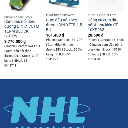
PHOENIX CONTACT
PHOENIX CONTACT
PHOENIX CONTACT
Cụm đấu nối theo
Công cụ cụm đấu
Cụm đấu nối theo
đường DIN XTTB 1,5
nối & phụ kiện ST-
đường DIN CT/CTM
BU
10KP035
TERM BLOCK
101.400
₫
28.600
₫
SCREW
Phoenix Contact 1641227
Phoenix Contact 1618458
3.770.000
₫
| Cụm đấu nối theo
| Công cụ cụm đấu nối &
Phoenix Contact 0441711
đường DIN | Stock: 50 Có
phụ kiện | Stock: 15719
| Cụm đấu nối theo
hàng | NHL#: 651-
Có hàng | NHL#: 651-
đường DIN | Stock: 3 Có
1641227
1618458
hàng | NHL#: 651-
0441711