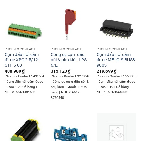
PHOENIX CONTACT
PHOENIX CONTACT
PHOENIX CONTACT
Cụm đấu nối cắm
Công cụ cụm đấu
Cụm đấu nối cắm
được XPC 2 5/12-
nối & phụ kiện LPS-
được ME-IO-S BUS8-
STF-5 08
6/E
9005
408.980
₫
315.120
₫
219.699
₫
Phoenix Contact 1491534
Phoenix Contact 3270540
Phoenix Contact 1569885
| Cụm đấu nối cắm được
| Công cụ cụm đấu nối &
| Cụm đấu nối cắm được
| Stock: 25 Có hàng |
phụ kiện | Stock: 19 Có
| Stock: 197 Có hàng |
NHL#: 651-1491534
hàng | NHL#: 651-
NHL#: 651-1569885
3270540