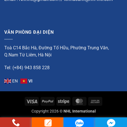
VĂN PHÒNG ĐẠI DIỆN
Toà C14 Bắc Hà, Đường Tố Hữu, Phường Trung Văn,
Q.Nam Từ Liêm, Hà Nội
Tel: (+84) 943 858 228
EN
VI
Visa
PayPal
Stripe
MasterCard
Cash
On
Copyright 2026 ©
NHL International
Delivery