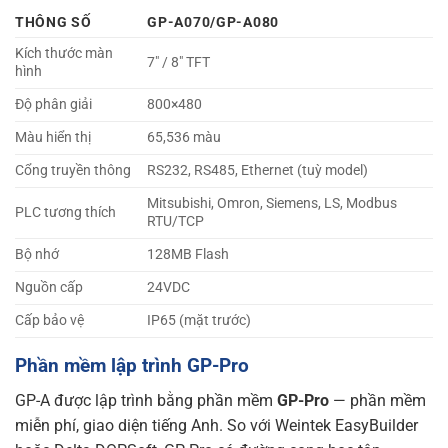
THÔNG SỐ
GP-A070/GP-A080
Kích thước màn
7″ / 8″ TFT
hình
Độ phân giải
800×480
Màu hiển thị
65,536 màu
Cổng truyền thông
RS232, RS485, Ethernet (tuỳ model)
Mitsubishi, Omron, Siemens, LS, Modbus
PLC tương thích
RTU/TCP
Bộ nhớ
128MB Flash
Nguồn cấp
24VDC
Cấp bảo vệ
IP65 (mặt trước)
Phần mềm lập trình GP-Pro
GP-A được lập trình bằng phần mềm
GP-Pro
— phần mềm
miễn phí, giao diện tiếng Anh. So với Weintek EasyBuilder