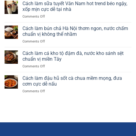
làm
Cách làm sữa tuyết Vân Nam hot trend béo ngậy,
bơ
xốp mịn cực dễ tại nhà
già
on
Comments Off
dừa
Cách
non
làm
Cách làm bún chả Hà Nội thơm ngon, nước chấm
béo
sữa
mịn,
chuẩn vị không thể nhầm
tuyết
sữa
on
Comments Off
Vân
dừa
Cách
Nam
thơm
làm
Cách làm cá kho tộ đậm đà, nước kho sánh sệt
hot
ngậy
bún
trend
chuẩn vị miền Tây
đúng
chả
béo
chuẩn
on
Comments Off
Hà
ngậy,
Cách
Nội
xốp
làm
Cách làm đậu hũ sốt cà chua mềm mọng, đưa
thơm
mịn
cá
ngon,
cơm cực dễ nấu
cực
kho
nước
dễ
on
Comments Off
tộ
chấm
tại
Cách
đậm
chuẩn
nhà
làm
đà,
vị
đậu
nước
không
hũ
kho
thể
sốt
sánh
nhầm
cà
sệt
chua
chuẩn
mềm
vị