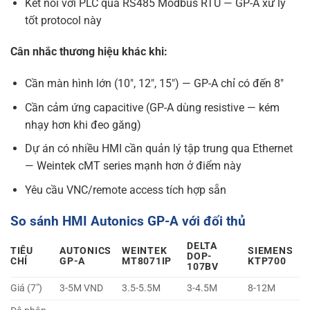
Kết nối với PLC qua RS485 Modbus RTU — GP-A xử lý
tốt protocol này
Cân nhắc thương hiệu khác khi:
Cần màn hình lớn (10″, 12″, 15″) — GP-A chỉ có đến 8″
Cần cảm ứng capacitive (GP-A dùng resistive — kém
nhạy hơn khi đeo găng)
Dự án có nhiều HMI cần quản lý tập trung qua Ethernet
— Weintek cMT series mạnh hơn ở điểm này
Yêu cầu VNC/remote access tích hợp sẵn
So sánh HMI Autonics GP-A với đối thủ
DELTA
TIÊU
AUTONICS
WEINTEK
SIEMENS
DOP-
CHÍ
GP-A
MT8071IP
KTP700
107BV
Giá (7″)
3-5M VND
3.5-5.5M
3-4.5M
8-12M