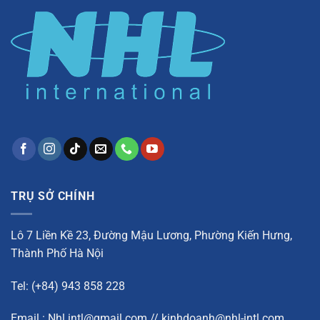
mọng,
miền
đưa
Tây
cơm
cực
dễ
nấu
TRỤ SỞ CHÍNH
Lô 7 Liền Kề 23, Đường Mậu Lương, Phường Kiến Hưng,
Thành Phố Hà Nội
Tel: (+84) 943 858 228
Email : Nhl.intl@gmail.com // kinhdoanh@nhl-intl.com