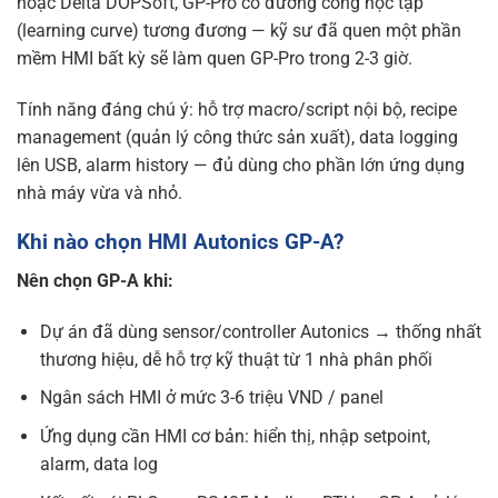
hoặc Delta DOPSoft, GP-Pro có đường cong học tập
(learning curve) tương đương — kỹ sư đã quen một phần
mềm HMI bất kỳ sẽ làm quen GP-Pro trong 2-3 giờ.
Tính năng đáng chú ý: hỗ trợ macro/script nội bộ, recipe
management (quản lý công thức sản xuất), data logging
lên USB, alarm history — đủ dùng cho phần lớn ứng dụng
nhà máy vừa và nhỏ.
Khi nào chọn HMI Autonics GP-A?
Nên chọn GP-A khi:
Dự án đã dùng sensor/controller Autonics → thống nhất
thương hiệu, dễ hỗ trợ kỹ thuật từ 1 nhà phân phối
Ngân sách HMI ở mức 3-6 triệu VND / panel
Ứng dụng cần HMI cơ bản: hiển thị, nhập setpoint,
alarm, data log