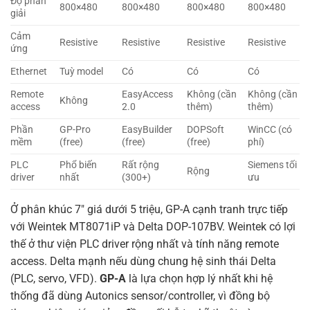
Độ phân
800×480
800×480
800×480
800×480
giải
Cảm
Resistive
Resistive
Resistive
Resistive
ứng
Ethernet
Tuỳ model
Có
Có
Có
Remote
EasyAccess
Không (cần
Không (cần
Không
access
2.0
thêm)
thêm)
Phần
GP-Pro
EasyBuilder
DOPSoft
WinCC (có
mềm
(free)
(free)
(free)
phí)
PLC
Phổ biến
Rất rộng
Siemens tối
Rộng
driver
nhất
(300+)
ưu
Ở phân khúc 7″ giá dưới 5 triệu, GP-A cạnh tranh trực tiếp
với Weintek MT8071iP và Delta DOP-107BV. Weintek có lợi
thế ở thư viện PLC driver rộng nhất và tính năng remote
access. Delta mạnh nếu dùng chung hệ sinh thái Delta
(PLC, servo, VFD).
GP-A
là lựa chọn hợp lý nhất khi hệ
thống đã dùng Autonics sensor/controller, vì đồng bộ