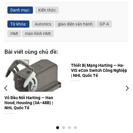
Danh mục:
Kiến thức
Từ khóa:
Autonics
giao diện vận hành
GP-A
HMI
màn hình HMI
Bài viết cùng chủ đề:
Thiết Bị Mạng Harting — Ha-
VIS eCon Switch Công Nghiệp
| NHL Quốc Tế
Vỏ Đầu Nối Harting — Han
Hood, Housing (3A–48B) |
NHL Quốc Tế