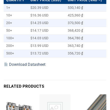
QUANTITY
UNIT PRICE (USD)
UNIT PRICE (VND ~)
1+
$20.39 USD
530,140 ₫
10+
$16.36 USD
425,360 ₫
20+
$14.25 USD
370,500 ₫
50+
$14.17 USD
368,420 ₫
100+
$14.03 USD
364,780 ₫
200+
$13.99 USD
363,740 ₫
500+
$13.72 USD
356,720 ₫
Download Datasheet
RELATED PRODUCTS