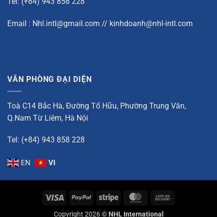
Tel: (+84) 943 858 228
Email : Nhl.intl@gmail.com // kinhdoanh@nhl-intl.com
VĂN PHÒNG ĐẠI DIỆN
Toà C14 Bắc Hà, Đường Tố Hữu, Phường Trung Văn,
Q.Nam Từ Liêm, Hà Nội
Tel: (+84) 943 858 228
EN
VI
Visa
PayPal
Stripe
MasterCard
Cash
On
Copyright 2026 ©
NHL International