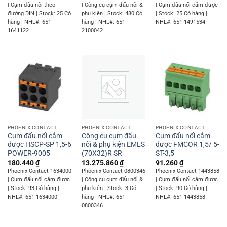
| Cụm đấu nối theo
| Công cụ cụm đấu nối &
| Cụm đấu nối cắm được
đường DIN | Stock: 25 Có
phụ kiện | Stock: 480 Có
| Stock: 25 Có hàng |
hàng | NHL#: 651-
hàng | NHL#: 651-
NHL#: 651-1491534
1641122
2100042
PHOENIX CONTACT
PHOENIX CONTACT
PHOENIX CONTACT
Cụm đấu nối cắm
Công cụ cụm đấu
Cụm đấu nối cắm
được HSCP-SP 1,5-6
nối & phụ kiện EMLS
được FMCOR 1,5/ 5-
POWER-9005
(70X32)R SR
ST-3,5
180.440
₫
13.275.860
₫
91.260
₫
Phoenix Contact 1634000
Phoenix Contact 0800346
Phoenix Contact 1443858
| Cụm đấu nối cắm được
| Công cụ cụm đấu nối &
| Cụm đấu nối cắm được
| Stock: 93 Có hàng |
phụ kiện | Stock: 3 Có
| Stock: 90 Có hàng |
NHL#: 651-1634000
hàng | NHL#: 651-
NHL#: 651-1443858
0800346