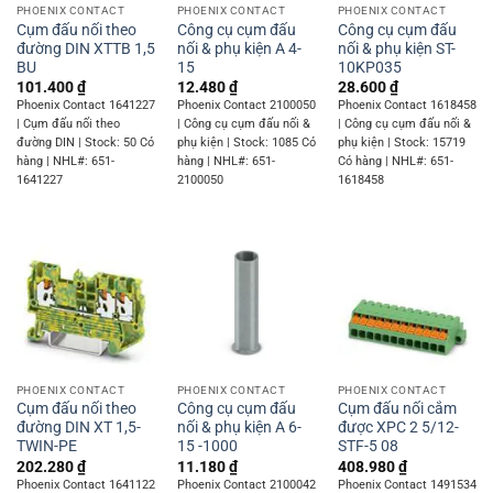
PHOENIX CONTACT
PHOENIX CONTACT
PHOENIX CONTACT
Cụm đấu nối theo
Công cụ cụm đấu
Công cụ cụm đấu
đường DIN XTTB 1,5
nối & phụ kiện A 4-
nối & phụ kiện ST-
BU
15
10KP035
101.400
₫
12.480
₫
28.600
₫
Phoenix Contact 1641227
Phoenix Contact 2100050
Phoenix Contact 1618458
| Cụm đấu nối theo
| Công cụ cụm đấu nối &
| Công cụ cụm đấu nối &
đường DIN | Stock: 50 Có
phụ kiện | Stock: 1085 Có
phụ kiện | Stock: 15719
hàng | NHL#: 651-
hàng | NHL#: 651-
Có hàng | NHL#: 651-
1641227
2100050
1618458
PHOENIX CONTACT
PHOENIX CONTACT
PHOENIX CONTACT
Cụm đấu nối theo
Công cụ cụm đấu
Cụm đấu nối cắm
đường DIN XT 1,5-
nối & phụ kiện A 6-
được XPC 2 5/12-
TWIN-PE
15 -1000
STF-5 08
202.280
₫
11.180
₫
408.980
₫
Phoenix Contact 1641122
Phoenix Contact 2100042
Phoenix Contact 1491534