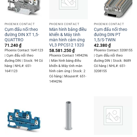
PHOENIX CONTACT
PHOENIX CONTACT
PHOENIX CONTACT
Cụm đấu nối theo
Màn hình bảng điều
Cụm đấu nối theo
đường DIN XT 1,5-
khiển & Máy tính
đường DIN PT
QUATTRO
màn hình cảm ứng
1,5/S-TWIN
VL3 PPCS12 1320
71.240
₫
42.380
₫
58.581.250
₫
Phoenix Contact 1641123
Phoenix Contact 3208155
| Cụm đấu nối theo
Phoenix Contact 1494296
| Cụm đấu nối theo
đường DIN | Stock: 94 Có
| Màn hình bảng điều
đường DIN | Stock: 8689
hàng | NHL#: 651-
khiển & Máy tính màn
Có hàng | NHL#: 651-
1641123
hình cảm ứng | Stock: 2
3208155
Có hàng | Mouser#: 651-
1494296