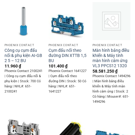
PHOENIX CONTACT
PHOENIX CONTACT
PHOENIX CONTACT
Công cụ cụm đấu
Cụm đấu nối theo
Màn hình bảng điều
nối & phụ kiện AI-GB
đường DIN XTTB 1,5
khiển & Máy tính
2 5 – 12 BU
BU
màn hình cảm ứng
VL3 PPCS12 1320
11.960
₫
101.400
₫
58.581.250
₫
Phoenix Contact 2100241
Phoenix Contact 1641227
| Công cụ cụm đấu nối &
| Cụm đấu nối theo
Phoenix Contact 1494296
phụ kiện | Stock: 700 Có
đường DIN | Stock: 50 Có
| Màn hình bảng điều
hàng | NHL#: 651-
hàng | NHL#: 651-
khiển & Máy tính màn
2100241
1641227
hình cảm ứng | Stock: 2
Có hàng | Mouser#: 651-
1494296