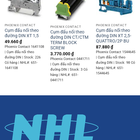
PHOENIX CONTACT
PHOENIX CONTACT
PHOENIX CONTACT
Cụm đấu nối theo
Cụm đấu nối theo
Cụm đấu nối theo
đường DIN XT 1,5
đường DIN XT 2,5-
đường DIN CT/CTM
QUATTRO/2P BU
49.660
₫
TERM BLOCK
87.880
₫
Phoenix Contact 1641108
SCREW
| Cụm đấu nối theo
Phoenix Contact 1544645
3.770.000
₫
đường DIN | Stock: 226
| Cụm đấu nối theo
Phoenix Contact 0441711
Có hàng | NHL#: 651-
đường DIN | Stock: 98 Có
| Cụm đấu nối theo
1641108
hàng | NHL#: 651-
đường DIN | Stock: 3 Có
1544645
hàng | NHL#: 651-
0441711