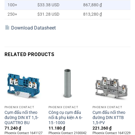
100+
$33.38 USD
867,880 ₫
250+
$31.28 USD
813,280 ₫
Download Datasheet
RELATED PRODUCTS
PHOENIX CONTACT
PHOENIX CONTACT
PHOENIX CONTACT
Cụm đấu nối theo
Công cụ cụm đấu
Cụm đấu nối theo
đường DIN XT 1,5-
nối & phụ kiện A 6-
đường DIN XTTB
QUATTRO BU
15 -1000
1,5-PV
71.240
₫
11.180
₫
221.260
₫
Phoenix Contact 1641127
Phoenix Contact 2100042
Phoenix Contact 1641229