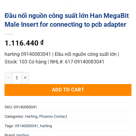
Đầu nối nguồn công suất lớn Han MegaBit
Male Insert for connecting to pcb adapter
1.116.440
₫
harting 09140083041 | Đầu nối nguồn công suất lớn |
Stock: 103 Có hàng | NHL#: 617-09140083041
Đầu nối nguồn công suất lớn Han MegaBit Male Insert for connecting
ADD TO CART
SKU:
09140083041
Categories:
Harting
,
Phoenix Contact
Tags:
09140083041
,
harting
Brand:
Harting