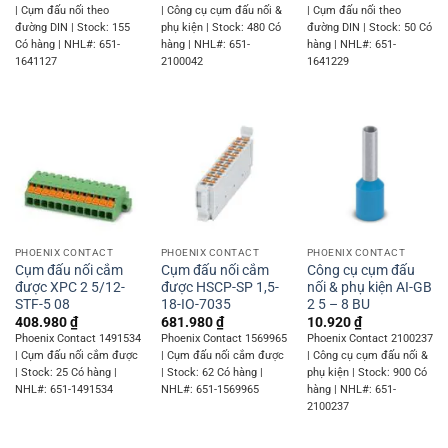
| Cụm đấu nối theo
| Công cụ cụm đấu nối &
| Cụm đấu nối theo
đường DIN | Stock: 155
phụ kiện | Stock: 480 Có
đường DIN | Stock: 50 Có
Có hàng | NHL#: 651-
hàng | NHL#: 651-
hàng | NHL#: 651-
1641127
2100042
1641229
PHOENIX CONTACT
PHOENIX CONTACT
PHOENIX CONTACT
Cụm đấu nối cắm
Cụm đấu nối cắm
Công cụ cụm đấu
được XPC 2 5/12-
được HSCP-SP 1,5-
nối & phụ kiện AI-GB
STF-5 08
18-IO-7035
2 5 – 8 BU
408.980
₫
681.980
₫
10.920
₫
Phoenix Contact 1491534
Phoenix Contact 1569965
Phoenix Contact 2100237
| Cụm đấu nối cắm được
| Cụm đấu nối cắm được
| Công cụ cụm đấu nối &
| Stock: 25 Có hàng |
| Stock: 62 Có hàng |
phụ kiện | Stock: 900 Có
NHL#: 651-1491534
NHL#: 651-1569965
hàng | NHL#: 651-
2100237