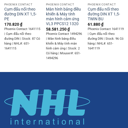
PHOENIX CONTACT
PHOENIX CONTACT
PHOENIX CONTACT
Cụm đấu nối theo
Màn hình bảng điều
Cụm đấu nối theo
đường DIN XT 1,5-
khiển & Máy tính
đường DIN XT 1,5-
PE
màn hình cảm ứng
TWIN BU
VL3 PPCS12 1320
170.820
₫
61.880
₫
58.581.250
₫
Phoenix Contact 1641115
Phoenix Contact 1641119
| Cụm đấu nối theo
Phoenix Contact 1494296
| Cụm đấu nối theo
đường DIN | Stock: 87 Có
| Màn hình bảng điều
đường DIN | Stock: 96 Có
hàng | NHL#: 651-
khiển & Máy tính màn
hàng | NHL#: 651-
1641115
hình cảm ứng | Stock: 2
1641119
Có hàng | Mouser#: 651-
1494296