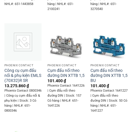
NHL#: 651-1443858
hàng | NHL#: 651-
hàng | NHL#: 651-
2100241
3270540
PHOENIX CONTACT
PHOENIX CONTACT
PHOENIX CONTACT
Công cụ cụm đấu
Cụm đấu nối theo
Cụm đấu nối theo
nối & phụ kiện EMLS
đường DIN XTTB 1,5
đường DIN XTTB 1,5
(70X32)R SR
BU
101.400
₫
13.275.860
₫
101.400
₫
Phoenix Contact 1641226
Phoenix Contact 0800346
| Cụm đấu nối theo
Phoenix Contact 1641227
| Công cụ cụm đấu nối &
đường DIN | Stock: 157
| Cụm đấu nối theo
phụ kiện | Stock: 3 Có
Có hàng | NHL#: 651-
đường DIN | Stock: 50 Có
hàng | NHL#: 651-
1641226
hàng | NHL#: 651-
0800346
1641227