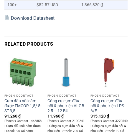
100+
$52.57 USD
1,366,820 ₫
Download Datasheet
RELATED PRODUCTS
PHOENIX CONTACT
PHOENIX CONTACT
PHOENIX CONTACT
Cụm đấu nối cắm
Công cụ cụm đấu
Công cụ cụm đấu
được FMCOR 1,5/ 5-
nối & phụ kiện AI-GB
nối & phụ kiện LPS-
ST-3,5
2 5 – 12 BU
6/E
91.260
₫
11.960
₫
315.120
₫
Phoenix Contact 1443858
Phoenix Contact 2100241
Phoenix Contact 3270540
| Cụm đấu nối cắm được
| Công cụ cụm đấu nối &
| Công cụ cụm đấu nối &
| Stock: 90 Có hàng |
phụ kiện | Stock: 700 Có
phụ kiện | Stock: 19 Có