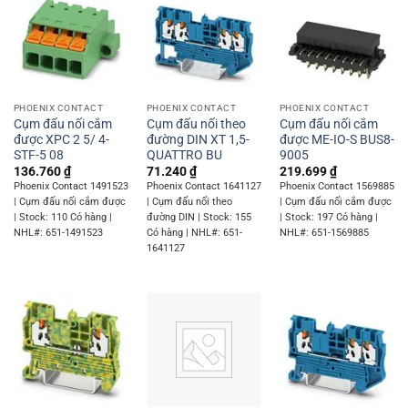
PHOENIX CONTACT
PHOENIX CONTACT
PHOENIX CONTACT
Cụm đấu nối cắm
Cụm đấu nối theo
Cụm đấu nối cắm
được XPC 2 5/ 4-
đường DIN XT 1,5-
được ME-IO-S BUS8-
STF-5 08
QUATTRO BU
9005
136.760
₫
71.240
₫
219.699
₫
Phoenix Contact 1491523
Phoenix Contact 1641127
Phoenix Contact 1569885
| Cụm đấu nối cắm được
| Cụm đấu nối theo
| Cụm đấu nối cắm được
| Stock: 110 Có hàng |
đường DIN | Stock: 155
| Stock: 197 Có hàng |
NHL#: 651-1491523
Có hàng | NHL#: 651-
NHL#: 651-1569885
1641127