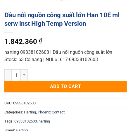
Đầu nối nguồn công suất lớn Han 10E ml
scrw inst High Temp Version
1.842.360
₫
harting 09338102603 | Đầu nối nguồn công suất lớn |
Stock: 63 Có hàng | NHL#: 617-09338102603
Đầu nối nguồn công suất lớn Han 10E ml scrw inst High Temp Version
ADD TO CART
SKU:
09338102603
Categories:
Harting
,
Phoenix Contact
Tags:
09338102603
,
harting
Brand:
Harting