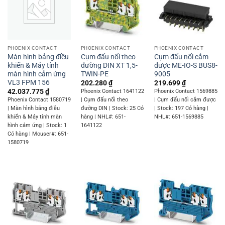
PHOENIX CONTACT
PHOENIX CONTACT
PHOENIX CONTACT
Màn hình bảng điều
Cụm đấu nối theo
Cụm đấu nối cắm
khiển & Máy tính
đường DIN XT 1,5-
được ME-IO-S BUS8-
màn hình cảm ứng
TWIN-PE
9005
VL3 FPM 156
202.280
₫
219.699
₫
42.037.775
₫
Phoenix Contact 1641122
Phoenix Contact 1569885
Phoenix Contact 1580719
| Cụm đấu nối theo
| Cụm đấu nối cắm được
| Màn hình bảng điều
đường DIN | Stock: 25 Có
| Stock: 197 Có hàng |
khiển & Máy tính màn
hàng | NHL#: 651-
NHL#: 651-1569885
hình cảm ứng | Stock: 1
1641122
Có hàng | Mouser#: 651-
1580719