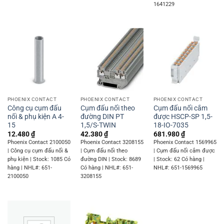
1641229
PHOENIX CONTACT
PHOENIX CONTACT
PHOENIX CONTACT
Công cụ cụm đấu
Cụm đấu nối theo
Cụm đấu nối cắm
nối & phụ kiện A 4-
đường DIN PT
được HSCP-SP 1,5-
15
1,5/S-TWIN
18-IO-7035
12.480
₫
42.380
₫
681.980
₫
Phoenix Contact 2100050
Phoenix Contact 3208155
Phoenix Contact 1569965
| Công cụ cụm đấu nối &
| Cụm đấu nối theo
| Cụm đấu nối cắm được
phụ kiện | Stock: 1085 Có
đường DIN | Stock: 8689
| Stock: 62 Có hàng |
hàng | NHL#: 651-
Có hàng | NHL#: 651-
NHL#: 651-1569965
2100050
3208155