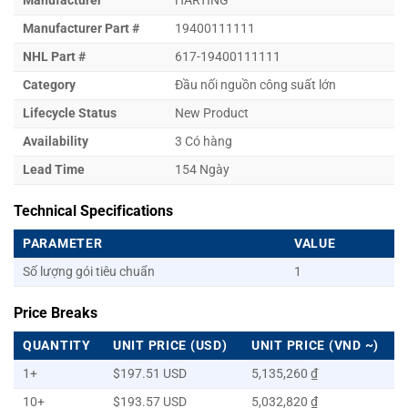
Manufacturer
HARTING
Manufacturer Part #
19400111111
NHL Part #
617-19400111111
Category
Đầu nối nguồn công suất lớn
Lifecycle Status
New Product
Availability
3 Có hàng
Lead Time
154 Ngày
Technical Specifications
PARAMETER
VALUE
Số lượng gói tiêu chuẩn
1
Price Breaks
QUANTITY
UNIT PRICE (USD)
UNIT PRICE (VND ~)
1+
$197.51 USD
5,135,260 ₫
10+
$193.57 USD
5,032,820 ₫