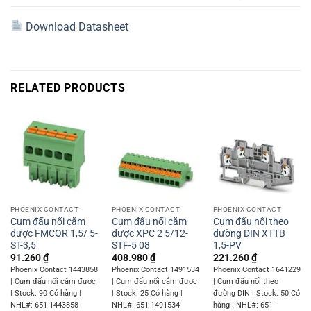
Download Datasheet
RELATED PRODUCTS
PHOENIX CONTACT
PHOENIX CONTACT
PHOENIX CONTACT
Cụm đấu nối cắm
Cụm đấu nối cắm
Cụm đấu nối theo
được FMCOR 1,5/ 5-
được XPC 2 5/12-
đường DIN XTTB
ST-3,5
STF-5 08
1,5-PV
91.260
₫
408.980
₫
221.260
₫
Phoenix Contact 1443858
Phoenix Contact 1491534
Phoenix Contact 1641229
| Cụm đấu nối cắm được
| Cụm đấu nối cắm được
| Cụm đấu nối theo
| Stock: 90 Có hàng |
| Stock: 25 Có hàng |
đường DIN | Stock: 50 Có
NHL#: 651-1443858
NHL#: 651-1491534
hàng | NHL#: 651-