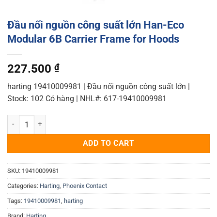
Đầu nối nguồn công suất lớn Han-Eco
Modular 6B Carrier Frame for Hoods
227.500
₫
harting 19410009981 | Đầu nối nguồn công suất lớn |
Stock: 102 Có hàng | NHL#: 617-19410009981
Đầu nối nguồn công suất lớn Han-Eco Modular 6B Carrier Frame for 
ADD TO CART
SKU:
19410009981
Categories:
Harting
,
Phoenix Contact
Tags:
19410009981
,
harting
Brand:
Harting