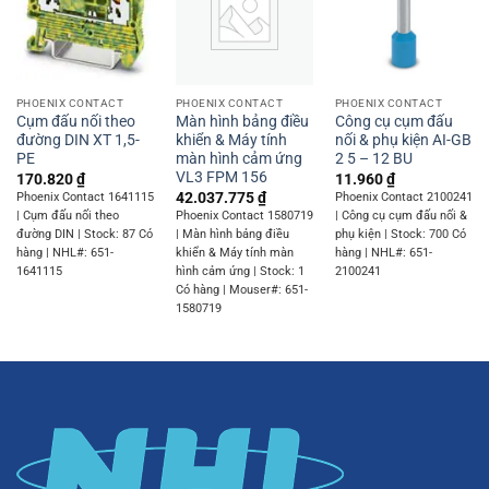
PHOENIX CONTACT
PHOENIX CONTACT
PHOENIX CONTACT
Cụm đấu nối theo
Màn hình bảng điều
Công cụ cụm đấu
đường DIN XT 1,5-
khiển & Máy tính
nối & phụ kiện AI-GB
PE
màn hình cảm ứng
2 5 – 12 BU
VL3 FPM 156
170.820
₫
11.960
₫
42.037.775
₫
Phoenix Contact 1641115
Phoenix Contact 2100241
| Cụm đấu nối theo
Phoenix Contact 1580719
| Công cụ cụm đấu nối &
đường DIN | Stock: 87 Có
| Màn hình bảng điều
phụ kiện | Stock: 700 Có
hàng | NHL#: 651-
khiển & Máy tính màn
hàng | NHL#: 651-
1641115
hình cảm ứng | Stock: 1
2100241
Có hàng | Mouser#: 651-
1580719