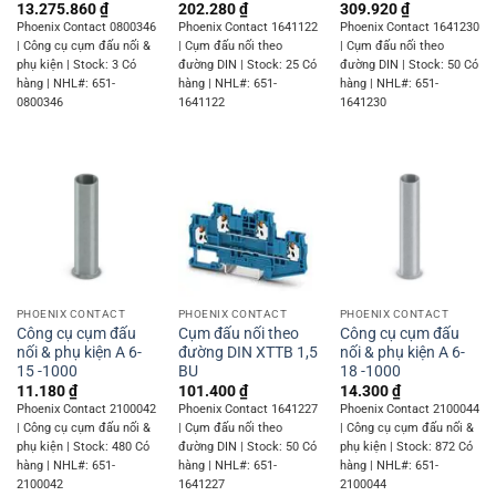
13.275.860
₫
202.280
₫
309.920
₫
Phoenix Contact 0800346
Phoenix Contact 1641122
Phoenix Contact 1641230
| Công cụ cụm đấu nối &
| Cụm đấu nối theo
| Cụm đấu nối theo
phụ kiện | Stock: 3 Có
đường DIN | Stock: 25 Có
đường DIN | Stock: 50 Có
hàng | NHL#: 651-
hàng | NHL#: 651-
hàng | NHL#: 651-
0800346
1641122
1641230
PHOENIX CONTACT
PHOENIX CONTACT
PHOENIX CONTACT
Công cụ cụm đấu
Cụm đấu nối theo
Công cụ cụm đấu
nối & phụ kiện A 6-
đường DIN XTTB 1,5
nối & phụ kiện A 6-
15 -1000
BU
18 -1000
11.180
₫
101.400
₫
14.300
₫
Phoenix Contact 2100042
Phoenix Contact 1641227
Phoenix Contact 2100044
| Công cụ cụm đấu nối &
| Cụm đấu nối theo
| Công cụ cụm đấu nối &
phụ kiện | Stock: 480 Có
đường DIN | Stock: 50 Có
phụ kiện | Stock: 872 Có
hàng | NHL#: 651-
hàng | NHL#: 651-
hàng | NHL#: 651-
2100042
1641227
2100044