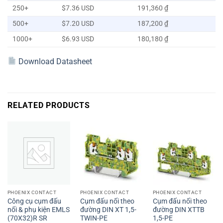
250+
$7.36 USD
191,360 ₫
500+
$7.20 USD
187,200 ₫
1000+
$6.93 USD
180,180 ₫
Download Datasheet
RELATED PRODUCTS
PHOENIX CONTACT
PHOENIX CONTACT
PHOENIX CONTACT
Công cụ cụm đấu
Cụm đấu nối theo
Cụm đấu nối theo
nối & phụ kiện EMLS
đường DIN XT 1,5-
đường DIN XTTB
(70X32)R SR
TWIN-PE
1,5-PE