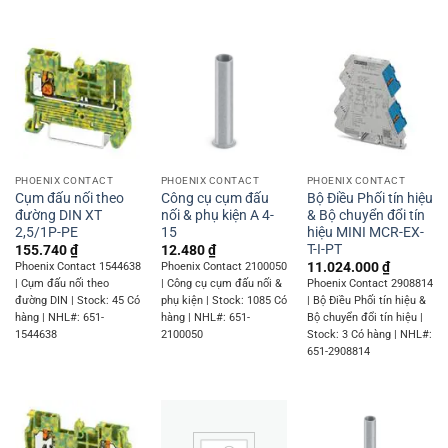
PHOENIX CONTACT
PHOENIX CONTACT
PHOENIX CONTACT
Cụm đấu nối theo
Công cụ cụm đấu
Bộ Điều Phối tín hiệu
đường DIN XT
nối & phụ kiện A 4-
& Bộ chuyển đổi tín
2,5/1P-PE
15
hiệu MINI MCR-EX-
T-I-PT
155.740
₫
12.480
₫
11.024.000
₫
Phoenix Contact 1544638
Phoenix Contact 2100050
| Cụm đấu nối theo
| Công cụ cụm đấu nối &
Phoenix Contact 2908814
đường DIN | Stock: 45 Có
phụ kiện | Stock: 1085 Có
| Bộ Điều Phối tín hiệu &
hàng | NHL#: 651-
hàng | NHL#: 651-
Bộ chuyển đổi tín hiệu |
1544638
2100050
Stock: 3 Có hàng | NHL#:
651-2908814