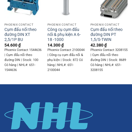
PHOENIX CONTACT
PHOENIX CONTACT
PHOENIX CONTACT
Cụm đấu nối theo
Công cụ cụm đấu
Cụm đấu nối theo
đường DIN XT
nối & phụ kiện A 6-
đường DIN PT
2,5/1P BU
18 -1000
1,5/S-TWIN
54.600
₫
14.300
₫
42.380
₫
Phoenix Contact 1544636
Phoenix Contact 2100044
Phoenix Contact 3208155
| Cụm đấu nối theo
| Công cụ cụm đấu nối &
| Cụm đấu nối theo
đường DIN | Stock: 100
phụ kiện | Stock: 872 Có
đường DIN | Stock: 8689
Có hàng | NHL#: 651-
hàng | NHL#: 651-
Có hàng | NHL#: 651-
1544636
2100044
3208155