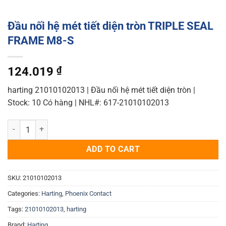
Đầu nối hệ mét tiết diện tròn TRIPLE SEAL
FRAME M8-S
124.019
₫
harting 21010102013 | Đầu nối hệ mét tiết diện tròn |
Stock: 10 Có hàng | NHL#: 617-21010102013
Đầu nối hệ mét tiết diện tròn TRIPLE SEAL FRAME M8-S quantity
ADD TO CART
SKU:
21010102013
Categories:
Harting
,
Phoenix Contact
Tags:
21010102013
,
harting
Brand:
Harting