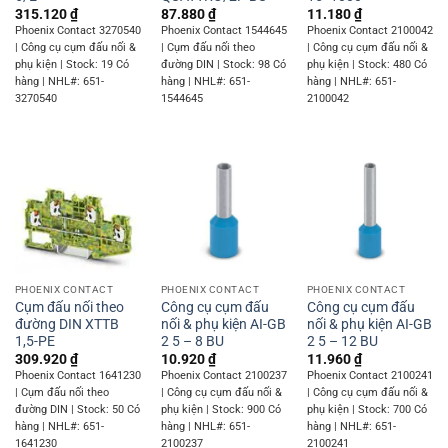
315.120
₫
87.880
₫
11.180
₫
Phoenix Contact 3270540
Phoenix Contact 1544645
Phoenix Contact 2100042
| Công cụ cụm đấu nối &
| Cụm đấu nối theo
| Công cụ cụm đấu nối &
phụ kiện | Stock: 19 Có
đường DIN | Stock: 98 Có
phụ kiện | Stock: 480 Có
hàng | NHL#: 651-
hàng | NHL#: 651-
hàng | NHL#: 651-
3270540
1544645
2100042
PHOENIX CONTACT
PHOENIX CONTACT
PHOENIX CONTACT
Cụm đấu nối theo
Công cụ cụm đấu
Công cụ cụm đấu
đường DIN XTTB
nối & phụ kiện AI-GB
nối & phụ kiện AI-GB
1,5-PE
2 5 – 8 BU
2 5 – 12 BU
309.920
₫
10.920
₫
11.960
₫
Phoenix Contact 1641230
Phoenix Contact 2100237
Phoenix Contact 2100241
| Cụm đấu nối theo
| Công cụ cụm đấu nối &
| Công cụ cụm đấu nối &
đường DIN | Stock: 50 Có
phụ kiện | Stock: 900 Có
phụ kiện | Stock: 700 Có
hàng | NHL#: 651-
hàng | NHL#: 651-
hàng | NHL#: 651-
1641230
2100237
2100241