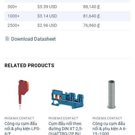
500+
$3.39 USD
88,140 ₫
1000+
$3.14 USD
81,640 ₫
2500+
$2.96 USD
76,960 ₫
Download Datasheet
RELATED PRODUCTS
PHOENIX CONTACT
PHOENIX CONTACT
PHOENIX CONTACT
Công cụ cụm đấu
Cụm đấu nối theo
Công cụ cụm đấu
nối & phụ kiện LPS-
đường DIN XT 2,5-
nối & phụ kiện A 6-
6/E
QUATTRO/2P BU
15 -1000