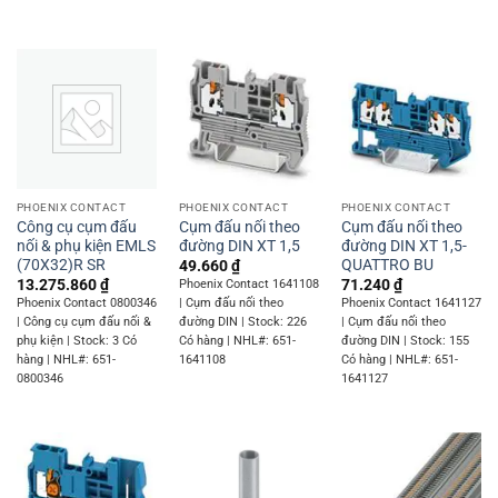
PHOENIX CONTACT
PHOENIX CONTACT
PHOENIX CONTACT
Công cụ cụm đấu
Cụm đấu nối theo
Cụm đấu nối theo
nối & phụ kiện EMLS
đường DIN XT 1,5
đường DIN XT 1,5-
(70X32)R SR
QUATTRO BU
49.660
₫
13.275.860
₫
71.240
₫
Phoenix Contact 1641108
Phoenix Contact 0800346
| Cụm đấu nối theo
Phoenix Contact 1641127
| Công cụ cụm đấu nối &
đường DIN | Stock: 226
| Cụm đấu nối theo
phụ kiện | Stock: 3 Có
Có hàng | NHL#: 651-
đường DIN | Stock: 155
hàng | NHL#: 651-
1641108
Có hàng | NHL#: 651-
0800346
1641127