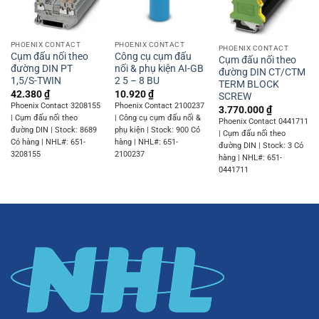
PHOENIX CONTACT
PHOENIX CONTACT
PHOENIX CONTACT
Cụm đấu nối theo
Công cụ cụm đấu
Cụm đấu nối theo
đường DIN PT
nối & phụ kiện AI-GB
đường DIN CT/CTM
1,5/S-TWIN
2 5 – 8 BU
TERM BLOCK
42.380
₫
10.920
₫
SCREW
Phoenix Contact 3208155
Phoenix Contact 2100237
3.770.000
₫
| Cụm đấu nối theo
| Công cụ cụm đấu nối &
Phoenix Contact 0441711
đường DIN | Stock: 8689
phụ kiện | Stock: 900 Có
| Cụm đấu nối theo
Có hàng | NHL#: 651-
hàng | NHL#: 651-
đường DIN | Stock: 3 Có
3208155
2100237
hàng | NHL#: 651-
0441711