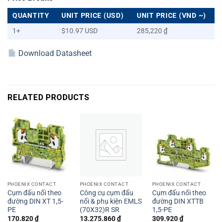
QUANTITY
UNIT PRICE (USD)
UNIT PRICE (VND ~)
1+
$10.97 USD
285,220 ₫
Download Datasheet
RELATED PRODUCTS
PHOENIX CONTACT
PHOENIX CONTACT
PHOENIX CONTACT
Cụm đấu nối theo
Công cụ cụm đấu
Cụm đấu nối theo
đường DIN XT 1,5-
nối & phụ kiện EMLS
đường DIN XTTB
PE
(70X32)R SR
1,5-PE
170.820
₫
13.275.860
₫
309.920
₫