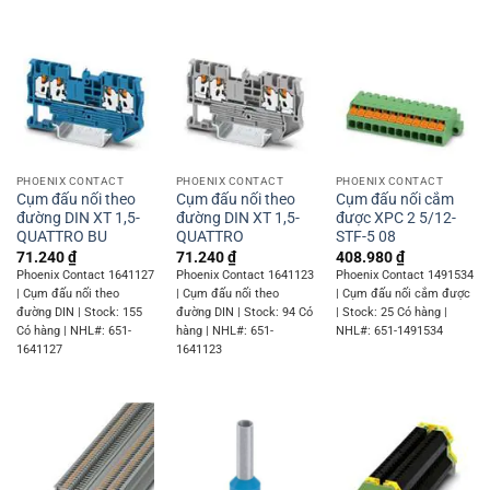
PHOENIX CONTACT
PHOENIX CONTACT
PHOENIX CONTACT
Cụm đấu nối theo
Cụm đấu nối theo
Cụm đấu nối cắm
đường DIN XT 1,5-
đường DIN XT 1,5-
được XPC 2 5/12-
QUATTRO BU
QUATTRO
STF-5 08
71.240
₫
71.240
₫
408.980
₫
Phoenix Contact 1641127
Phoenix Contact 1641123
Phoenix Contact 1491534
| Cụm đấu nối theo
| Cụm đấu nối theo
| Cụm đấu nối cắm được
đường DIN | Stock: 155
đường DIN | Stock: 94 Có
| Stock: 25 Có hàng |
Có hàng | NHL#: 651-
hàng | NHL#: 651-
NHL#: 651-1491534
1641127
1641123