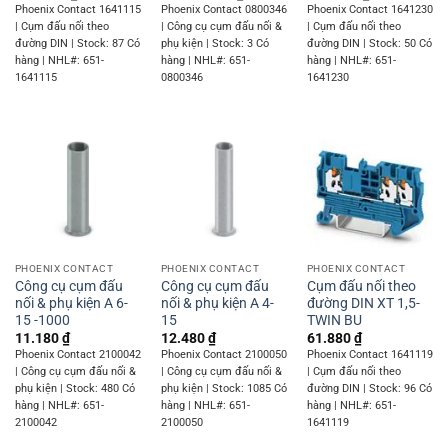
Phoenix Contact 1641115
Phoenix Contact 0800346
Phoenix Contact 1641230
| Cụm đấu nối theo
| Công cụ cụm đấu nối &
| Cụm đấu nối theo
đường DIN | Stock: 87 Có
phụ kiện | Stock: 3 Có
đường DIN | Stock: 50 Có
hàng | NHL#: 651-
hàng | NHL#: 651-
hàng | NHL#: 651-
1641115
0800346
1641230
PHOENIX CONTACT
PHOENIX CONTACT
PHOENIX CONTACT
Công cụ cụm đấu
Công cụ cụm đấu
Cụm đấu nối theo
nối & phụ kiện A 6-
nối & phụ kiện A 4-
đường DIN XT 1,5-
15 -1000
15
TWIN BU
11.180
₫
12.480
₫
61.880
₫
Phoenix Contact 2100042
Phoenix Contact 2100050
Phoenix Contact 1641119
| Công cụ cụm đấu nối &
| Công cụ cụm đấu nối &
| Cụm đấu nối theo
phụ kiện | Stock: 480 Có
phụ kiện | Stock: 1085 Có
đường DIN | Stock: 96 Có
hàng | NHL#: 651-
hàng | NHL#: 651-
hàng | NHL#: 651-
2100042
2100050
1641119