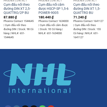
PHOENIX CONTACT
PHOENIX CONTACT
PHOENIX CONTACT
Cụm đấu nối theo
Cụm đấu nối cắm
Cụm đấu nối theo
đường DIN XT 2,5-
được HSCP-SP 1,5-6
đường DIN XT 1,5-
QUATTRO/2P BU
POWER-9005
QUATTRO BU
87.880
₫
180.440
₫
71.240
₫
Phoenix Contact 1544645
Phoenix Contact 1634000
Phoenix Contact 1641127
| Cụm đấu nối theo
| Cụm đấu nối cắm được
| Cụm đấu nối theo
đường DIN | Stock: 98 Có
| Stock: 93 Có hàng |
đường DIN | Stock: 155
hàng | NHL#: 651-
NHL#: 651-1634000
Có hàng | NHL#: 651-
1544645
1641127