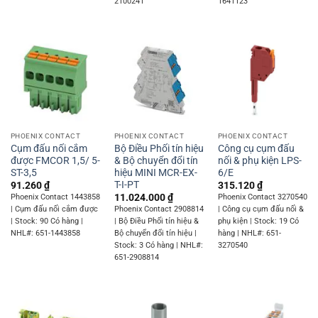
2100241
1641123
PHOENIX CONTACT
PHOENIX CONTACT
PHOENIX CONTACT
Cụm đấu nối cắm
Bộ Điều Phối tín hiệu
Công cụ cụm đấu
được FMCOR 1,5/ 5-
& Bộ chuyển đổi tín
nối & phụ kiện LPS-
ST-3,5
hiệu MINI MCR-EX-
6/E
T-I-PT
91.260
₫
315.120
₫
11.024.000
₫
Phoenix Contact 1443858
Phoenix Contact 3270540
| Cụm đấu nối cắm được
Phoenix Contact 2908814
| Công cụ cụm đấu nối &
| Stock: 90 Có hàng |
| Bộ Điều Phối tín hiệu &
phụ kiện | Stock: 19 Có
NHL#: 651-1443858
Bộ chuyển đổi tín hiệu |
hàng | NHL#: 651-
Stock: 3 Có hàng | NHL#:
3270540
651-2908814