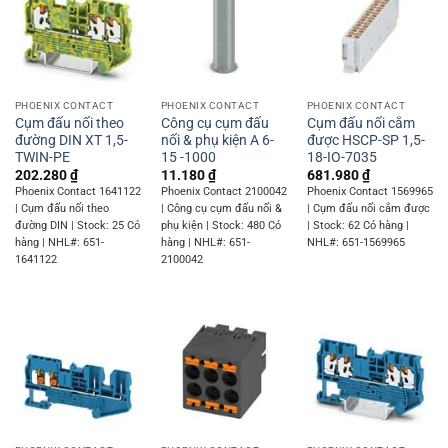
PHOENIX CONTACT
PHOENIX CONTACT
PHOENIX CONTACT
Cụm đấu nối theo
Công cụ cụm đấu
Cụm đấu nối cắm
đường DIN XT 1,5-
nối & phụ kiện A 6-
được HSCP-SP 1,5-
TWIN-PE
15 -1000
18-IO-7035
202.280
₫
11.180
₫
681.980
₫
Phoenix Contact 1641122
Phoenix Contact 2100042
Phoenix Contact 1569965
| Cụm đấu nối theo
| Công cụ cụm đấu nối &
| Cụm đấu nối cắm được
đường DIN | Stock: 25 Có
phụ kiện | Stock: 480 Có
| Stock: 62 Có hàng |
hàng | NHL#: 651-
hàng | NHL#: 651-
NHL#: 651-1569965
1641122
2100042