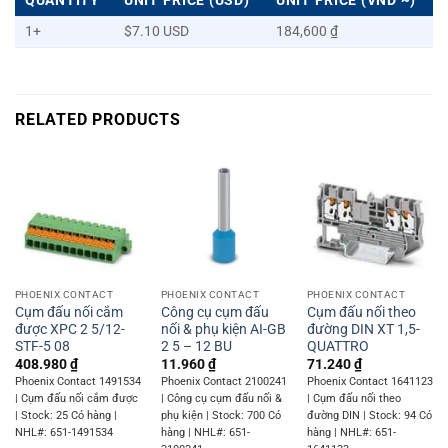
QUANTITY
UNIT PRICE (USD)
UNIT PRICE (VND ~)
1+
$7.10 USD
184,600 ₫
RELATED PRODUCTS
PHOENIX CONTACT
PHOENIX CONTACT
PHOENIX CONTACT
Cụm đấu nối cắm
Công cụ cụm đấu
Cụm đấu nối theo
được XPC 2 5/12-
nối & phụ kiện AI-GB
đường DIN XT 1,5-
STF-5 08
2 5 – 12 BU
QUATTRO
408.980
₫
11.960
₫
71.240
₫
Phoenix Contact 1491534
Phoenix Contact 2100241
Phoenix Contact 1641123
| Cụm đấu nối cắm được
| Công cụ cụm đấu nối &
| Cụm đấu nối theo
| Stock: 25 Có hàng |
phụ kiện | Stock: 700 Có
đường DIN | Stock: 94 Có
NHL#: 651-1491534
hàng | NHL#: 651-
hàng | NHL#: 651-