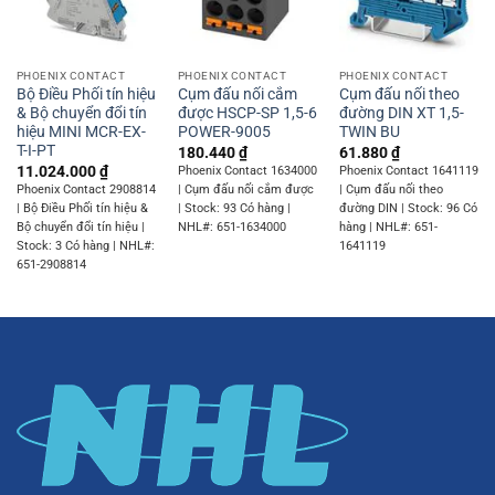
PHOENIX CONTACT
PHOENIX CONTACT
PHOENIX CONTACT
Bộ Điều Phối tín hiệu
Cụm đấu nối cắm
Cụm đấu nối theo
& Bộ chuyển đổi tín
được HSCP-SP 1,5-6
đường DIN XT 1,5-
hiệu MINI MCR-EX-
POWER-9005
TWIN BU
T-I-PT
180.440
₫
61.880
₫
11.024.000
₫
Phoenix Contact 1634000
Phoenix Contact 1641119
Phoenix Contact 2908814
| Cụm đấu nối cắm được
| Cụm đấu nối theo
| Bộ Điều Phối tín hiệu &
| Stock: 93 Có hàng |
đường DIN | Stock: 96 Có
Bộ chuyển đổi tín hiệu |
NHL#: 651-1634000
hàng | NHL#: 651-
Stock: 3 Có hàng | NHL#:
1641119
651-2908814