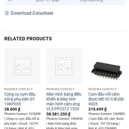
1+
$531.17 USD
13,810,419 ₫
Download Datasheet
RELATED PRODUCTS
PHOENIX CONTACT
PHOENIX CONTACT
PHOENIX CONTACT
Công cụ cụm đấu
Màn hình bảng điều
Cụm đấu nối cắm
nối & phụ kiện ST-
khiển & Máy tính
được ME-IO-S BUS8-
10KP035
màn hình cảm ứng
9005
VL3 PPCS12 1320
28.600
₫
219.699
₫
58.581.250
₫
Phoenix Contact 1618458
Phoenix Contact 1569885
| Công cụ cụm đấu nối &
Phoenix Contact 1494296
| Cụm đấu nối cắm được
phụ kiện | Stock: 15719
| Màn hình bảng điều
| Stock: 197 Có hàng |
Có hàng | NHL#: 651-
khiển & Máy tính màn
NHL#: 651-1569885