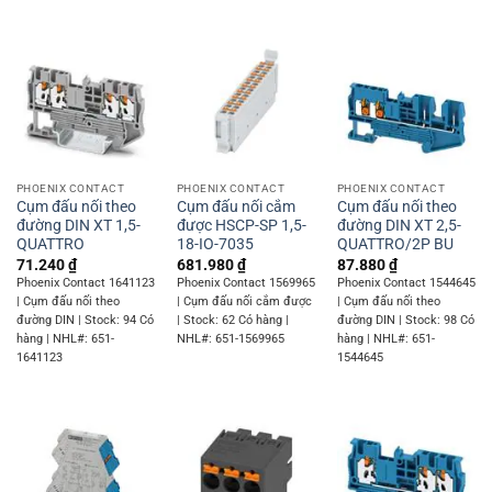
PHOENIX CONTACT
PHOENIX CONTACT
PHOENIX CONTACT
Cụm đấu nối theo
Cụm đấu nối cắm
Cụm đấu nối theo
đường DIN XT 1,5-
được HSCP-SP 1,5-
đường DIN XT 2,5-
QUATTRO
18-IO-7035
QUATTRO/2P BU
71.240
₫
681.980
₫
87.880
₫
Phoenix Contact 1641123
Phoenix Contact 1569965
Phoenix Contact 1544645
| Cụm đấu nối theo
| Cụm đấu nối cắm được
| Cụm đấu nối theo
đường DIN | Stock: 94 Có
| Stock: 62 Có hàng |
đường DIN | Stock: 98 Có
hàng | NHL#: 651-
NHL#: 651-1569965
hàng | NHL#: 651-
1641123
1544645