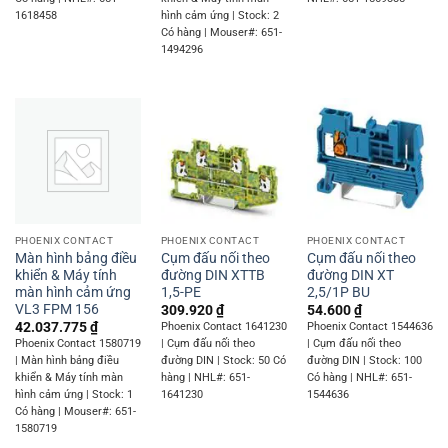
1618458
hình cảm ứng | Stock: 2
Có hàng | Mouser#: 651-
1494296
PHOENIX CONTACT
PHOENIX CONTACT
PHOENIX CONTACT
Màn hình bảng điều
Cụm đấu nối theo
Cụm đấu nối theo
khiển & Máy tính
đường DIN XTTB
đường DIN XT
màn hình cảm ứng
1,5-PE
2,5/1P BU
VL3 FPM 156
309.920
₫
54.600
₫
42.037.775
₫
Phoenix Contact 1641230
Phoenix Contact 1544636
Phoenix Contact 1580719
| Cụm đấu nối theo
| Cụm đấu nối theo
| Màn hình bảng điều
đường DIN | Stock: 50 Có
đường DIN | Stock: 100
khiển & Máy tính màn
hàng | NHL#: 651-
Có hàng | NHL#: 651-
hình cảm ứng | Stock: 1
1641230
1544636
Có hàng | Mouser#: 651-
1580719