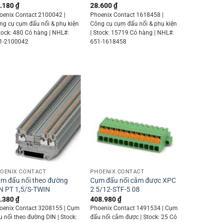
.180
₫
28.600
₫
oenix Contact 2100042 |
Phoenix Contact 1618458 |
ng cụ cụm đấu nối & phụ kiện
Công cụ cụm đấu nối & phụ kiện
Stock: 480 Có hàng | NHL#:
| Stock: 15719 Có hàng | NHL#:
1-2100042
651-1618458
+
+
OENIX CONTACT
PHOENIX CONTACT
m đấu nối theo đường
Cụm đấu nối cắm được XPC
N PT 1,5/S-TWIN
2 5/12-STF-5 08
.380
₫
408.980
₫
oenix Contact 3208155 | Cụm
Phoenix Contact 1491534 | Cụm
u nối theo đường DIN | Stock:
đấu nối cắm được | Stock: 25 Có