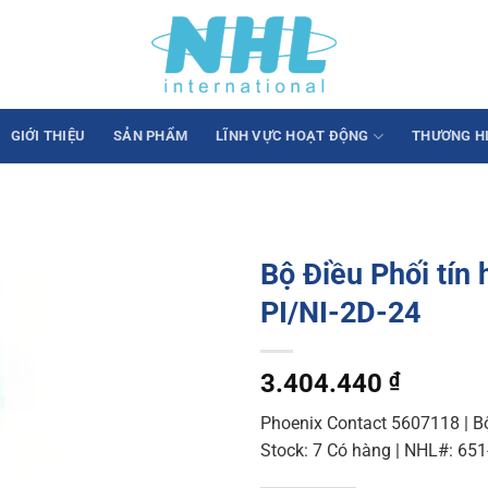
GIỚI THIỆU
SẢN PHẨM
LĨNH VỰC HOẠT ĐỘNG
THƯƠNG H
Bộ Điều Phối tín 
PI/NI-2D-24
3.404.440
₫
Phoenix Contact 5607118 | Bộ 
Stock: 7 Có hàng | NHL#: 65