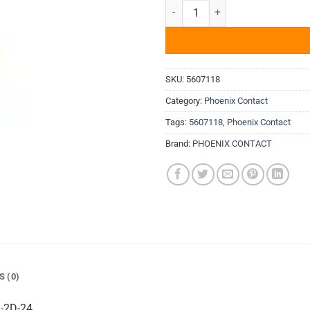
Bộ Điều Phối tín hiệu & Bộ chuyển
SKU:
5607118
Category:
Phoenix Contact
Tags:
5607118
,
Phoenix Contact
Brand:
PHOENIX CONTACT
S (0)
I-2D-24