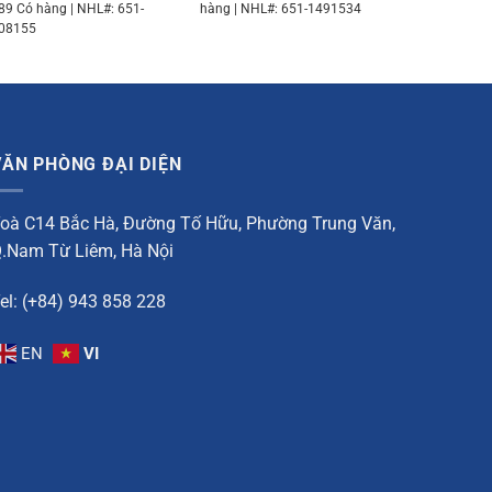
89 Có hàng | NHL#: 651-
hàng | NHL#: 651-1491534
08155
VĂN PHÒNG ĐẠI DIỆN
oà C14 Bắc Hà, Đường Tố Hữu, Phường Trung Văn,
.Nam Từ Liêm, Hà Nội
el: (+84) 943 858 228
EN
VI