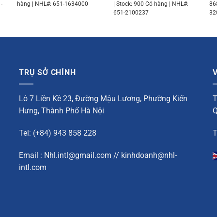
-
hàng | NHL#: 651-1634000
| Stock: 900 Có hàng | NHL#:
86
651-2100237
32
TRỤ SỞ CHÍNH
Lô 7 Liền Kề 23, Đường Mậu Lương, Phường Kiến
T
Hưng, Thành Phố Hà Nội
Q
Tel: (+84) 943 858 228
T
Email : Nhl.intl@gmail.com // kinhdoanh@nhl-
intl.com