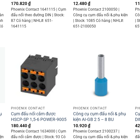
170.820
₫
12.480
₫
11
Phoenix Contact 1641115 | Cụm
Phoenix Contact 2100050 |
Ph
Màn
đấu nối theo đường DIN | Stock:
Công cụ cụm đấu nối & phụ kiện
Cô
nh
87 Có hàng | NHL#: 651-
| Stock: 1085 Có hàng | NHL#:
| 
Có
1641115
651-2100050
65
9
+
+
PHOENIX CONTACT
PHOENIX CONTACT
PH
ụ
Cụm đấu nối cắm được
Công cụ cụm đấu nối & phụ
Cụ
HSCP-SP 1,5-6 POWER-9005
kiện AI-GB 2 5 – 8 BU
DI
180.440
₫
10.920
₫
42
Phoenix Contact 1634000 | Cụm
Phoenix Contact 2100237 |
Ph
iện
đấu nối cắm được | Stock: 93 Có
Công cụ cụm đấu nối & phụ kiện
đấ