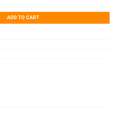
 đổi tín hiệu PI/NI-2D-24 quantity
ADD TO CART