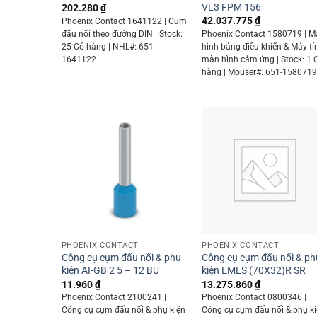
VL3 FPM 156
202.280
₫
42.037.775
₫
Phoenix Contact 1641122 | Cụm
đấu nối theo đường DIN | Stock:
Phoenix Contact 1580719 | 
25 Có hàng | NHL#: 651-
hình bảng điều khiển & Máy tí
1641122
màn hình cảm ứng | Stock: 1 
hàng | Mouser#: 651-158071
+
+
PHOENIX CONTACT
PHOENIX CONTACT
Công cụ cụm đấu nối & phụ
Công cụ cụm đấu nối & ph
kiện AI-GB 2 5 – 12 BU
kiện EMLS (70X32)R SR
11.960
₫
13.275.860
₫
Phoenix Contact 2100241 |
Phoenix Contact 0800346 |
Công cụ cụm đấu nối & phụ kiện
Công cụ cụm đấu nối & phụ k