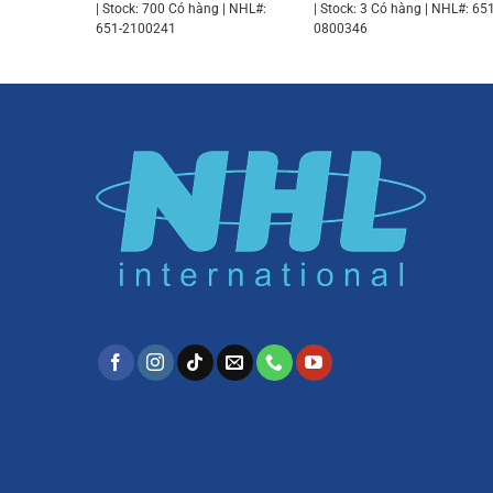
| Stock: 700 Có hàng | NHL#:
| Stock: 3 Có hàng | NHL#: 651
651-2100241
0800346