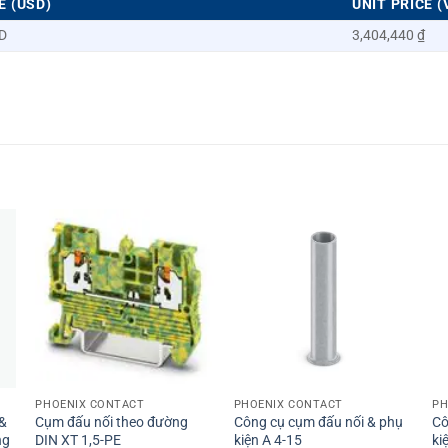
E (USD)
UNIT PRICE (
D
3,404,440 ₫
+
+
PHOENIX CONTACT
PHOENIX CONTACT
PH
 &
Cụm đấu nối theo đường
Công cụ cụm đấu nối & phụ
Cô
ng
DIN XT 1,5-PE
kiện A 4-15
ki