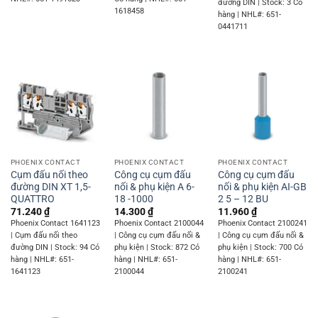
đường DIN | Stock: 3 Có
1618458
hàng | NHL#: 651-
0441711
PHOENIX CONTACT
PHOENIX CONTACT
PHOENIX CONTACT
Cụm đấu nối theo
Công cụ cụm đấu
Công cụ cụm đấu
đường DIN XT 1,5-
nối & phụ kiện A 6-
nối & phụ kiện AI-GB
QUATTRO
18 -1000
2 5 – 12 BU
71.240
₫
14.300
₫
11.960
₫
Phoenix Contact 1641123
Phoenix Contact 2100044
Phoenix Contact 2100241
| Cụm đấu nối theo
| Công cụ cụm đấu nối &
| Công cụ cụm đấu nối &
đường DIN | Stock: 94 Có
phụ kiện | Stock: 872 Có
phụ kiện | Stock: 700 Có
hàng | NHL#: 651-
hàng | NHL#: 651-
hàng | NHL#: 651-
1641123
2100044
2100241