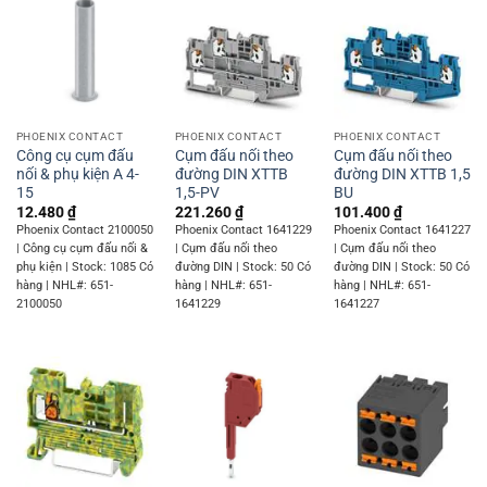
PHOENIX CONTACT
PHOENIX CONTACT
PHOENIX CONTACT
Công cụ cụm đấu
Cụm đấu nối theo
Cụm đấu nối theo
nối & phụ kiện A 4-
đường DIN XTTB
đường DIN XTTB 1,5
15
1,5-PV
BU
12.480
₫
221.260
₫
101.400
₫
Phoenix Contact 2100050
Phoenix Contact 1641229
Phoenix Contact 1641227
| Công cụ cụm đấu nối &
| Cụm đấu nối theo
| Cụm đấu nối theo
phụ kiện | Stock: 1085 Có
đường DIN | Stock: 50 Có
đường DIN | Stock: 50 Có
hàng | NHL#: 651-
hàng | NHL#: 651-
hàng | NHL#: 651-
2100050
1641229
1641227