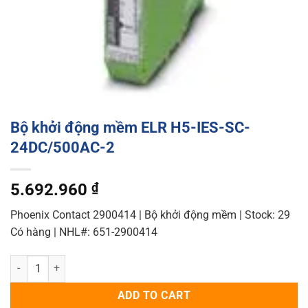
Bộ khởi động mềm ELR H5-IES-SC-
24DC/500AC-2
5.692.960
₫
Phoenix Contact 2900414 | Bộ khởi động mềm | Stock: 29
Có hàng | NHL#: 651-2900414
Bộ khởi động mềm ELR H5-IES-SC- 24DC/500AC-2 quantity
ADD TO CART