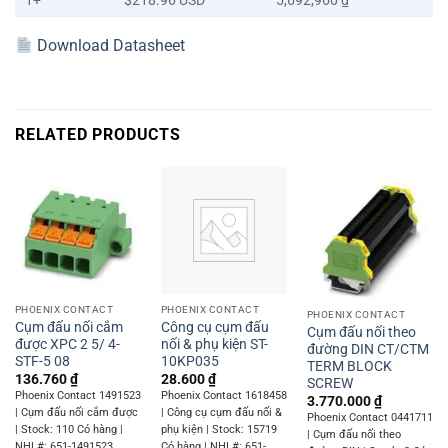
1+
$218.96 USD
5,692,960 ₫
Download Datasheet
RELATED PRODUCTS
PHOENIX CONTACT
PHOENIX CONTACT
PHOENIX CONTACT
Cụm đấu nối cắm
Công cụ cụm đấu
Cụm đấu nối theo
được XPC 2 5/ 4-
nối & phụ kiện ST-
đường DIN CT/CTM
STF-5 08
10KP035
TERM BLOCK
136.760
₫
28.600
₫
SCREW
Phoenix Contact 1491523
Phoenix Contact 1618458
3.770.000
₫
| Cụm đấu nối cắm được
| Công cụ cụm đấu nối &
Phoenix Contact 0441711
| Stock: 110 Có hàng |
phụ kiện | Stock: 15719
| Cụm đấu nối theo
NHL#: 651-1491523
Có hàng | NHL#: 651-