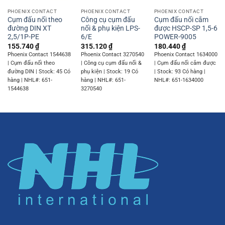
PHOENIX CONTACT
PHOENIX CONTACT
PHOENIX CONTACT
Cụm đấu nối theo
Công cụ cụm đấu
Cụm đấu nối cắm
đường DIN XT
nối & phụ kiện LPS-
được HSCP-SP 1,5-6
2,5/1P-PE
6/E
POWER-9005
155.740
₫
315.120
₫
180.440
₫
Phoenix Contact 1544638
Phoenix Contact 3270540
Phoenix Contact 1634000
| Cụm đấu nối theo
| Công cụ cụm đấu nối &
| Cụm đấu nối cắm được
đường DIN | Stock: 45 Có
phụ kiện | Stock: 19 Có
| Stock: 93 Có hàng |
hàng | NHL#: 651-
hàng | NHL#: 651-
NHL#: 651-1634000
1544638
3270540