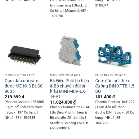
NHL#: 651-1443858
khiển & Máy tính màn
hàng | NHL#: 651-
hình cảm ứng | Stock: 2
2100044
Có hàng | Mouser#: 651-
1494296
PHOENIX CONTACT
PHOENIX CONTACT
PHOENIX CONTACT
Cụm đấu nối cắm
Bộ Điều Phối tín hiệu
Cụm đấu nối theo
được ME-IO-S BUS8-
& Bộ chuyển đổi tín
đường DIN XTTB 1,5
9005
hiệu MINI MCR-EX-
BU
T-I-PT
219.699
₫
101.400
₫
11.024.000
₫
Phoenix Contact 1569885
Phoenix Contact 1641227
| Cụm đấu nối cắm được
Phoenix Contact 2908814
| Cụm đấu nối theo
| Stock: 197 Có hàng |
| Bộ Điều Phối tín hiệu &
đường DIN | Stock: 50 Có
NHL#: 651-1569885
Bộ chuyển đổi tín hiệu |
hàng | NHL#: 651-
Stock: 3 Có hàng | NHL#:
1641227
651-2908814