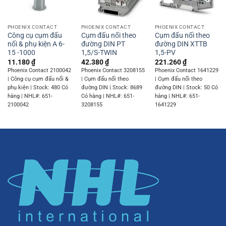
PHOENIX CONTACT
PHOENIX CONTACT
PHOENIX CONTACT
Công cụ cụm đấu
Cụm đấu nối theo
Cụm đấu nối theo
nối & phụ kiện A 6-
đường DIN PT
đường DIN XTTB
15 -1000
1,5/S-TWIN
1,5-PV
11.180
₫
42.380
₫
221.260
₫
Phoenix Contact 2100042
Phoenix Contact 3208155
Phoenix Contact 1641229
| Công cụ cụm đấu nối &
| Cụm đấu nối theo
| Cụm đấu nối theo
phụ kiện | Stock: 480 Có
đường DIN | Stock: 8689
đường DIN | Stock: 50 Có
hàng | NHL#: 651-
Có hàng | NHL#: 651-
hàng | NHL#: 651-
2100042
3208155
1641229