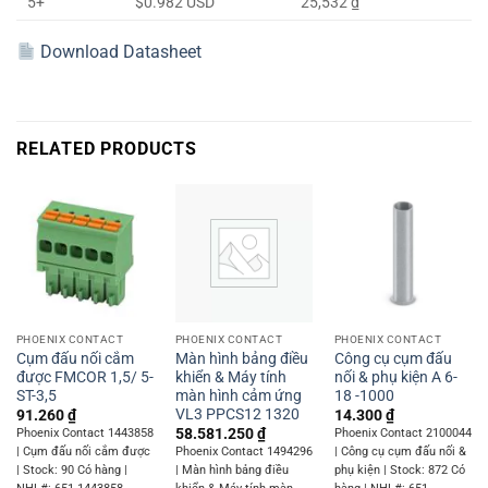
5+
$0.982 USD
25,532 ₫
Download Datasheet
RELATED PRODUCTS
PHOENIX CONTACT
PHOENIX CONTACT
PHOENIX CONTACT
Cụm đấu nối cắm
Màn hình bảng điều
Công cụ cụm đấu
được FMCOR 1,5/ 5-
khiển & Máy tính
nối & phụ kiện A 6-
ST-3,5
màn hình cảm ứng
18 -1000
VL3 PPCS12 1320
91.260
₫
14.300
₫
58.581.250
₫
Phoenix Contact 1443858
Phoenix Contact 2100044
| Cụm đấu nối cắm được
Phoenix Contact 1494296
| Công cụ cụm đấu nối &
| Stock: 90 Có hàng |
| Màn hình bảng điều
phụ kiện | Stock: 872 Có