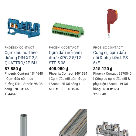
PHOENIX CONTACT
PHOENIX CONTACT
PHOENIX CONTACT
Cụm đấu nối theo
Cụm đấu nối cắm
Công cụ cụm đấu
đường DIN XT 2,5-
được XPC 2 5/12-
nối & phụ kiện LPS-
QUATTRO/2P BU
STF-5 08
6/E
87.880
₫
408.980
₫
315.120
₫
Phoenix Contact 1544645
Phoenix Contact 1491534
Phoenix Contact 3270540
| Cụm đấu nối theo
| Cụm đấu nối cắm được
| Công cụ cụm đấu nối &
đường DIN | Stock: 98 Có
| Stock: 25 Có hàng |
phụ kiện | Stock: 19 Có
hàng | NHL#: 651-
NHL#: 651-1491534
hàng | NHL#: 651-
1544645
3270540