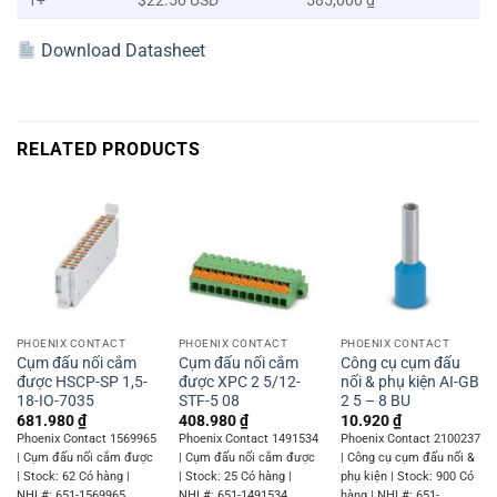
1+
$22.50 USD
585,000 ₫
Download Datasheet
RELATED PRODUCTS
PHOENIX CONTACT
PHOENIX CONTACT
PHOENIX CONTACT
Cụm đấu nối cắm
Cụm đấu nối cắm
Công cụ cụm đấu
được HSCP-SP 1,5-
được XPC 2 5/12-
nối & phụ kiện AI-GB
18-IO-7035
STF-5 08
2 5 – 8 BU
681.980
₫
408.980
₫
10.920
₫
Phoenix Contact 1569965
Phoenix Contact 1491534
Phoenix Contact 2100237
| Cụm đấu nối cắm được
| Cụm đấu nối cắm được
| Công cụ cụm đấu nối &
| Stock: 62 Có hàng |
| Stock: 25 Có hàng |
phụ kiện | Stock: 900 Có
NHL#: 651-1569965
NHL#: 651-1491534
hàng | NHL#: 651-