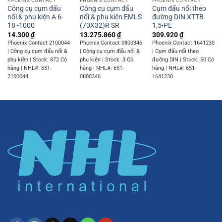
PHOENIX CONTACT
PHOENIX CONTACT
PHOENIX CONTACT
Công cụ cụm đấu
Công cụ cụm đấu
Cụm đấu nối theo
nối & phụ kiện A 6-
nối & phụ kiện EMLS
đường DIN XTTB
18 -1000
(70X32)R SR
1,5-PE
14.300
₫
13.275.860
₫
309.920
₫
Phoenix Contact 2100044
Phoenix Contact 0800346
Phoenix Contact 1641230
| Công cụ cụm đấu nối &
| Công cụ cụm đấu nối &
| Cụm đấu nối theo
phụ kiện | Stock: 872 Có
phụ kiện | Stock: 3 Có
đường DIN | Stock: 50 Có
hàng | NHL#: 651-
hàng | NHL#: 651-
hàng | NHL#: 651-
2100044
0800346
1641230