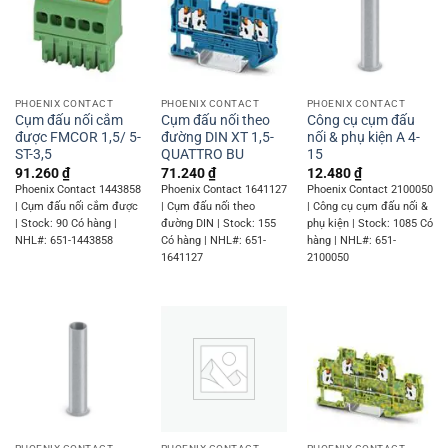
PHOENIX CONTACT
PHOENIX CONTACT
PHOENIX CONTACT
Cụm đấu nối cắm
Cụm đấu nối theo
Công cụ cụm đấu
được FMCOR 1,5/ 5-
đường DIN XT 1,5-
nối & phụ kiện A 4-
ST-3,5
QUATTRO BU
15
91.260
₫
71.240
₫
12.480
₫
Phoenix Contact 1443858
Phoenix Contact 1641127
Phoenix Contact 2100050
| Cụm đấu nối cắm được
| Cụm đấu nối theo
| Công cụ cụm đấu nối &
| Stock: 90 Có hàng |
đường DIN | Stock: 155
phụ kiện | Stock: 1085 Có
NHL#: 651-1443858
Có hàng | NHL#: 651-
hàng | NHL#: 651-
1641127
2100050