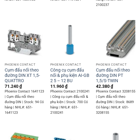
2100237
PHOENIX CONTACT
PHOENIX CONTACT
PHOENIX CONTACT
Cụm đấu nối theo
Công cụ cụm đấu
Cụm đấu nối theo
đường DIN XT 1,5-
nối & phụ kiện AI-GB
đường DIN PT
QUATTRO
2 5 – 12 BU
1,5/S-TWIN
71.240
₫
11.960
₫
42.380
₫
Phoenix Contact 1641123
Phoenix Contact 2100241
Phoenix Contact 3208155
| Cụm đấu nối theo
| Công cụ cụm đấu nối &
| Cụm đấu nối theo
đường DIN | Stock: 94 Có
phụ kiện | Stock: 700 Có
đường DIN | Stock: 8689
hàng | NHL#: 651-
hàng | NHL#: 651-
Có hàng | NHL#: 651-
1641123
2100241
3208155