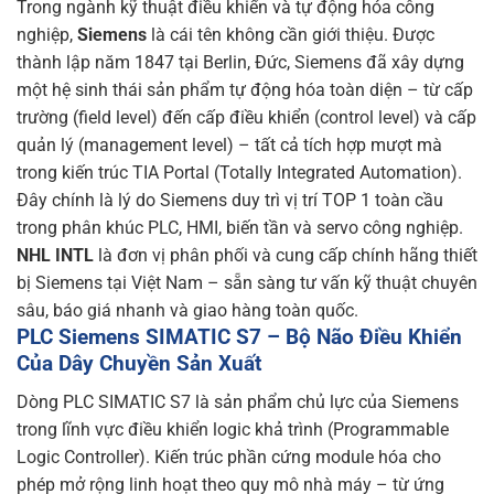
Trong ngành kỹ thuật điều khiển và tự động hóa công
nghiệp,
Siemens
là cái tên không cần giới thiệu. Được
thành lập năm 1847 tại Berlin, Đức, Siemens đã xây dựng
một hệ sinh thái sản phẩm tự động hóa toàn diện – từ cấp
trường (field level) đến cấp điều khiển (control level) và cấp
quản lý (management level) – tất cả tích hợp mượt mà
trong kiến trúc TIA Portal (Totally Integrated Automation).
Đây chính là lý do Siemens duy trì vị trí TOP 1 toàn cầu
trong phân khúc PLC, HMI, biến tần và servo công nghiệp.
NHL INTL
là đơn vị phân phối và cung cấp chính hãng thiết
bị Siemens tại Việt Nam – sẵn sàng tư vấn kỹ thuật chuyên
sâu, báo giá nhanh và giao hàng toàn quốc.
PLC Siemens SIMATIC S7 – Bộ Não Điều Khiển
Của Dây Chuyền Sản Xuất
Dòng PLC SIMATIC S7 là sản phẩm chủ lực của Siemens
trong lĩnh vực điều khiển logic khả trình (Programmable
Logic Controller). Kiến trúc phần cứng module hóa cho
phép mở rộng linh hoạt theo quy mô nhà máy – từ ứng