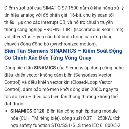
Điểm vượt trội của SIMATIC S7-1500 nằm ở khả năng xử lý
tín hiệu analog với độ phân giải 16-bit, chu kỳ scan tối
thiểu 1µs cho các interrupt OB, và hỗ trợ chuẩn truyền
thông công nghiệp PROFINET IRT (Isochronous Real Time)
với jitter <1µs – yêu cầu bắt buộc trong các ứng dụng
chuyển động đồng bộ (synchronized motion).
Biến Tần Siemens SINAMICS – Kiểm Soát Động
Cơ Chính Xác Đến Từng Vòng Quay
Dòng biến tần
SINAMICS
của Siemens áp dụng công nghệ
điều khiển vector không cảm biến (Sensorless Vector
Control) và điều khiển vector kín (Closed-Loop Vector
Control), đảm bảo mô-men khởi động đến 200% ngay tại
tốc độ zero – điều các biến tần thông thường không thể
đạt được.
SINAMICS G120
: Biến tần công nghiệp dạng module
hóa (CU + PM riêng biệt), công suất 0,37 – 250kW, tích
hợp safety function STO/SS1/SLS theo IEC 61800-5-2.