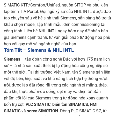
SIMATIC KTP/Comfort/Unified, nguồn SITOP và phụ kiện
lập trình TIA Portal. Đội ngũ kỹ sư của NHL INTL được đào
tạo chuyên sâu về hệ sinh thái Siemens, sẵn sàng hỗ trợ từ
khâu chọn model, lập trình mẫu, đến commissioning tại
công trình. Liên hệ
NHL INTL
ngay hôm nay để nhận báo
giá Siemens cạnh tranh, tư vấn giải pháp tự động hóa phù
hợp với quy mô và ngành nghề của bạn.
Tóm Tắt – Siemens & NHL INTL
Siemens
– tập đoàn công nghệ Đức với hơn 175 năm lịch
sử – là nhà sản xuất thiết bị tự động hóa công nghiệp số
một thế giới. Tại thị trường Việt Nam, tên Siemens gắn liền
với độ bền, hiệu suất và khả năng tích hợp hệ thống vượt
trội, được lắp đặt rộng rãi trong các ngành xi măng, thép,
dầu khí, thực phẩm-đồ uống, dệt may và điện tử. Sản
phẩm cốt lõi của Siemens trong tự động hóa xoay quanh
bốn trụ cột:
PLC SIMATIC
,
biến tần SINAMICS
,
HMI
SIMATIC
và
servo SIMOTION
. Dòng PLC SIMATIC S7, từ