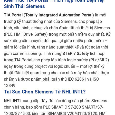
Kiến Trúc TIA Portal – Tích Hợp Toàn Diện Hệ
Sinh Thái Siemens
TIA Portal (Totally Integrated Automation Portal)
là môi
trường kỹ thuật thống nhất của Siemens, cho phép lập
trình, cấu hình, debug và chẩn đoán tất cả thiết bị Siemens
(PLC, HMI, Drive, Safety) trong một phần mềm duy nhất. Kỹ
sư không cần chuyển đổi qua lại giữa nhiều phần mềm –
giảm lỗi cấu hình, tăng năng suất thiết kế và rút ngắn thời
gian commissioning. Tính năng
STEP 7 Safety
tích hợp
trong TIA Portal cho phép lập trình logic safety (PLd/SIL2)
ngay trong cùng project với logic chuẩn – một lợi thế kỹ
thuật đặc biệt quan trọng cho các nhà máy hóa chất, thực
phẩm và dược phẩm phải tuân thủ IEC 62061 và ISO
13849.
Tại Sao Chọn Siemens Từ NHL INTL?
NHL INTL
cung cấp đầy đủ các dòng sản phẩm Siemens
chính hãng, bao gồm PLC SIMATIC S7-200 SMART/S7-
1200/S7-1500, biến tần SINAMICS V20/G120/S120, HMI