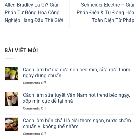
Allen Bradley Là Gì? Giải
Schneider Electric – Giải
Pháp Tự Động Hoá Công
Pháp Điện & Tự Động Hóa
Nghiệp Hàng Đầu Thế Giới
Toàn Diện Từ Pháp
BÀI VIẾT MỚI
Cách làm bơ già dừa non béo mịn, sữa dừa thơm
ngậy đúng chuẩn
on
Comments Off
Cách
làm
Cách làm sữa tuyết Vân Nam hot trend béo ngậy,
bơ
xốp mịn cực dễ tại nhà
già
on
Comments Off
dừa
Cách
non
làm
Cách làm bún chả Hà Nội thơm ngon, nước chấm
béo
sữa
mịn,
chuẩn vị không thể nhầm
tuyết
sữa
on
Comments Off
Vân
dừa
Cách