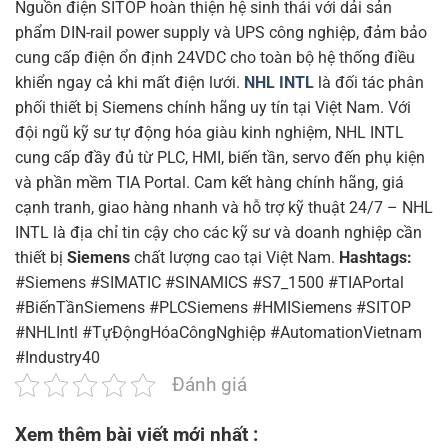
Nguồn điện SITOP hoàn thiện hệ sinh thái với dải sản
phẩm DIN-rail power supply và UPS công nghiệp, đảm bảo
cung cấp điện ổn định 24VDC cho toàn bộ hệ thống điều
khiển ngay cả khi mất điện lưới.
NHL INTL
là đối tác phân
phối thiết bị Siemens chính hãng uy tín tại Việt Nam. Với
đội ngũ kỹ sư tự động hóa giàu kinh nghiệm, NHL INTL
cung cấp đầy đủ từ PLC, HMI, biến tần, servo đến phụ kiện
và phần mềm TIA Portal. Cam kết hàng chính hãng, giá
cạnh tranh, giao hàng nhanh và hỗ trợ kỹ thuật 24/7 – NHL
INTL là địa chỉ tin cậy cho các kỹ sư và doanh nghiệp cần
thiết bị
Siemens
chất lượng cao tại Việt Nam.
Hashtags:
#Siemens #SIMATIC #SINAMICS #S7_1500 #TIAPortal
#BiếnTầnSiemens #PLCSiemens #HMISiemens #SITOP
#NHLIntl #TựĐộngHóaCôngNghiệp #AutomationVietnam
#Industry40
Đánh giá
Xem thêm bài viết mới nhất :