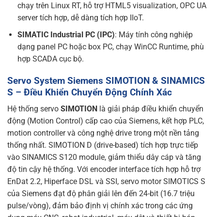
chạy trên Linux RT, hỗ trợ HTML5 visualization, OPC UA
server tích hợp, dễ dàng tích hợp IIoT.
SIMATIC Industrial PC (IPC)
: Máy tính công nghiệp
dạng panel PC hoặc box PC, chạy WinCC Runtime, phù
hợp SCADA cục bộ.
Servo System Siemens SIMOTION & SINAMICS
S – Điều Khiển Chuyển Động Chính Xác
Hệ thống servo
SIMOTION
là giải pháp điều khiển chuyển
động (Motion Control) cấp cao của Siemens, kết hợp PLC,
motion controller và công nghệ drive trong một nền tảng
thống nhất. SIMOTION D (drive-based) tích hợp trực tiếp
vào SINAMICS S120 module, giảm thiểu dây cáp và tăng
độ tin cậy hệ thống. Với encoder interface tích hợp hỗ trợ
EnDat 2.2, Hiperface DSL và SSI, servo motor SIMOTICS S
của Siemens đạt độ phân giải lên đến 24-bit (16.7 triệu
pulse/vòng), đảm bảo định vị chính xác trong các ứng