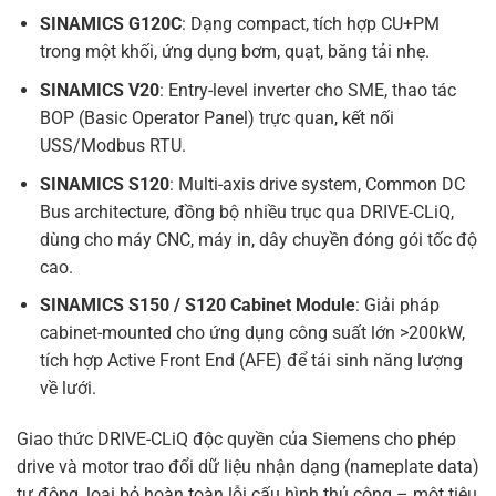
SINAMICS G120C
: Dạng compact, tích hợp CU+PM
trong một khối, ứng dụng bơm, quạt, băng tải nhẹ.
SINAMICS V20
: Entry-level inverter cho SME, thao tác
BOP (Basic Operator Panel) trực quan, kết nối
USS/Modbus RTU.
SINAMICS S120
: Multi-axis drive system, Common DC
Bus architecture, đồng bộ nhiều trục qua DRIVE-CLiQ,
dùng cho máy CNC, máy in, dây chuyền đóng gói tốc độ
cao.
SINAMICS S150 / S120 Cabinet Module
: Giải pháp
cabinet-mounted cho ứng dụng công suất lớn >200kW,
tích hợp Active Front End (AFE) để tái sinh năng lượng
về lưới.
Giao thức DRIVE-CLiQ độc quyền của Siemens cho phép
drive và motor trao đổi dữ liệu nhận dạng (nameplate data)
tự động, loại bỏ hoàn toàn lỗi cấu hình thủ công – một tiêu