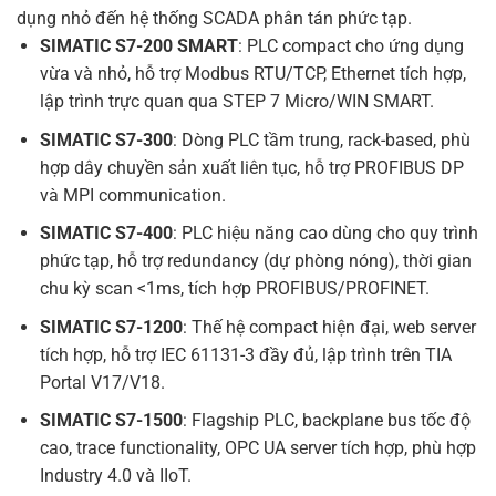
dụng nhỏ đến hệ thống SCADA phân tán phức tạp.
SIMATIC S7-200 SMART
: PLC compact cho ứng dụng
vừa và nhỏ, hỗ trợ Modbus RTU/TCP, Ethernet tích hợp,
lập trình trực quan qua STEP 7 Micro/WIN SMART.
SIMATIC S7-300
: Dòng PLC tầm trung, rack-based, phù
hợp dây chuyền sản xuất liên tục, hỗ trợ PROFIBUS DP
và MPI communication.
SIMATIC S7-400
: PLC hiệu năng cao dùng cho quy trình
phức tạp, hỗ trợ redundancy (dự phòng nóng), thời gian
chu kỳ scan <1ms, tích hợp PROFIBUS/PROFINET.
SIMATIC S7-1200
: Thế hệ compact hiện đại, web server
tích hợp, hỗ trợ IEC 61131-3 đầy đủ, lập trình trên TIA
Portal V17/V18.
SIMATIC S7-1500
: Flagship PLC, backplane bus tốc độ
cao, trace functionality, OPC UA server tích hợp, phù hợp
Industry 4.0 và IIoT.