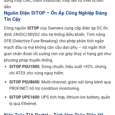
dụng máy CNC, robot industrial, máy dệt và thiết bị bán
dẫn.
Nguồn Điện SITOP – Ổn Áp Công Nghiệp Đáng
Tin Cậy
Dòng nguồn
SITOP
của Siemens cung cấp điện áp DC ổn
định 24VDC/48VDC cho hệ thống điều khiển. Tính năng
SFB (Selective Fuse Breaking) cho phép phân tích ngắn
mạch đầu ra mà không cần cầu dao phụ – rút ngắn thời
gian chẩn đoán lỗi xuống còn vài giây thay vì hàng giờ như
phương pháp truyền thống.
SITOP PSU100S
: Dòng chuẩn, hiệu suất >93%, chứng
chỉ ATEX cho vùng nguy hiểm.
SITOP PSU8600
: Multi-channel, giám sát từng kênh qua
PROFINET, hỗ trợ condition monitoring.
SITOP UPS1600
: UPS tích hợp, lithium-ion battery, quản
lý qua Ethernet.