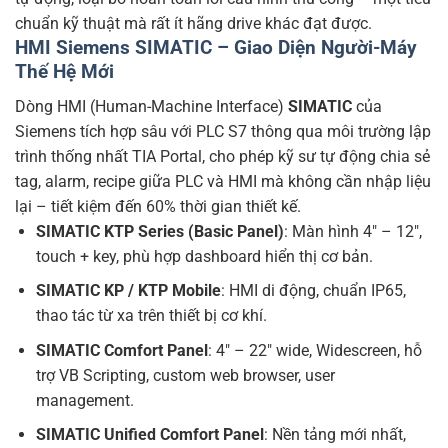
chuẩn kỹ thuật mà rất ít hãng drive khác đạt được.
HMI Siemens SIMATIC – Giao Diện Người-Máy
Thế Hệ Mới
Dòng HMI (Human-Machine Interface)
SIMATIC
của
Siemens tích hợp sâu với PLC S7 thông qua môi trường lập
trình thống nhất TIA Portal, cho phép kỹ sư tự động chia sẻ
tag, alarm, recipe giữa PLC và HMI mà không cần nhập liệu
lại – tiết kiệm đến 60% thời gian thiết kế.
SIMATIC KTP Series (Basic Panel)
: Màn hình 4″ – 12″,
touch + key, phù hợp dashboard hiển thị cơ bản.
SIMATIC KP / KTP Mobile
: HMI di động, chuẩn IP65,
thao tác từ xa trên thiết bị cơ khí.
SIMATIC Comfort Panel
: 4″ – 22″ wide, Widescreen, hỗ
trợ VB Scripting, custom web browser, user
management.
SIMATIC Unified Comfort Panel
: Nền tảng mới nhất,