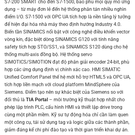
S7-200 SMART cho đến S7-1500, bao phủ mọi quy mô ứng
dụng – từ máy đơn lẻ đến hệ thống phân tán nhiều nghìn
điểm I/O. S7-1500 với OPC UA tích hợp là nền tảng lý tưởng
để hiện đại hóa nhà máy theo định hướng Industry 4.0.
Biến tần SINAMICS nổi bật với công nghệ điều khiển vector
vòng kín, đặc biệt dòng SINAMICS G120 với tính năng
safety tích hợp STO/SS1, và SINAMICS S120 dùng cho hệ
thống multi-axis đồng bộ. Hệ thống servo
SIMOTICS/SIMOTION đạt độ phân giải encoder 24-bit, phù
hợp các ứng dụng định vị chính xác cao. HMI SIMATIC
Unified Comfort Panel thế hệ mới hỗ trợ HTML5 và OPC UA,
tích hợp liền mạch với cloud platform MindSphere của
Siemens. Điểm tạo nên sự khác biệt của Siemens so với
đối thủ là
TIA Portal
– môi trường kỹ thuật hợp nhất cho
phép lập trình PLC, cấu hình HMI và thiết lập drive trong
cùng một phần mềm. Kỹ sư tự động hóa chỉ cần làm quen
một công cụ, tái sử dụng tag và logic giữa các thành phần,
giảm đáng kể chi phí đào tạo và thời gian triển khai dự án.