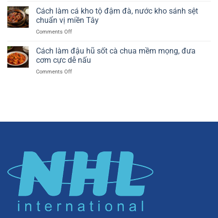
Nam
thơm
làm
Cách làm cá kho tộ đậm đà, nước kho sánh sệt
hot
ngậy
bún
trend
chuẩn vị miền Tây
đúng
chả
béo
chuẩn
on
Comments Off
Hà
ngậy,
Cách
Nội
xốp
làm
Cách làm đậu hũ sốt cà chua mềm mọng, đưa
thơm
mịn
cá
ngon,
cơm cực dễ nấu
cực
kho
nước
dễ
on
Comments Off
tộ
chấm
tại
Cách
đậm
chuẩn
nhà
làm
đà,
vị
đậu
nước
không
hũ
kho
thể
sốt
sánh
nhầm
cà
sệt
chua
chuẩn
mềm
vị
mọng,
miền
đưa
Tây
cơm
cực
dễ
nấu