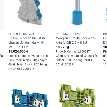
+
+
PHOENIX CONTACT
PHOENIX CONTACT
PH
ụ
Bộ Điều Phối tín hiệu & Bộ
Công cụ cụm đấu nối & phụ
Cụ
chuyển đổi tín hiệu MINI
kiện AI-GB 2 5 – 8 BU
DI
MCR-EX-T-I-PT
10.920
₫
10
11.024.000
₫
Phoenix Contact 2100237 |
Ph
iện
Phoenix Contact 2908814 | Bộ
Công cụ cụm đấu nối & phụ kiện
đấ
-
Điều Phối tín hiệu & Bộ chuyển
| Stock: 900 Có hàng | NHL#:
50
đổi tín hiệu | Stock: 3 Có hàng |
651-2100237
16
NHL#: 651-2908814