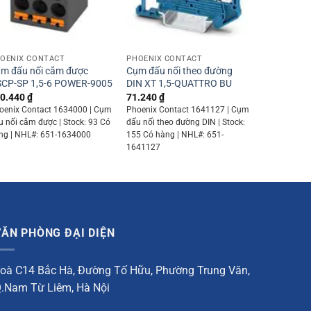
+
+
OENIX CONTACT
PHOENIX CONTACT
m đấu nối cắm được
Cụm đấu nối theo đường
CP-SP 1,5-6 POWER-9005
DIN XT 1,5-QUATTRO BU
0.440
₫
71.240
₫
oenix Contact 1634000 | Cụm
Phoenix Contact 1641127 | Cụm
u nối cắm được | Stock: 93 Có
đấu nối theo đường DIN | Stock:
ng | NHL#: 651-1634000
155 Có hàng | NHL#: 651-
1641127
VĂN PHÒNG ĐẠI DIỆN
oà C14 Bắc Hà, Đường Tố Hữu, Phường Trung Văn,
.Nam Từ Liêm, Hà Nội