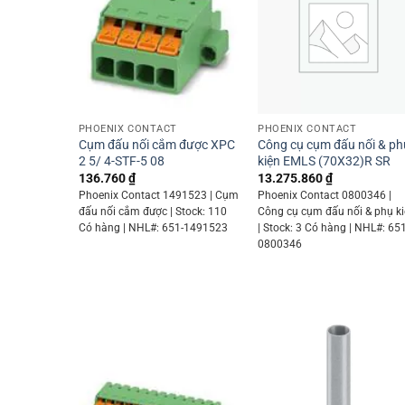
+
+
PHOENIX CONTACT
PHOENIX CONTACT
Cụm đấu nối cắm được XPC
Công cụ cụm đấu nối & ph
2 5/ 4-STF-5 08
kiện EMLS (70X32)R SR
136.760
₫
13.275.860
₫
Phoenix Contact 1491523 | Cụm
Phoenix Contact 0800346 |
đấu nối cắm được | Stock: 110
Công cụ cụm đấu nối & phụ k
Có hàng | NHL#: 651-1491523
| Stock: 3 Có hàng | NHL#: 651
0800346