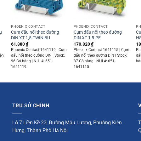
+
+
PHOENIX CONTACT
PHOENIX CONTACT
PH
ụ
Cụm đấu nối theo đường
Cụm đấu nối theo đường
Cụ
DIN XT 1,5-TWIN BU
DIN XT 1,5-PE
HS
61.880
₫
170.820
₫
18
Phoenix Contact 1641119 | Cụm
Phoenix Contact 1641115 | Cụm
Ph
iện
đấu nối theo đường DIN | Stock:
đấu nối theo đường DIN | Stock:
đấ
96 Có hàng | NHL#: 651-
87 Có hàng | NHL#: 651-
hà
1641119
1641115
TRỤ SỞ CHÍNH
Lô 7 Liền Kề 23, Đường Mậu Lương, Phường Kiến
T
Hưng, Thành Phố Hà Nội
Q