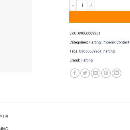
Đầu nối DIN 41612 DIN-POWER 
SKU:
09060009961
Categories:
Harting
,
Phoenix Contact
Tags:
09060009961
,
harting
Brand:
Harting
S (0)
DING