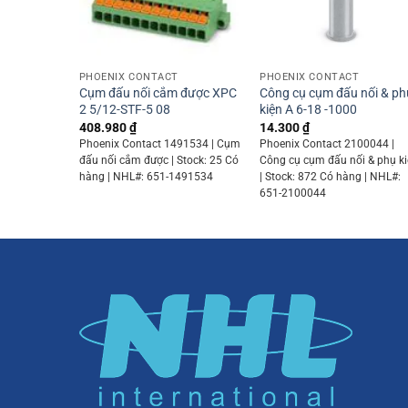
+
+
PHOENIX CONTACT
PHOENIX CONTACT
Cụm đấu nối cắm được XPC
Công cụ cụm đấu nối & ph
2 5/12-STF-5 08
kiện A 6-18 -1000
408.980
₫
14.300
₫
Phoenix Contact 1491534 | Cụm
Phoenix Contact 2100044 |
đấu nối cắm được | Stock: 25 Có
Công cụ cụm đấu nối & phụ k
hàng | NHL#: 651-1491534
| Stock: 872 Có hàng | NHL#:
651-2100044