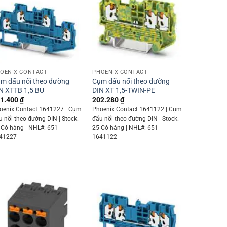
+
+
OENIX CONTACT
PHOENIX CONTACT
m đấu nối theo đường
Cụm đấu nối theo đường
N XTTB 1,5 BU
DIN XT 1,5-TWIN-PE
1.400
₫
202.280
₫
oenix Contact 1641227 | Cụm
Phoenix Contact 1641122 | Cụm
u nối theo đường DIN | Stock:
đấu nối theo đường DIN | Stock:
 Có hàng | NHL#: 651-
25 Có hàng | NHL#: 651-
41227
1641122