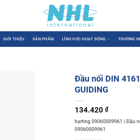
GIỚI THIỆU
SẢN PHẨM
LĨNH VỰC HOẠT ĐỘNG
THƯƠNG H
Đầu nối DIN 41
GUIDING
134.420
₫
harting 09060009961 | Đầu nố
09060009961